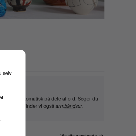
ande
u selv
getips
et.
Vi søger automatisk på dele af ord. Søger du
efter
bånd
, finder vi også
arm
bånd
sur
.
.
Vis alle genstande