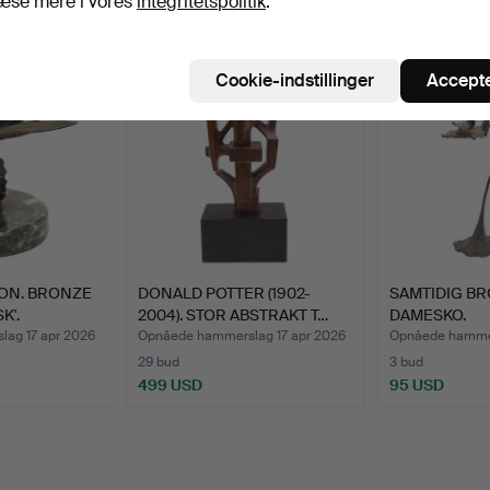
æse mere i vores
integritetspolitik
.
Cookie-indstillinger
Accepte
ON. BRONZE
DONALD POTTER (1902-
SAMTIDIG BR
K'.
2004). STOR ABSTRAKT T…
DAMESKO.
ag 17 apr 2026
Opnåede hammerslag 17 apr 2026
Opnåede hammer
29 bud
3 bud
499 USD
95 USD