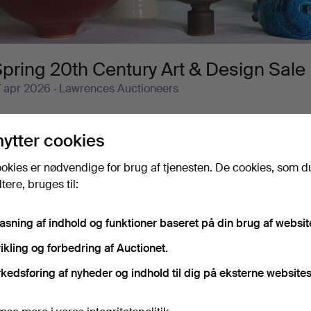
pring 20th Century Art & Design Sale
7 apr 2026
· Lawrences Auctioneers
Igangværende auktioner
Slutpriser
nytter cookies
0 genstande
Vores arkiv med over 4 470 000 genst
okies er nødvendige for brug af tjenesten. De cookies, som d
Igangværende
ere, bruges til:
i har desværre ingen genstande, der matcher din
Sø
uktioner
øgning.
pasning af indhold og funktioner baseret på din brug af websit
ikling og forbedring af Auctionet.
kedsføring af nyheder og indhold til dig på eksterne websites
iv, der matcher din søgning