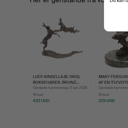
Du kan l
LUCY KINSELLA (B. 1960).
MARY FERGUS
BOKSEHARER, BRONZ…
AF EN 'FLYVEFIS
Opnåede hammerslag 17 apr 2026
Opnåede hammersl
19 bud
18 bud
432 USD
229 USD