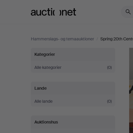
Auctionet.com
Hammerslags- og temaauktioner
/
Spring 20th Cent
Spring
Kategorier
20th
Alle kategorier
(0)
Century
Lande
Art
Alle lande
(0)
&
Auktionshus
Design