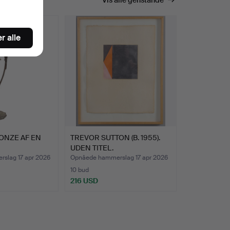
r alle
ONZE AF EN
TREVOR SUTTON (B. 1955).
UDEN TITEL.
slag 17 apr 2026
Opnåede hammerslag 17 apr 2026
10 bud
216 USD