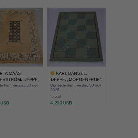
RTA MÅÅS-
KARL DANGEL.
TERSTRÖM. TÆPPE,
TÆPPE, „MORGENFRUE“.
RECO“.
e hammerslag 30 nov
Opnåede hammerslag 30 nov
2025
15 bud
 USD
4.220 USD
Udvalgt
nd
genstand