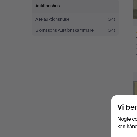
Auktionshus
Alle auktionshuse
(64)
Björnssons Auktionskammare
(64)
U
g
Vi be
Nogle co
kan håndt