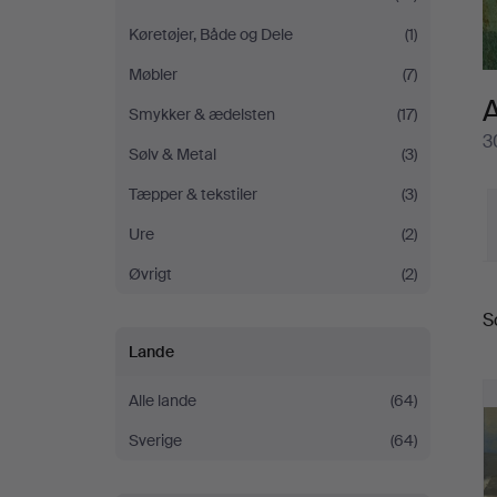
Køretøjer, Både og Dele
(1)
Møbler
(7)
A
Smykker & ædelsten
(17)
3
Sølv & Metal
(3)
Tæpper & tekstiler
(3)
Ure
(2)
Øvrigt
(2)
S
S
Lande
Alle lande
(64)
Sverige
(64)