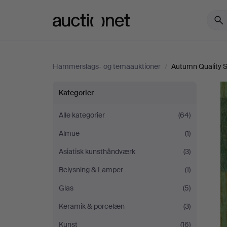
Auctionet.com
Hammerslags- og temaauktioner
/
Autumn Quality S
Autumn
Kategorier
Quality
Alle kategorier
(64)
Almue
(1)
Sale
Asiatisk kunsthåndværk
(3)
Belysning & Lamper
(1)
Glas
(5)
Keramik & porcelæn
(3)
Kunst
(16)