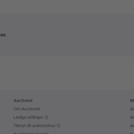
ner.
Auctionet
M
Om Auctionet
A
Ledige stillinger
A
Tilknyt dit auktionshus
A