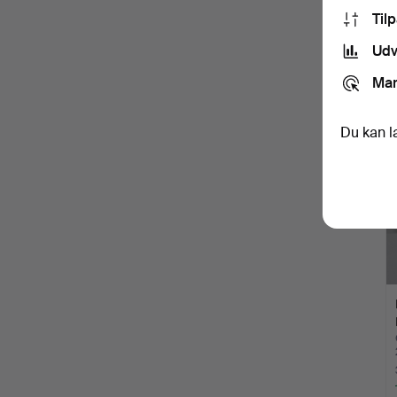
Til
Udv
Mar
U
g
Du kan l