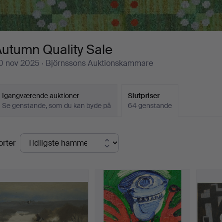
utumn Quality Sale
0 nov 2025
· Björnssons Auktionskammare
Igangværende auktioner
Slutpriser
Se genstande, som du kan byde på
64 genstande
lutpriser
orter