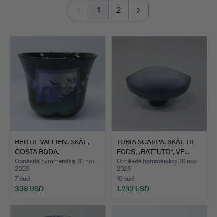
1
2
Viewing 24-28/11 1-5 pm.
BERTIL VALLIEN. SKÅL,
TOBIA SCARPA. SKÅL TIL
COSTA BODA.
FODS, „BATTUTO“, VE…
Opnåede hammerslag 30 nov
Opnåede hammerslag 30 nov
2025
2025
7 bud
19 bud
338 USD
1.232 USD