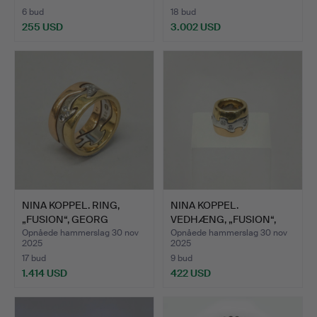
6 bud
18 bud
255 USD
3.002 USD
NINA KOPPEL. RING,
NINA KOPPEL.
„FUSION“, GEORG
VEDHÆNG, „FUSION“,
JENSEN.
GEORG JENS…
Opnåede hammerslag 30 nov
Opnåede hammerslag 30 nov
2025
2025
17 bud
9 bud
1.414 USD
422 USD