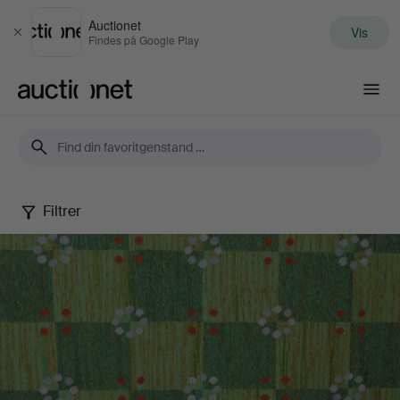
Auctionet
Vis
Luk
Findes på Google Play
Auctionet.com
Filtrer
Autumn
Quality
Sale