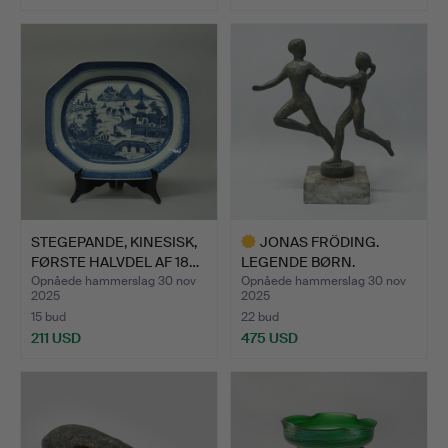
Udvalgt
genstand
STEGEPANDE, KINESISK,
JONAS FRÖDING.
FØRSTE HALVDEL AF 18…
LEGENDE BØRN.
Opnåede hammerslag 30 nov
Opnåede hammerslag 30 nov
2025
2025
15 bud
22 bud
211 USD
475 USD
Udvalgt
genstand