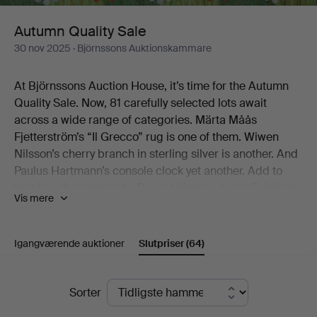
Autumn Quality Sale
30 nov 2025
· Björnssons Auktionskammare
At Björnssons Auction House, it’s time for the Autumn
Quality Sale. Now, 81 carefully selected lots await
across a wide range of categories. Märta Måås
Fjetterström’s “Il Grecco” rug is one of them. Wiwen
Nilsson’s cherry branch in sterling silver is another. And
Paulus Hartmann’s console clock yet another. Add to
that four (!) paintings by Bruno Liljefors, Jonas Fröding’s
Vis mere
Playing Children, the jubilee bowl from Royal
Copenhagen’s Musselmalet service, and Gianni
Colombo’s graphic play from the early 1970s.
Igangværende auktioner
Slutpriser
(64)
There you have a few of the catalogue’s little treats.
Slutpriser
Sorter
We warmly welcome you to Björnssons Auction House
to discover the rest for yourself!