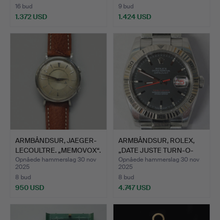
16 bud
9 bud
1.372 USD
1.424 USD
Udvalgt
Udvalgt
genstand
genstand
ARMBÅNDSUR, JAEGER-
ARMBÅNDSUR, ROLEX,
LECOULTRE. „MEMOVOX“.
„DATE JUSTE TURN-O-
GRAP…
Opnåede hammerslag 30 nov
Opnåede hammerslag 30 nov
2025
2025
8 bud
8 bud
950 USD
4.747 USD