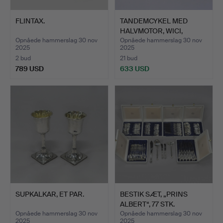
FLINTAX.
TANDEMCYKEL MED
HALVMOTOR, WICI,
1950'ERNE.
Opnåede hammerslag 30 nov
Opnåede hammerslag 30 nov
2025
2025
2 bud
21 bud
789 USD
633 USD
SUPKALKAR, ET PAR.
BESTIK SÆT, „PRINS
ALBERT“, 77 STK.
Opnåede hammerslag 30 nov
Opnåede hammerslag 30 nov
2025
2025