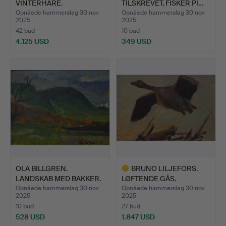
VINTERHARE.
TILSKREVET, FISKER PI…
Opnåede hammerslag 30 nov
Opnåede hammerslag 30 nov
2025
2025
42 bud
10 bud
4.125 USD
349 USD
Udvalgt
genstand
OLA BILLGREN.
BRUNO LILJEFORS.
LANDSKAB MED BAKKER.
LØFTENDE GÅS.
Opnåede hammerslag 30 nov
Opnåede hammerslag 30 nov
2025
2025
10 bud
27 bud
528 USD
1.847 USD