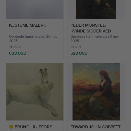
KOSTUME MALERI.
PEDER MÖNSTED.
KVINDE SIDDER VED
VINDUET.
Opnåede hammerslag 30 nov
Opnåede hammerslag 30 nov
2025
2025
20 bud
16 bud
633 USD
528 USD
BRUNO LILJEFORS.
EDWARD JOHN COBBETT.