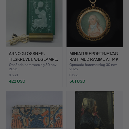
ARNO GLÖSSNER.
MINIATUREPORTRÆT/AG
TILSKREVET. VÆGLAMPE,
RAFF MED RAMME AF 14K
MODEL…
G…
Opnåede hammerslag 30 nov
Opnåede hammerslag 30 nov
2025
2025
9 bud
3 bud
422 USD
581 USD