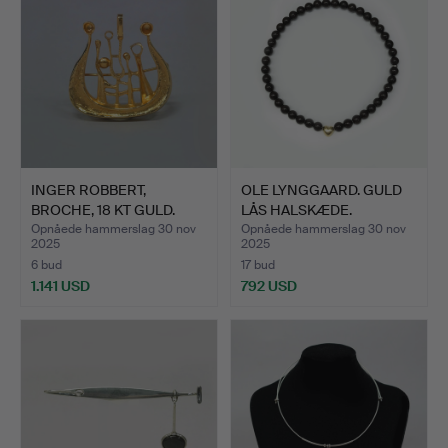
INGER ROBBERT,
OLE LYNGGAARD. GULD
BROCHE, 18 KT GULD.
LÅS HALSKÆDE.
Opnåede hammerslag 30 nov
Opnåede hammerslag 30 nov
2025
2025
6 bud
17 bud
1.141 USD
792 USD