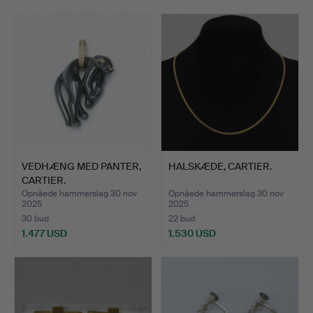
Udvalgt
genstand
VEDHÆNG MED PANTER,
HALSKÆDE, CARTIER.
CARTIER.
Opnåede hammerslag 30 nov
Opnåede hammerslag 30 nov
2025
2025
30 bud
22 bud
1.477 USD
1.530 USD