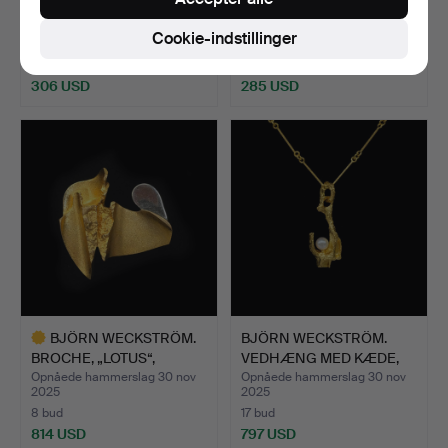
RING, „HAVANEMONE“.
RING, „HAVANEMONE“.
Opnåede hammerslag 30 nov
Opnåede hammerslag 30 nov
Cookie-indstillinger
2025
2025
15 bud
10 bud
306 USD
285 USD
BJÖRN WECKSTRÖM.
BJÖRN WECKSTRÖM.
BROCHE, „LOTUS“,
VEDHÆNG MED KÆDE,
LAPPONIA.
„VED KI…
Opnåede hammerslag 30 nov
Opnåede hammerslag 30 nov
2025
2025
8 bud
17 bud
814 USD
797 USD