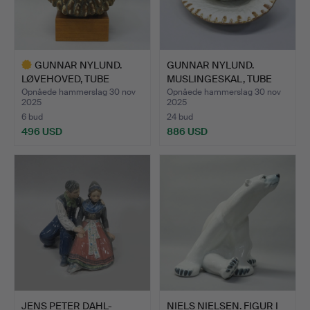
GUNNAR NYLUND.
GUNNAR NYLUND.
LØVEHOVED, TUBE
MUSLINGESKAL, TUBE
STRAND.
BEACH.
Opnåede hammerslag 30 nov
Opnåede hammerslag 30 nov
2025
2025
6 bud
24 bud
496 USD
886 USD
Udvalgt
genstand
JENS PETER DAHL-
NIELS NIELSEN. FIGUR I