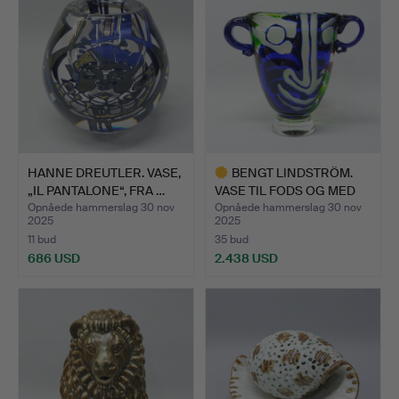
HANNE DREUTLER. VASE,
BENGT LINDSTRÖM.
„IL PANTALONE“, FRA …
VASE TIL FODS OG MED
BØJL…
Opnåede hammerslag 30 nov
Opnåede hammerslag 30 nov
2025
2025
11 bud
35 bud
686 USD
2.438 USD
Udvalgt
genstand