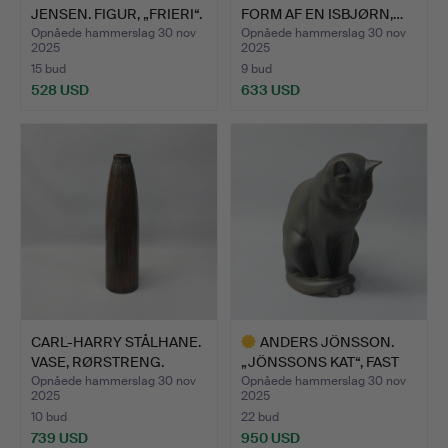
JENSEN. FIGUR, „FRIERI“.
FORM AF EN ISBJØRN,…
Opnåede hammerslag 30 nov
Opnåede hammerslag 30 nov
2025
2025
15 bud
9 bud
528 USD
633 USD
CARL-HARRY STÅLHANE.
ANDERS JÖNSSON.
VASE, RØRSTRENG.
„JÖNSSONS KAT“, FAST
SVENS…
Opnåede hammerslag 30 nov
Opnåede hammerslag 30 nov
2025
2025
10 bud
22 bud
739 USD
950 USD