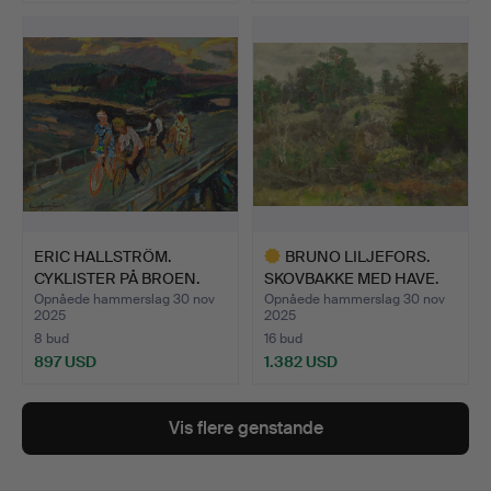
Udvalgt
genstand
ERIC HALLSTRÖM.
BRUNO LILJEFORS.
CYKLISTER PÅ BROEN.
SKOVBAKKE MED HAVE.
Opnåede hammerslag 30 nov
Opnåede hammerslag 30 nov
2025
2025
8 bud
16 bud
897 USD
1.382 USD
Udvalgt
genstand
Vis flere genstande