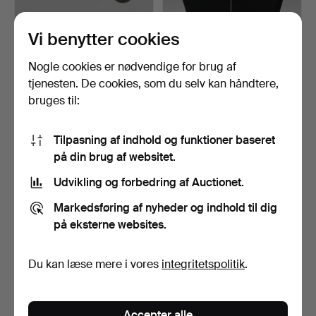
Vi benytter cookies
VIVIANNA TORUN
VIVIANNA TORUN
Nogle cookies er nødvendige for brug af
BÜLOW-HÜBE. BROCHE
BÜLOW-HÜBE.
tjenesten. De cookies, som du selv kan håndtere,
MED VEDH…
HALSKÆDE MED VE…
Opnåede hammerslag 30 nov
Opnåede hammerslag 30 nov
bruges til:
2025
2025
50 bud
6 bud
1.424 USD
1.009 USD
Tilpasning af indhold og funktioner baseret
på din brug af websitet.
Udvikling og forbedring af Auctionet.
Markedsføring af nyheder og indhold til dig
på eksterne websites.
Du kan læse mere i vores
integritetspolitik
.
STAFFAN SANDBERG.
STAFFAN SANDBERG.
Accepter alle