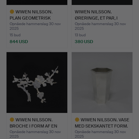
WIWEN NILSSON.
WIWEN NILSSON.
PLAN GEOMETRISK
ØRERINGE, ET PAR, I
BROCHE.
FORM AF…
Opnåede hammerslag 30 nov
Opnåede hammerslag 30 nov
2025
2025
15 bud
13 bud
844 USD
380 USD
Udvalgt
genstand
WIWEN NILSSON.
WIWEN NILSSON. VASE
BROCHE I FORM AF EN
MED SEKSKANTET FORM.
KIRSEBÆ…
Opnåede hammerslag 30 nov
Opnåede hammerslag 30 nov
2025
2025