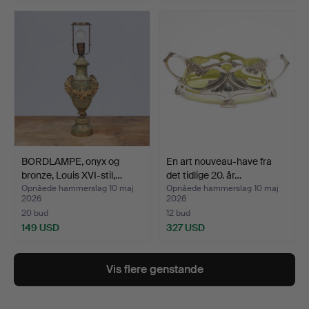
BORDLAMPE, onyx og
En art nouveau-have fra
bronze, Louis XVI-stil,…
det tidlige 20. år…
Opnåede hammerslag 10 maj
Opnåede hammerslag 10 maj
2026
2026
20 bud
12 bud
149 USD
327 USD
Vis flere genstande