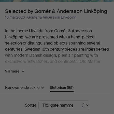
Linköping
Selected by Gomér & Andersson Linköping
10 maj 2026
· Gomér & Andersson Linköping
In the theme Utvalda from Gomér & Andersson
Linköping, we are presented with a hand-picked
selection of distinguished objects spanning several
centuries. Swedish 18th century pieces are interspersed
with modern Danish design, plein air painting with
exclusive wristwatches, and continental Old Master
paintings with Chinese porcelain.
Vis mere
Like a dream in turquoise hues, Marc Chagall's colour
lithograph "Sirène et poisson" stands out. Six
percussion revolvers from the 19th century are
Igangværende auktioner
Slutpriser
(89)
something for the initiated collector. And the late
Gustavian porphyry box will look magnificent on a well-
Slutpriser
set table this summer.
Sorter
All in all, just over 120 lots are on offer, selected with