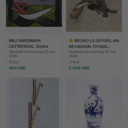
MAJ SANDMARK-
BRUNO LILJEFORS. olie
LIEFWENDAL. (Södra
på træplade, Orrtupp…
Sandsjö 19…
Opnåede hammerslag 10 maj
Opnåede hammerslag 10 maj
2026
2026
17 bud
21 bud
463 USD
5.939 USD
Udvalgt
genstand