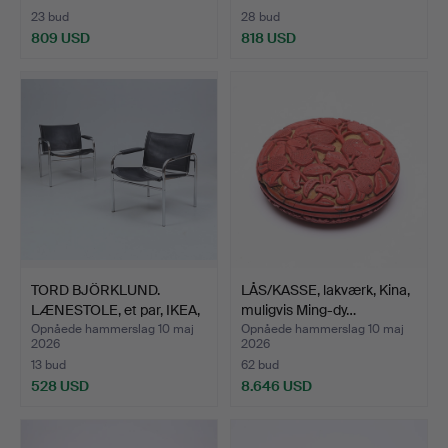
23 bud
28 bud
809 USD
818 USD
TORD BJÖRKLUND.
LÅS/KASSE, lakværk, Kina,
LÆNESTOLE, et par, IKEA,
muligvis Ming-dy…
„…
Opnåede hammerslag 10 maj
Opnåede hammerslag 10 maj
2026
2026
13 bud
62 bud
528 USD
8.646 USD