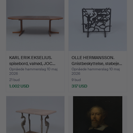
KARL ERIK EKSELIUS.
OLLE HERMANSSON.
spisebord, valnød, JOC…
Gnistbeskyttelse, støbeje…
Opnåede hammerslag 10 maj
Opnåede hammerslag 10 maj
2026
2026
21 bud
9 bud
1.002 USD
317 USD