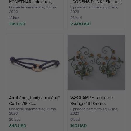
KONSTNÄR. miniature,
„DØDENS DUNK“. Skulptur,
blanded…
„R…
Opnåede hammerslag 10 maj
Opnåede hammerslag 10 maj
2026
2026
12 bud
23 bud
106 USD
2.478 USD
Udvalgt
genstand
Armbånd, „Trinity armbånd“
VÆGLAMPE, moderne
Cartier, 18 kt.…
Sverige, 1940'erne.
Opnåede hammerslag 10 maj
Opnåede hammerslag 10 maj
2026
2026
20 bud
9 bud
845 USD
190 USD