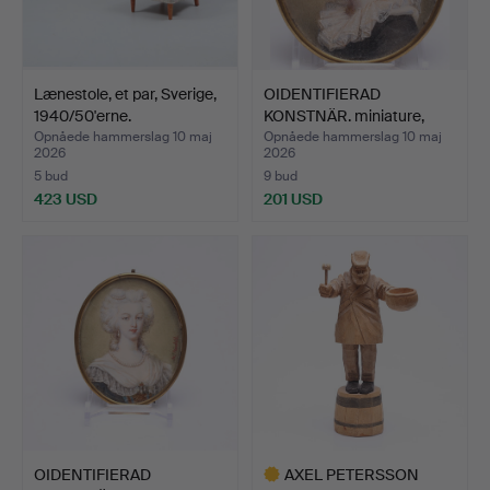
Lænestole, et par, Sverige,
OIDENTIFIERAD
1940/50'erne.
KONSTNÄR. miniature,
blandet…
Opnåede hammerslag 10 maj
Opnåede hammerslag 10 maj
2026
2026
5 bud
9 bud
423 USD
201 USD
OIDENTIFIERAD
AXEL PETERSSON