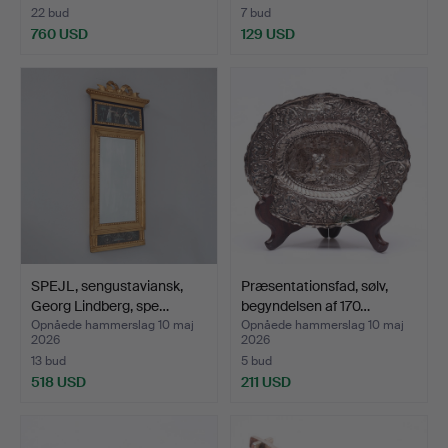
22 bud
7 bud
760 USD
129 USD
SPEJL, sengustaviansk,
Præsentationsfad, sølv,
Georg Lindberg, spe…
begyndelsen af 170…
Opnåede hammerslag 10 maj
Opnåede hammerslag 10 maj
2026
2026
13 bud
5 bud
518 USD
211 USD