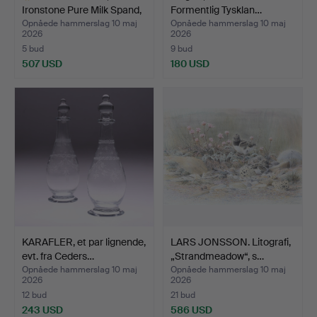
Ironstone Pure Milk Spand,
Formentlig Tysklan…
Wil…
Opnåede hammerslag 10 maj
Opnåede hammerslag 10 maj
2026
2026
5 bud
9 bud
507 USD
180 USD
Udvalgt
genstand
KARAFLER, et par lignende,
LARS JONSSON. Litografi,
evt. fra Ceders…
„Strandmeadow“, s…
Opnåede hammerslag 10 maj
Opnåede hammerslag 10 maj
2026
2026
12 bud
21 bud
243 USD
586 USD