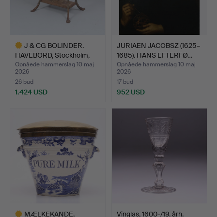
J & CG BOLINDER.
JURIAEN JACOBSZ (1625–
HAVEBORD, Stockholm,
1685). HANS EFTERFØ…
ande…
Opnåede hammerslag 10 maj
Opnåede hammerslag 10 maj
2026
2026
26 bud
17 bud
1.424 USD
952 USD
Udvalgt
genstand
MÆLKEKANDE,
Vinglas, 1600-/19. årh.