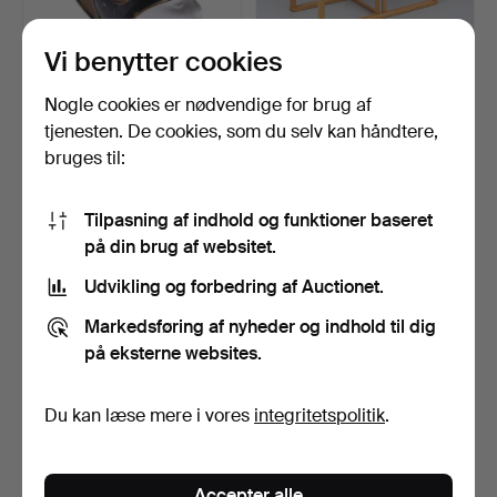
Vi benytter cookies
DRAGEHJELM,
CARL MALMSTEN.
Nogle cookies er nødvendige for brug af
Østrig/Ungarn, m/1905.
Dækbord, 3 stk., „The Sleig…
tjenesten. De cookies, som du selv kan håndtere,
Opnåede hammerslag 10 maj
Opnåede hammerslag 10 maj
bruges til:
2026
2026
21 bud
42 bud
1.513 USD
1.063 USD
Tilpasning af indhold og funktioner baseret
på din brug af websitet.
Udvikling og forbedring af Auctionet.
Markedsføring af nyheder og indhold til dig
på eksterne websites.
Du kan læse mere i vores
integritetspolitik
.
VINGLAS, 6 stk.,
PORFYRSMØRASKE,
Accepter alle