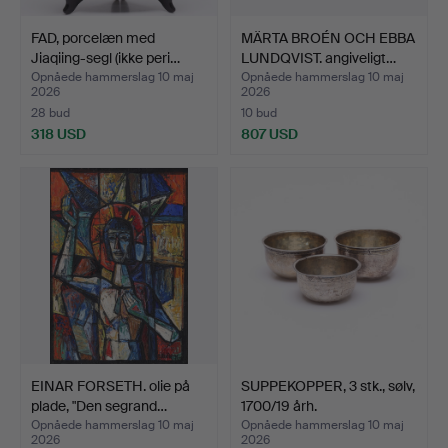
FAD, porcelæn med
MÄRTA BROÉN OCH EBBA
Jiaqiing-segl (ikke peri…
LUNDQVIST. angiveligt…
Opnåede hammerslag 10 maj
Opnåede hammerslag 10 maj
2026
2026
28 bud
10 bud
318 USD
807 USD
EINAR FORSETH. olie på
SUPPEKOPPER, 3 stk., sølv,
plade, "Den segrand…
1700/19 årh.
Opnåede hammerslag 10 maj
Opnåede hammerslag 10 maj
2026
2026