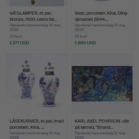
VÆGLAMPER, et par,
Vase, porcelæn, Kina, Qing-
bronze, 1900-talets før…
dynastiet (1644…
Opnåede hammerslag 10 maj
Opnåede hammerslag 10 maj
2026
2026
25 bud
53 bud
1.371 USD
1.869 USD
LÅSEKURNER, et par, Imari
KARL AXEL PEHRSON. olie
porcelæn, Kina, …
på lærred, "Strand…
Opnåede hammerslag 10 maj
Opnåede hammerslag 10 maj
2026
2026