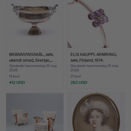
BRÄNNVINSSKÅL, sølv,
ELIS KAUPPI. ARMRING,
ukendt smed, Sverige,…
sølv, Finland, 1974.
Opnåede hammerslag 10 maj
Opnåede hammerslag 10 maj
2026
2026
14 bud
21 bud
412 USD
262 USD