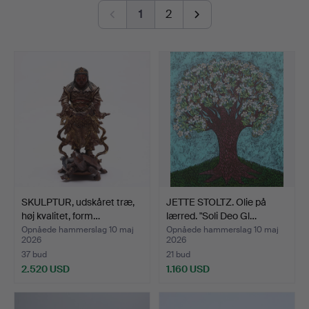
care by the auction house's specialists. Welcome to
1
2
Gomér & Andersson Linköping!
SKULPTUR, udskåret træ,
JETTE STOLTZ. Olie på
høj kvalitet, form…
lærred. "Soli Deo Gl…
Opnåede hammerslag 10 maj
Opnåede hammerslag 10 maj
2026
2026
37 bud
21 bud
2.520 USD
1.160 USD