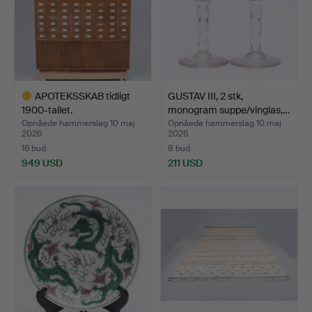
APOTEKSSKAB tidligt
GUSTAV III, 2 stk,
1900-tallet.
monogram suppe/vinglas,…
Opnåede hammerslag 10 maj
Opnåede hammerslag 10 maj
2026
2026
16 bud
8 bud
949 USD
211 USD
Udvalgt
genstand