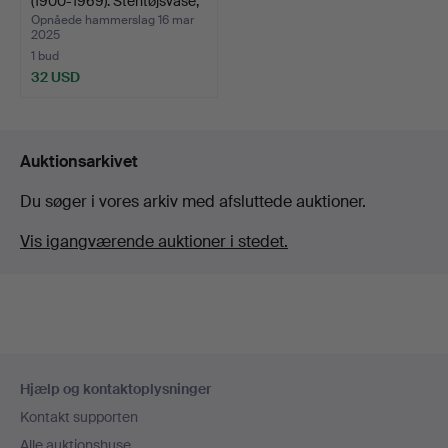
(1900-1969). Stentøjsvase,
…
Opnåede hammerslag 16 mar
2025
1 bud
32 USD
Auktionsarkivet
Du søger i vores arkiv med afsluttede auktioner.
Vis igangværende auktioner i stedet.
Sidefodsnavigation
Hjælp og kontaktoplysninger
Kontakt supporten
Alle auktionshuse