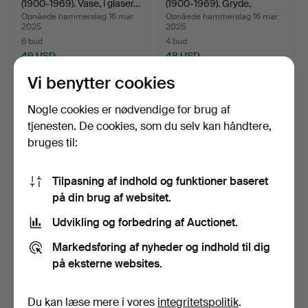
(1900-1969). Vase, i glaser…
(1900-1969). Gryde,
glasere…
Opnåede hammerslag 16 mar
Opnåede hammerslag 16 mar
2025
2025
6 bud
4 bud
49 USD
48 USD
Vi benytter cookies
Nogle cookies er nødvendige for brug af
tjenesten. De cookies, som du selv kan håndtere,
bruges til:
Tilpasning af indhold og funktioner baseret
på din brug af websitet.
Udvikling og forbedring af Auctionet.
JOHN ANDERSSON
JOHN ANDERSSON
(1900-1969). Miniaturer, 8 …
(1900-1969). Skål, stentøj,…
Markedsføring af nyheder og indhold til dig
Opnåede hammerslag 16 mar
Opnåede hammerslag 16 mar
på eksterne websites.
2025
2025
4 bud
3 bud
48 USD
43 USD
Du kan læse mere i vores
integritetspolitik
.