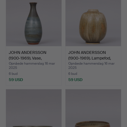
JOHN ANDERSSON
JOHN ANDERSSON
(1900-1969). Vase,
(1900-1969). Lampefod,
glaseret…
beig…
Opnåede hammerslag 16 mar
Opnåede hammerslag 16 mar
2025
2025
6 bud
6 bud
59 USD
59 USD