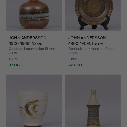
JOHN ANDERSSON
JOHN ANDERSSON
(1900-1969). Vase,
(1900-1969). Tønde,
glaseret…
stentøj…
Opnåede hammerslag 16 mar
Opnåede hammerslag 16 mar
2025
2025
1 bud
2 bud
37 USD
37 USD