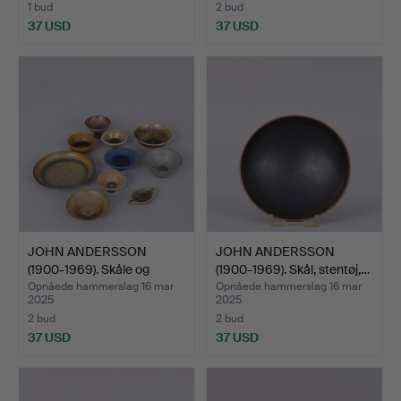
1 bud
2 bud
37 USD
37 USD
JOHN ANDERSSON
JOHN ANDERSSON
(1900-1969). Skåle og
(1900-1969). Skål, stentøj,…
under…
Opnåede hammerslag 16 mar
Opnåede hammerslag 16 mar
2025
2025
2 bud
2 bud
37 USD
37 USD