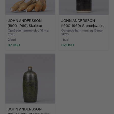
JOHN ANDERSSON
JOHN ANDERSSON
(1900-1969). Skulptur
(1900-1969). Stentøjsvase,
„Pani…
…
Opnåede hammerslag 16 mar
Opnåede hammerslag 16 mar
2025
2025
2 bud
1 bud
37 USD
32 USD
JOHN ANDERSSON