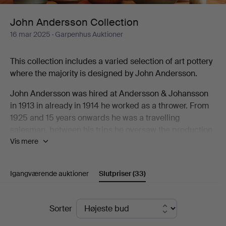
John Andersson Collection
16 mar 2025
· Garpenhus Auktioner
This collection includes a varied selection of art pottery
where the majority is designed by John Andersson.
John Andersson was hired at Andersson & Johansson
in 1913 in already in 1914 he worked as a thrower. From
1925 and 15 years onwards he was a travelling
salesman, between his trips he oversaw the production
Vis mere
at the factory. When they built their new factory in 1943
the built a new oven that allowed them to burn art
pottery in higher temperatures. John Andersson
Igangværende auktioner
Slutpriser
(33)
designed many models for this production as well as
things for everyday use including the classic Old
Höganäs designed for the H55 exhibition.
Slutpriser
Sorter
For a person to be active as both thrower, sales