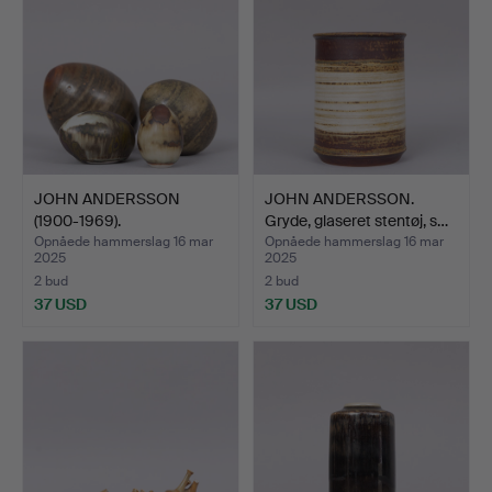
JOHN ANDERSSON
JOHN ANDERSSON.
(1900-1969).
Gryde, glaseret stentøj, s…
SKULPTURER, æg…
Opnåede hammerslag 16 mar
Opnåede hammerslag 16 mar
2025
2025
2 bud
2 bud
37 USD
37 USD