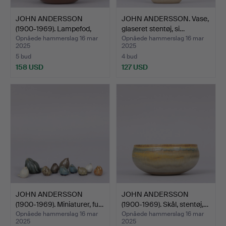
JOHN ANDERSSON
JOHN ANDERSSON. Vase,
(1900-1969). Lampefod,
glaseret stentøj, si…
beig…
Opnåede hammerslag 16 mar
Opnåede hammerslag 16 mar
2025
2025
5 bud
4 bud
158 USD
127 USD
JOHN ANDERSSON
JOHN ANDERSSON
(1900-1969). Miniaturer, fu…
(1900-1969). Skål, stentøj,…
Opnåede hammerslag 16 mar
Opnåede hammerslag 16 mar
2025
2025