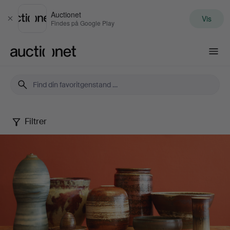
Auctionet
Vis
Luk
Findes på Google Play
Auctionet.com
Filtrer
John
Andersson
Collection