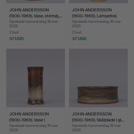
JOHN ANDERSSON
JOHN ANDERSSON
(1900-1969). Vase, stentøj,…
(1900-1969). Lampefod,
beig…
Opnåede hammerslag 16 mar
Opnåede hammerslag 16 mar
2025
2025
2 bud
2 bud
37 USD
37 USD
JOHN ANDERSSON
JOHN ANDERSSON
(1900-1969). Vase i
(1900-1969). Skålplade i gl…
glasere…
Opnåede hammerslag 16 mar
Opnåede hammerslag 16 mar
2025
2025