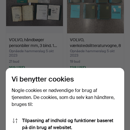
Other lots: 25% + 80 SEK
For this auction the seller is an estate. This makes the
control of the function of the lots hard.
VOLVO, håndbøger
VOLVO,
personbiler mm, 3 bind. 1…
værkstedslitteraturvogne, 8
bind, a…
Opnåede hammerslag 5 okt
Opnåede hammerslag 5 okt
2023
2023
21 bud
19 bud
169 USD
138 USD
Vi benytter cookies
Nogle cookies er nødvendige for brug af
tjenesten. De cookies, som du selv kan håndtere,
bruges til:
Tilpasning af indhold og funktioner baseret
på din brug af websitet.