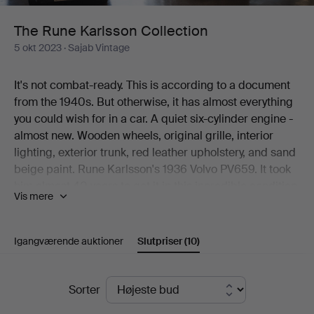
The Rune Karlsson Collection
5 okt 2023
· Sajab Vintage
It's not combat-ready. This is according to a document
from the 1940s. But otherwise, it has almost everything
you could wish for in a car. A quiet six-cylinder engine -
almost new. Wooden wheels, original grille, interior
lighting, exterior trunk, red leather upholstery, and sand
beige paint. Rune Karlsson's 1936 Volvo PV659. It took
him almost 40 years to get it in this incredible condition.
Vis mere
And it is, of course, the obvious highlight in the
collection now going under the hammer at Sajab. But
there are more treasures. A dark brown 1951
Igangværende auktioner
Slutpriser
(10)
Volkswagen Type-1 is one. A three-year-younger SAAB
92B DeLux in light blue paint is another. And what can
Slutpriser
you say about the 250-horsepower 1960s truck F88-
Sorter
49T? You get a lot of Volvo for your money!