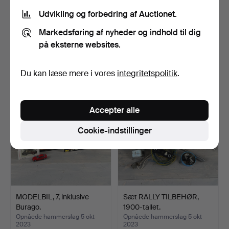
Udvikling og forbedring af Auctionet.
OLIEDANSKE og
VOLVO, værkstedslitteratur
OLIEBARER, Koppartrans,
personbiler, 9 …
Markedsføring af nyheder og indhold til dig
BP, …
Opnåede hammerslag 5 okt
Opnåede hammerslag 5 okt
på eksterne websites.
2023
2023
10 bud
9 bud
137 USD
137 USD
Du kan læse mere i vores
integritetspolitik
.
Accepter alle
Cookie-indstillinger
MODELBIL, 7, inklusive
Sæt RALLY TILBEHØR,
Burago.
1900-tallet.
Opnåede hammerslag 5 okt
Opnåede hammerslag 5 okt
2023
2023