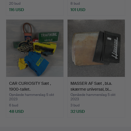
20 bud
8 bud
116 USD
101 USD
CAR CURIOSITY Sæt ,
MASSER AF Sæt , bl.a.
1900-tallet.
skærme universal, bl…
Opnåede hammerslag 5 okt
Opnåede hammerslag 5 okt
2023
2023
6 bud
3 bud
48 USD
32 USD