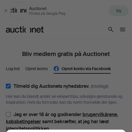
Auctionet
Vis
Luk
Findes på Google Play
Auctionet.com
Bliv medlem gratis på Auctionet
Log ind
Opret konto
Opret konto via Facebook
Tilmeld dig Auctionets nyhedsbrev.
(frivilligt)
Her kan du blandt andet se eksperttips, udvalgte genstande og
inspiration. Hvis du fortryder, kan du nemt framelde det igen.
Jeg er over 18 år og godkender
brugervilkårene
,
købsbetingelser
samt bekræfter, at jeg har læst
integritetspolitikken
.