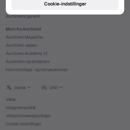
Ledige stillinger
Cookie-indstillinger
Tilknyt dit auktionshus
Auctionets garanti
Mere fra Auctionet
Auctionet Magazine
Auctionet-appen
Auctionet Academy
Kunstnere og designere
Hammerslags- og temaauktioner
Dansk
USD
Vilkår
Integritetspolitik
Virksomhedsoplysninger
Cookie-indstillinger