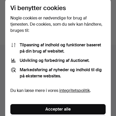
Vi benytter cookies
Fortsæt med Facebook
Nogle cookies er nødvendige for brug af
Du skal godkende vilkårene for at gå videre.
tjenesten. De cookies, som du selv kan håndtere,
bruges til:
Tilpasning af indhold og funktioner baseret
Sidefodsnavigation
på din brug af websitet.
Hjælp og kontaktoplysninger
Udvikling og forbedring af Auctionet.
Kontakt supporten
Alle auktionshuse
Markedsføring af nyheder og indhold til dig
på eksterne websites.
Betalingsmuligheder
Vi sender med
Du kan læse mere i vores
integritetspolitik
.
Sociale medier
Auctionet
Accepter alle
Om Auctionet