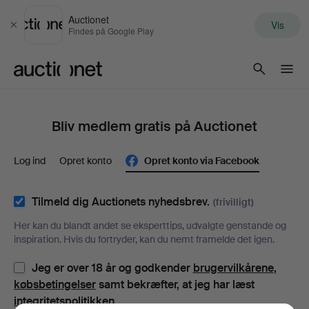
Auctionet
Vis
Luk
Findes på Google Play
Auctionet.com
Bliv medlem gratis på Auctionet
Log ind
Opret konto
Opret konto via Facebook
Tilmeld dig Auctionets nyhedsbrev.
(frivilligt)
Her kan du blandt andet se eksperttips, udvalgte genstande og
inspiration. Hvis du fortryder, kan du nemt framelde det igen.
Jeg er over 18 år og godkender
brugervilkårene
,
købsbetingelser
samt bekræfter, at jeg har læst
integritetspolitikken
.