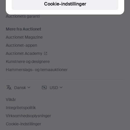
Ledige stillinger
Cookie-indstillinger
Tilknyt dit auktionshus
Auctionets garanti
Mere fra Auctionet
Auctionet Magazine
Auctionet-appen
Auctionet Academy
Kunstnere og designere
Hammerslags- og temaauktioner
Dansk
USD
Vilkår
Integritetspolitik
Virksomhedsoplysninger
Cookie-indstillinger