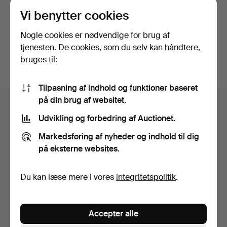
Vi benytter cookies
Fortsæt med Facebook
Nogle cookies er nødvendige for brug af
Du skal godkende vilkårene for at gå videre.
tjenesten. De cookies, som du selv kan håndtere,
bruges til:
Tilpasning af indhold og funktioner baseret
Sidefodsnavigation
på din brug af websitet.
Hjælp og kontaktoplysninger
Udvikling og forbedring af Auctionet.
Kontakt supporten
Alle auktionshuse
Markedsføring af nyheder og indhold til dig
på eksterne websites.
Betalingsmuligheder
Vi sender med
Du kan læse mere i vores
integritetspolitik
.
Sociale medier
Auctionet
Accepter alle
Om Auctionet