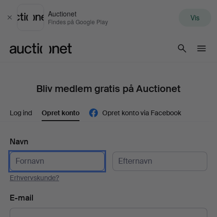
Auctionet
Vis
Luk
Findes på Google Play
Auctionet.com
Bliv medlem gratis på Auctionet
Log ind
Opret konto
Opret konto via Facebook
Navn
Erhvervskunde?
E-mail