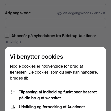
Adgangskode
Vis adgangskode i klartekst.
Abonnér på nyhedsbrev fra Bidstrup Auktioner.
(frivilligt)
Med blandt andet auktionskataloger, invitationer til events og
Vi benytter cookies
nyheder. Hvis du fortryder, kan du nemt afslutte abonnementet.
Tilmeld dig Auctionets nyhedsbrev.
(frivilligt)
Nogle cookies er nødvendige for brug af
tjenesten. De cookies, som du selv kan håndtere,
Her kan du blandt andet se eksperttips, udvalgte genstande og
bruges til:
inspiration. Hvis du fortryder, kan du nemt framelde det igen.
Jeg er over 18 år og godkender
brugervilkårene
,
Tilpasning af indhold og funktioner baseret
købsbetingelser
samt bekræfter, at jeg har læst
på din brug af websitet.
integritetspolitikken
.
Udvikling og forbedring af Auctionet.