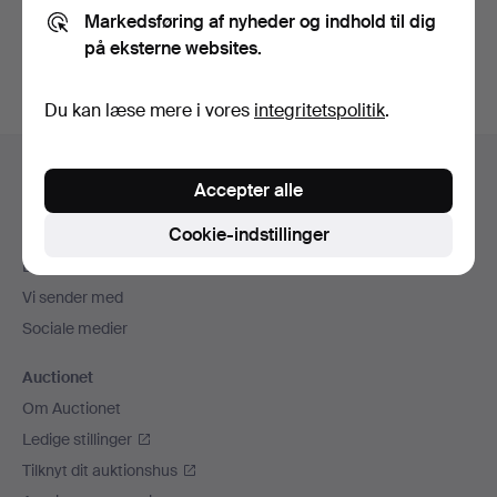
Markedsføring af nyheder og indhold til dig
Opret konto
på eksterne websites.
Du kan læse mere i vores
integritetspolitik
.
Sidefodsnavigation
Hjælp og kontaktoplysninger
Accepter alle
Kontakt supporten
Cookie-indstillinger
Alle auktionshuse
Betalingsmuligheder
Vi sender med
Sociale medier
Auctionet
Om Auctionet
Ledige stillinger
Tilknyt dit auktionshus