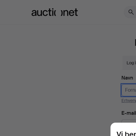
Auctionet.com
Log 
Navn
Erhver
E-mai
Vi be