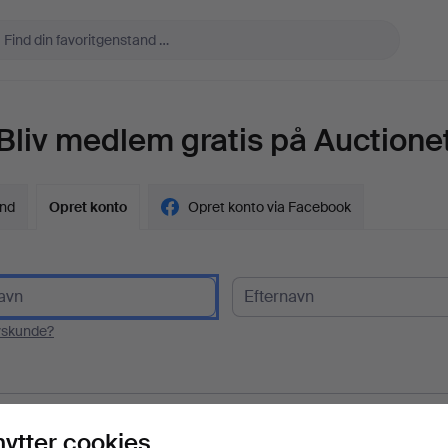
Bliv medlem gratis på Auctione
ind
Opret konto
Opret konto via Facebook
vskunde?
l
nytter cookies