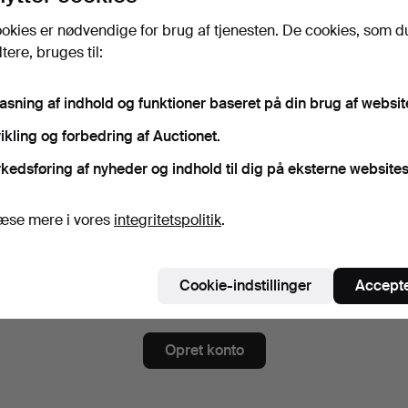
gskode
Vis adgangskode i kl
okies er nødvendige for brug af tjenesten. De cookies, som d
ere, bruges til:
nnér på nyhedsbrev fra Ma San Auction.
(frivilligt)
pasning af indhold og funktioner baseret på din brug af websit
ndt andet auktionskataloger, invitationer til events og nyheder. Hvis du
ikling og forbedring af Auctionet.
er, kan du nemt afslutte abonnementet.
kedsføring af nyheder og indhold til dig på eksterne websites
meld dig Auctionets nyhedsbrev.
(frivilligt)
 du blandt andet se eksperttips, udvalgte genstande og inspiration. Hvi
æse mere i vores
integritetspolitik
.
er, kan du nemt framelde det igen.
 er over 18 år og godkender
brugervilkårene
,
købsbetingelse
Cookie-indstillinger
Accepte
ekræfter, at jeg har læst
integritetspolitikken
.
Opret konto