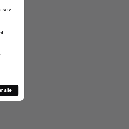
artekst.
u selv
et.
.
s du
r
r alle