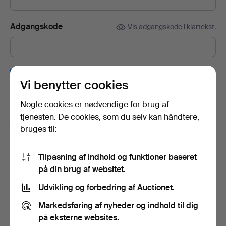
Adgangskode
Vis adgangskode i klartekst.
Tilmeld dig Auctionets nyhedsbrev.
(frivilligt)
Vi benytter cookies
Her kan du blandt andet se eksperttips, udvalgte genstande og
inspiration. Hvis du fortryder, kan du nemt framelde det igen.
Nogle cookies er nødvendige for brug af
tjenesten. De cookies, som du selv kan håndtere,
Jeg er over 18 år og godkender
brugervilkårene
,
bruges til:
købsbetingelser
samt bekræfter, at jeg har læst
integritetspolitikken
.
Tilpasning af indhold og funktioner baseret
på din brug af websitet.
Opret konto
Udvikling og forbedring af Auctionet.
Markedsføring af nyheder og indhold til dig
på eksterne websites.