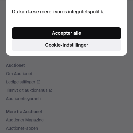
Sidefodsnavigation
Hjælp og kontaktoplysninger
Du kan læse mere i vores
integritetspolitik
.
Kontakt supporten
Alle auktionshuse
Accepter alle
Betalingsmuligheder
Vi sender med
Cookie-indstillinger
Sociale medier
Auctionet
Om Auctionet
Ledige stillinger
Tilknyt dit auktionshus
Auctionets garanti
Mere fra Auctionet
Auctionet Magazine
Auctionet-appen