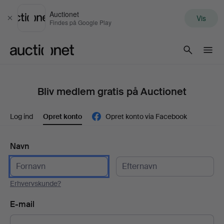
Auctionet
Vis
Luk
Findes på Google Play
Auctionet.com
Bliv medlem gratis på Auctionet
Log ind
Opret konto
Opret konto via Facebook
Navn
Erhvervskunde?
E-mail