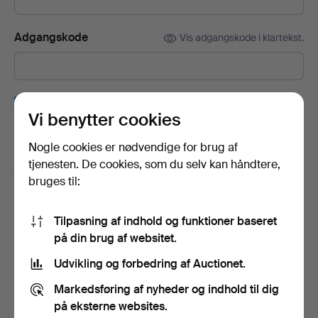
Adgangskode
Vis adgangskode i klartekst.
Tilmeld dig Auctionets nyhedsbrev.
(frivilligt)
Vi benytter cookies
Her kan du blandt andet se eksperttips, udvalgte genstande og
inspiration. Hvis du fortryder, kan du nemt framelde det igen.
Nogle cookies er nødvendige for brug af
tjenesten. De cookies, som du selv kan håndtere,
Jeg er over 18 år og godkender
brugervilkårene
,
bruges til:
købsbetingelser
samt bekræfter, at jeg har læst
integritetspolitikken
.
Tilpasning af indhold og funktioner baseret
på din brug af websitet.
Opret konto
Udvikling og forbedring af Auctionet.
Markedsføring af nyheder og indhold til dig
på eksterne websites.