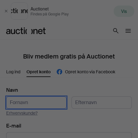
Auctionet
Vis
Luk
Findes på Google Play
Auctionet.com
Bliv medlem gratis på Auctionet
Log ind
Opret konto
Opret konto via Facebook
Navn
Erhvervskunde?
E-mail