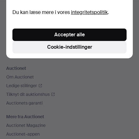
Sidefodsnavigation
Hjælp og kontaktoplysninger
Du kan læse mere i vores
integritetspolitik
.
Kontakt supporten
Alle auktionshuse
Accepter alle
Betalingsmuligheder
Vi sender med
Cookie-indstillinger
Sociale medier
Auctionet
Om Auctionet
Ledige stillinger
Tilknyt dit auktionshus
Auctionets garanti
Mere fra Auctionet
Auctionet Magazine
Auctionet-appen