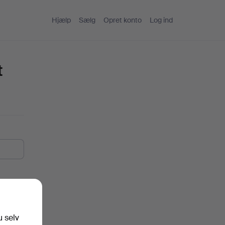
Hjælp
Sælg
Opret konto
Log ind
t
u selv