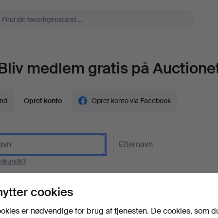
Bliv medlem gratis på Auctione
ind
Opret konto
Opret konto via Facebook
vskunde?
l
nytter cookies
okies er nødvendige for brug af tjenesten. De cookies, som d