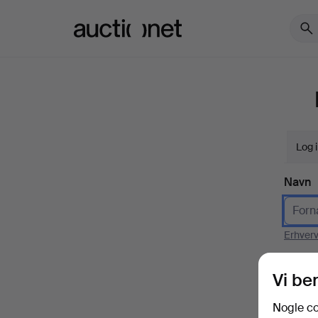
Auctionet.com
Log 
Navn
Erhver
E-mai
Vi be
Nogle co