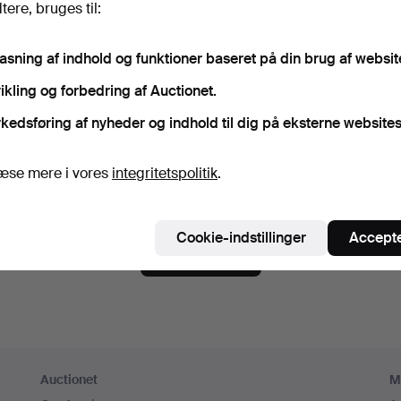
ere, bruges til:
gskode
Vis adgangskode i kl
pasning af indhold og funktioner baseret på din brug af websit
ikling og forbedring af Auctionet.
meld dig Auctionets nyhedsbrev.
(frivilligt)
kedsføring af nyheder og indhold til dig på eksterne websites
 du blandt andet se eksperttips, udvalgte genstande og inspiration. Hvi
er, kan du nemt framelde det igen.
æse mere i vores
integritetspolitik
.
 er over 18 år og godkender
brugervilkårene
,
købsbetingelse
ekræfter, at jeg har læst
integritetspolitikken
.
Cookie-indstillinger
Accepte
Opret konto
Auctionet
M