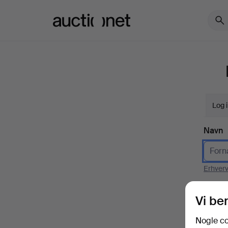
Auctionet.com
Log 
Navn
Erhver
E-mai
Vi be
Nogle co