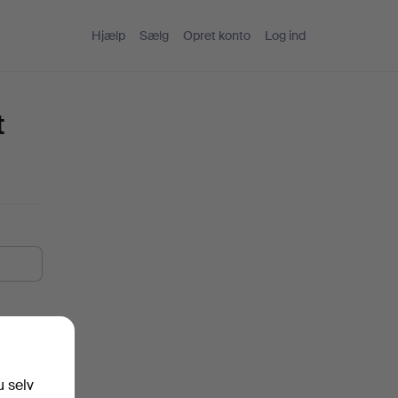
Hjælp
Sælg
Opret konto
Log ind
t
u selv