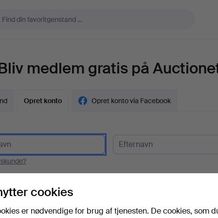
Bliv medlem gratis på Auctione
ind
Opret konto
Opret konto via Facebook
vskunde?
l
nytter cookies
okies er nødvendige for brug af tjenesten. De cookies, som d