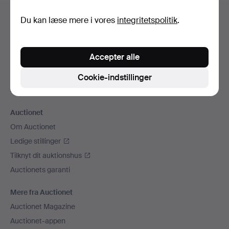
Sidefodsnavigation
Hjælp og kontaktoplysninger
Du kan læse mere i vores
integritetspolitik
.
Kontakt supporten
Alle auktionshuse
Accepter alle
Betalingsmuligheder
Vi sender med
Cookie-indstillinger
Sociale medier
Auctionet
Om Auctionet
Ledige stillinger
Tilknyt dit auktionshus
Auctionets garanti
Mere fra Auctionet
Auctionet Magazine
Auctionet-appen