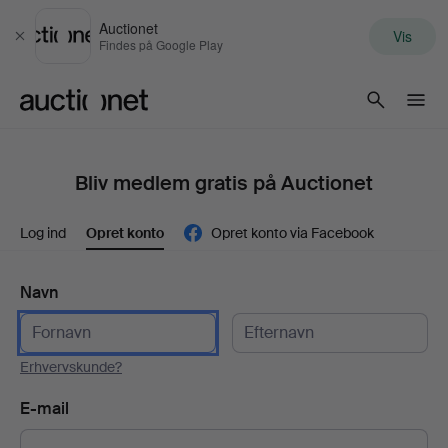
Auctionet
Vis
Luk
Findes på Google Play
Auctionet.com
Bliv medlem gratis på Auctionet
Log ind
Opret konto
Opret konto via Facebook
Navn
Erhvervskunde?
E-mail