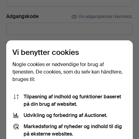
Adgangskode
Vis adgangskode i klartekst.
Tilmeld dig Auctionets nyhedsbrev.
(frivilligt)
Vi benytter cookies
Her kan du blandt andet se eksperttips, udvalgte genstande og
inspiration. Hvis du fortryder, kan du nemt framelde det igen.
Nogle cookies er nødvendige for brug af
tjenesten. De cookies, som du selv kan håndtere,
Jeg er over 18 år og godkender
brugervilkårene
,
bruges til:
købsbetingelser
samt bekræfter, at jeg har læst
integritetspolitikken
.
Tilpasning af indhold og funktioner baseret
på din brug af websitet.
Opret konto
Udvikling og forbedring af Auctionet.
Markedsføring af nyheder og indhold til dig
på eksterne websites.