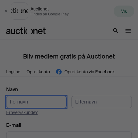
Auctionet
Vis
Luk
Findes på Google Play
Auctionet.com
Bliv medlem gratis på Auctionet
Log ind
Opret konto
Opret konto via Facebook
Navn
Erhvervskunde?
E-mail