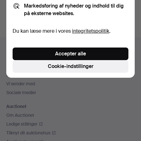
Markedsføring af nyheder og indhold til dig
Opret konto
på eksterne websites.
Du kan læse mere i vores
integritetspolitik
.
Sidefodsnavigation
Hjælp og kontaktoplysninger
Accepter alle
Kontakt supporten
Cookie-indstillinger
Alle auktionshuse
Betalingsmuligheder
Vi sender med
Sociale medier
Auctionet
Om Auctionet
Ledige stillinger
Tilknyt dit auktionshus