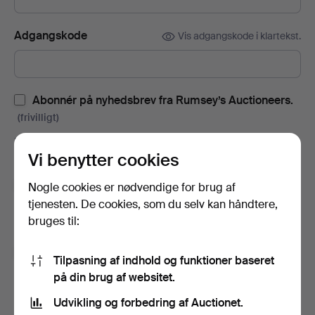
Adgangskode
Vis adgangskode i klartekst.
Abonnér på nyhedsbrev fra Rumsey’s Auctioneers.
(frivilligt)
Med blandt andet auktionskataloger, invitationer til events og
Vi benytter cookies
nyheder. Hvis du fortryder, kan du nemt afslutte abonnementet.
Tilmeld dig Auctionets nyhedsbrev.
(frivilligt)
Nogle cookies er nødvendige for brug af
tjenesten. De cookies, som du selv kan håndtere,
Her kan du blandt andet se eksperttips, udvalgte genstande og
bruges til:
inspiration. Hvis du fortryder, kan du nemt framelde det igen.
Jeg er over 18 år og godkender
brugervilkårene
,
Tilpasning af indhold og funktioner baseret
købsbetingelser
samt bekræfter, at jeg har læst
på din brug af websitet.
integritetspolitikken
.
Udvikling og forbedring af Auctionet.