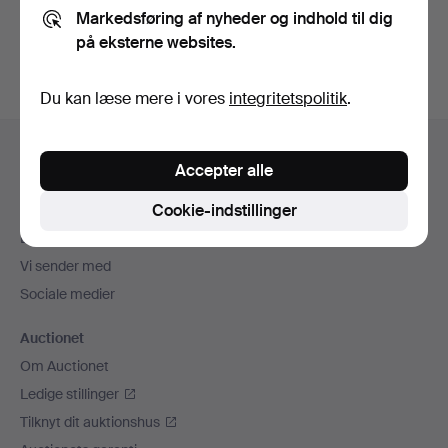
Markedsføring af nyheder og indhold til dig
Opret konto
på eksterne websites.
Du kan læse mere i vores
integritetspolitik
.
Sidefodsnavigation
Hjælp og kontaktoplysninger
Accepter alle
Kontakt supporten
Cookie-indstillinger
Alle auktionshuse
Betalingsmuligheder
Vi sender med
Sociale medier
Auctionet
Om Auctionet
Ledige stillinger
Tilknyt dit auktionshus