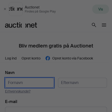
Auctionet
Vis
Luk
Findes på Google Play
Auctionet.com
Bliv medlem gratis på Auctionet
Log ind
Opret konto
Opret konto via Facebook
Navn
Erhvervskunde?
E-mail