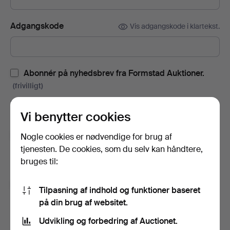
Adgangskode
Vis adgangskode i klartekst.
Abonnér på nyhedsbrev fra Formstad Auktioner.
(frivilligt)
Med blandt andet auktionskataloger, invitationer til events og
Vi benytter cookies
nyheder. Hvis du fortryder, kan du nemt afslutte abonnementet.
Tilmeld dig Auctionets nyhedsbrev.
(frivilligt)
Nogle cookies er nødvendige for brug af
tjenesten. De cookies, som du selv kan håndtere,
Her kan du blandt andet se eksperttips, udvalgte genstande og
bruges til:
inspiration. Hvis du fortryder, kan du nemt framelde det igen.
Jeg er over 18 år og godkender
brugervilkårene
,
Tilpasning af indhold og funktioner baseret
købsbetingelser
samt bekræfter, at jeg har læst
på din brug af websitet.
integritetspolitikken
.
Udvikling og forbedring af Auctionet.