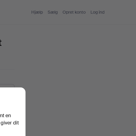
Hjælp
Sælg
Opret konto
Log ind
t
mt en
giver dit