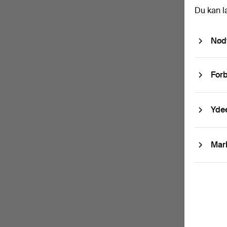
Adgan
Du kan l
Nød
Abo
Med bla
Forb
fortryd
Til
Yde
Her kan
fortryd
Mar
Jeg
samt b