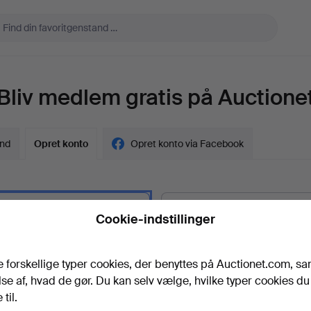
Bliv medlem gratis på Auctione
ind
Opret konto
Opret konto via Facebook
Cookie-indstillinger
vskunde?
l
e forskellige typer cookies, der benyttes på Auctionet.com, sa
se af, hvad de gør. Du kan selv vælge, hvilke typer cookies du 
til.