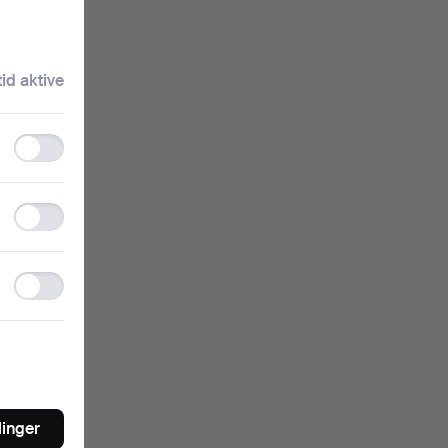
artekst.
tid aktive
igt)
Functionality
storage
Statistics
storage
s du
Ad
r
storage
linger