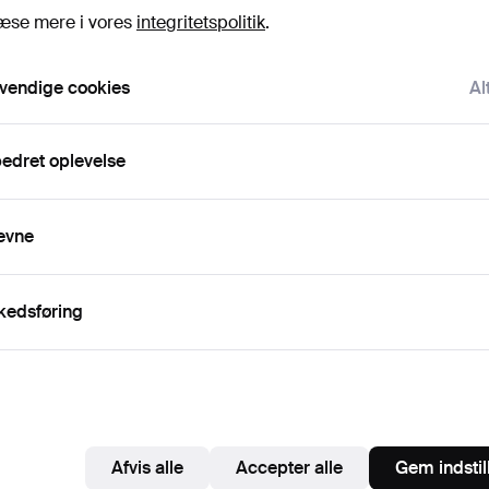
gskode
Vis adgangskode i kl
æse mere i vores
integritetspolitik
.
vendige cookies
Al
nnér på nyhedsbrev fra Södermanlands Auktionsverk.
(frivill
ndt andet auktionskataloger, invitationer til events og nyheder. Hvis du
edret oplevelse
er, kan du nemt afslutte abonnementet.
meld dig Auctionets nyhedsbrev.
(frivilligt)
evne
 du blandt andet se eksperttips, udvalgte genstande og inspiration. Hvi
er, kan du nemt framelde det igen.
kedsføring
 er over 18 år og godkender
brugervilkårene
,
købsbetingelse
ekræfter, at jeg har læst
integritetspolitikken
.
Opret konto
Afvis alle
Accepter alle
Gem indstil