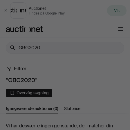
Auctionet
Vis
Luk
Findes på Google Play
Auctionet.com
Filtrer
“GBG2020”
“GBG2020”
Overvåg søgning
Igangværende auktioner
(0)
Slutpriser
Igangværende
Vi har desværre ingen genstande, der matcher din