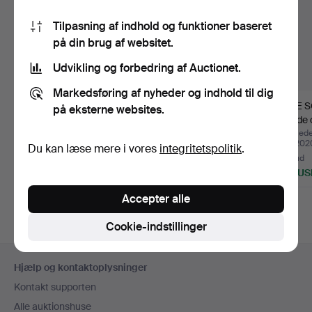
Tilpasning af indhold og funktioner baseret
på din brug af websitet.
Udvikling og forbedring af Auctionet.
Markedsføring af nyheder og indhold til dig
UDSTILLINGSPLAKAT,
JAN FALKMAN.
INGE S
på eksterne websites.
Jubilæumsudstillingen
"Efterårsaften". Olie på
Kvinde 
G…
lærr…
Pastel,
Opnåede hammerslag 11
Opnåede hammerslag 11
Opnåede
maj 2020
maj 2020
maj 202
Du kan læse mere i vores
integritetspolitik
.
30 bud
34 bud
32 bud
338 USD
1.424 USD
507 US
Accepter alle
Cookie-indstillinger
Sidefodsnavigation
Hjælp og kontaktoplysninger
Kontakt supporten
Alle auktionshuse