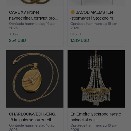
CARL XV, kronet
JACOB MALMSTEN
navnechiffer, forgyldt bro…
(stolmager i Stockholm
1780…
Opnåede hammerslag 16 apr
Opnåede hammerslag 16 apr
2026
2026
16 bud
31 bud
254 USD
1.319 USD
Udvalgt
genstand
CHARLOCK-VEDHÆNG,
En Empire lysekrone, første
18 kt. guldmønstret reli…
halvdel af det…
Opnåede hammerslag 16 apr
Opnåede hammerslag 16 apr
2026
2026