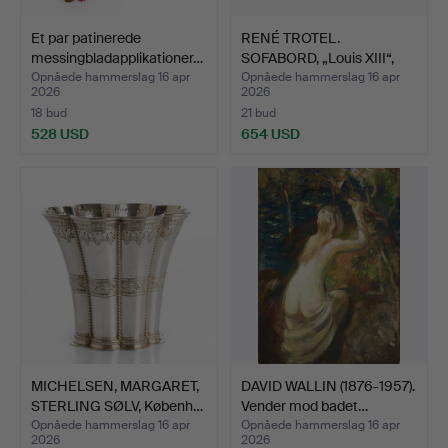
Et par patinerede
RENÉ TROTEL.
messingbladapplikationer…
SOFABORD, „Louis XIII“,
frans…
Opnåede hammerslag 16 apr
Opnåede hammerslag 16 apr
2026
2026
18 bud
21 bud
528 USD
654 USD
MICHELSEN, MARGARET,
DAVID WALLIN (1876-1957).
STERLING SØLV, Københ…
Vender mod badet…
Opnåede hammerslag 16 apr
Opnåede hammerslag 16 apr
2026
2026