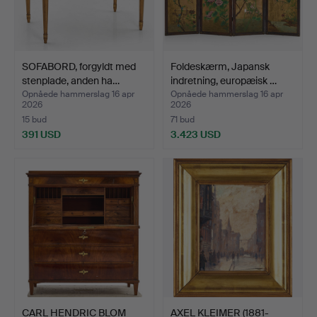
SOFABORD, forgyldt med
Foldeskærm, Japansk
stenplade, anden ha…
indretning, europæisk …
Opnåede hammerslag 16 apr
Opnåede hammerslag 16 apr
2026
2026
15 bud
71 bud
391 USD
3.423 USD
CARL HENDRIC BLOM
AXEL KLEIMER (1881-