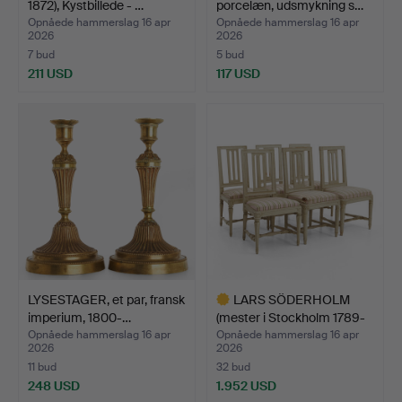
1872), Kystbillede - …
porcelæn, udsmykning s…
Opnåede hammerslag 16 apr
Opnåede hammerslag 16 apr
2026
2026
7 bud
5 bud
211 USD
117 USD
LYSESTAGER, et par, fransk
LARS SÖDERHOLM
imperium, 1800-…
(mester i Stockholm 1789-
17…
Opnåede hammerslag 16 apr
Opnåede hammerslag 16 apr
2026
2026
11 bud
32 bud
248 USD
1.952 USD