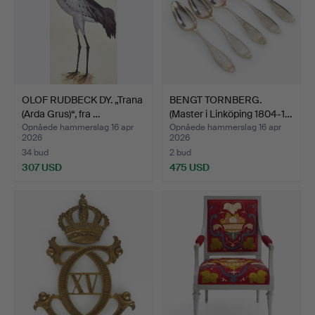
OLOF RUDBECK DY. „Trana
BENGT TORNBERG.
(Arda Grus)“, fra …
(Master i Linköping 1804-1…
Opnåede hammerslag 16 apr
Opnåede hammerslag 16 apr
2026
2026
34 bud
2 bud
307 USD
475 USD