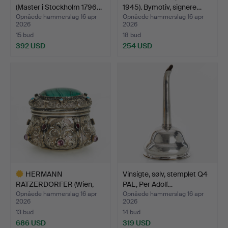
(Master i Stockholm 1796…
1945). Bymotiv, signere…
Opnåede hammerslag 16 apr
Opnåede hammerslag 16 apr
2026
2026
15 bud
18 bud
392 USD
254 USD
HERMANN
Vinsigte, sølv, stemplet Q4
RATZERDORFER (Wien,
PAL, Per Adolf…
aktiv 1843-188…
Opnåede hammerslag 16 apr
Opnåede hammerslag 16 apr
2026
2026
13 bud
14 bud
686 USD
319 USD