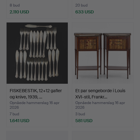
8 bud
20 bud
2.110 USD
633 USD
FISKEBESTIK, 12+12 gafler
Et par sengeborde i Louis
og knive, 1939, …
XVI-stil, Frankr…
Opnåede hammerslag 16 apr
Opnåede hammerslag 16 apr
2026
2026
7 bud
3 bud
1.641 USD
581 USD