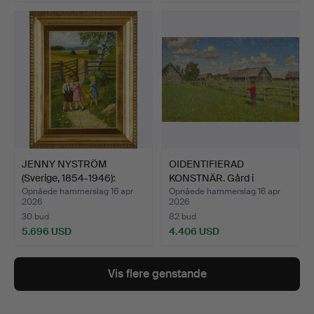
Udvalgt
genstand
JENNY NYSTRÖM
OIDENTIFIERAD
(Sverige, 1854-1946):
KONSTNÄR. Gård i
Sommer…
sommerlands…
Opnåede hammerslag 16 apr
Opnåede hammerslag 16 apr
2026
2026
30 bud
82 bud
5.696 USD
4.406 USD
Vis flere genstande