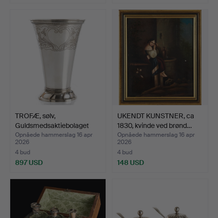
TROFÆ, sølv,
UKENDT KUNSTNER, ca
Guldsmedsaktiebolaget
1830, kvinde ved brønd…
(GAB), …
Opnåede hammerslag 16 apr
Opnåede hammerslag 16 apr
2026
2026
4 bud
4 bud
897 USD
148 USD