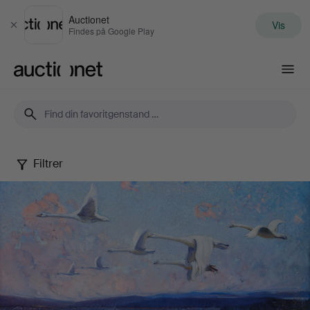
Auctionet
Vis
Luk
Findes på Google Play
Auctionet.com
Filtrer
Art
&
Antiques
XV