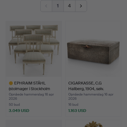
a Japonesque folding screen, a ladle holder, a cameo
1
4
brooch, an English stilton spoon, Iwan Constantin
Johansson's stretching swans against a pale blue-pink
sky, a pair of substantial caryatids and much more
besides.
Welcome!
EPHRAIM STÅHL
CIGARKASSE, C.G
(stolmager i Stockholm
Hallberg, 1904, sølv.
1794-…
Opnåede hammerslag 16 apr
Opnåede hammerslag 16 apr
2026
2026
50 bud
16 bud
3.049 USD
1.163 USD
Udvalgt
genstand