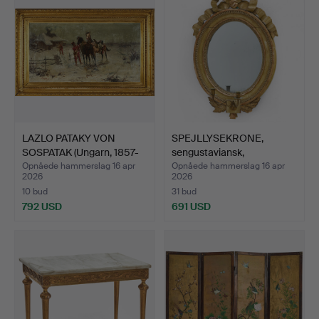
LAZLO PATAKY VON
SPEJLLYSEKRONE,
SOSPATAK (Ungarn, 1857-
sengustaviansk,
19…
slutningen…
Opnåede hammerslag 16 apr
Opnåede hammerslag 16 apr
2026
2026
10 bud
31 bud
792 USD
691 USD