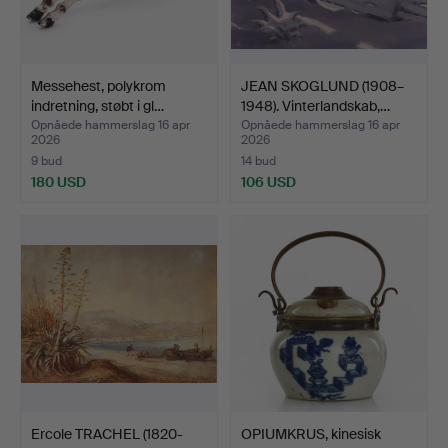
Messehest, polykrom
JEAN SKOGLUND (1908–
indretning, støbt i gl…
1948). Vinterlandskab,…
Opnåede hammerslag 16 apr
Opnåede hammerslag 16 apr
2026
2026
9 bud
14 bud
180 USD
106 USD
Ercole TRACHEL (1820-
OPIUMKRUS, kinesisk