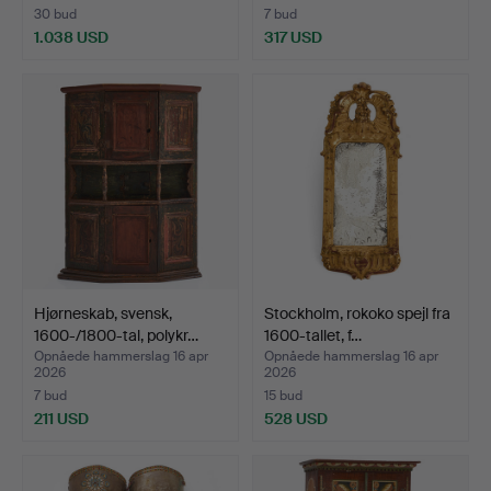
30 bud
7 bud
1.038 USD
317 USD
Hjørneskab, svensk,
Stockholm, rokoko spejl fra
1600-/1800-tal, polykr…
1600-tallet, f…
Opnåede hammerslag 16 apr
Opnåede hammerslag 16 apr
2026
2026
7 bud
15 bud
211 USD
528 USD