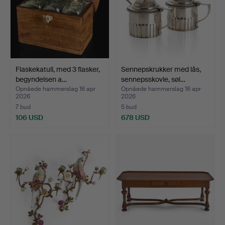
Flaskekatull, med 3 flasker,
Sennepskrukker med lås,
begyndelsen a…
sennepsskovle, søl…
Opnåede hammerslag 16 apr
Opnåede hammerslag 16 apr
2026
2026
7 bud
5 bud
106 USD
678 USD