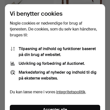
Vi benytter cookies
STILTON SPOON, sølv med
SPISEBORD,
Nogle cookies er nødvendige for brug af
knoglehåndtag. Lon…
sengustaviansk stil, første
tjenesten. De cookies, som du selv kan håndtere,
hal…
Opnåede hammerslag 16 apr
Opnåede hammerslag 16 apr
bruges til:
2026
2026
15 bud
14 bud
197 USD
633 USD
Tilpasning af indhold og funktioner baseret
på din brug af websitet.
Udvikling og forbedring af Auctionet.
Markedsføring af nyheder og indhold til dig
på eksterne websites.
Du kan læse mere i vores
integritetspolitik
.
Gulvstaffeli af smedejern,
Bordservice, 62 dele,
Accepter alle