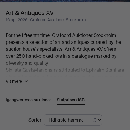
Art & Antiques XV
16 apr 2026
· Crafoord Auktioner Stockholm
For the fifteenth time, Crafoord Auktioner Stockholm
presents a selection of art and antiques curated by the
auction house's specialists. Art & Antiques XV offers
over 250 hand-picked lots in a catalogue marked by
diversity and quality.
Six late Gustavian chairs attributed to Ephraim Ståhl are
placed beneath an Empire chandelier. A silver necklace
Vis mere
made by Anders Arvidsson Castman in Eksjö in 1793
shares display space with a football signed by Real
Madrid's starting eleven from 1966. And on the
Igangværende auktioner
Slutpriser
(187)
bookshelf stands a copy of C L Grubb's substantial
collection of proverbs from the second half of the 17th
Slutpriser
century. Add to this a wealth of beautiful objects,
Sorter
including a mahogany chiffonier by Carl Hendric Blom,