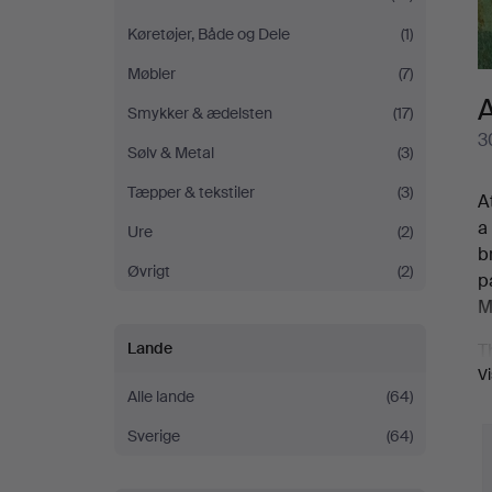
Køretøjer, Både og Dele
(1)
Møbler
(7)
A
Smykker & ædelsten
(17)
3
Sølv & Metal
(3)
Tæpper & tekstiler
(3)
A
a
Ure
(2)
b
Øvrigt
(2)
p
M
Lande
T
V
W
Alle lande
(64)
Sverige
(64)
V