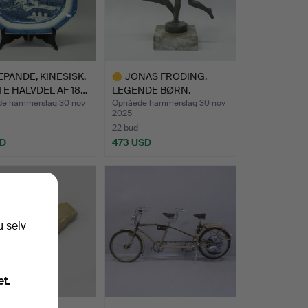
PANDE, KINESISK,
JONAS FRÖDING.
E HALVDEL AF 18…
LEGENDE BØRN.
e hammerslag 30 nov
Opnåede hammerslag 30 nov
2025
22 bud
SD
473 USD
Udvalgt
genstand
u selv
et.