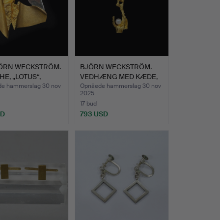
ÖRN WECKSTRÖM.
BJÖRN WECKSTRÖM.
E, „LOTUS“,
VEDHÆNG MED KÆDE,
NIA.
„VED KI…
e hammerslag 30 nov
Opnåede hammerslag 30 nov
2025
17 bud
SD
793 USD
nd