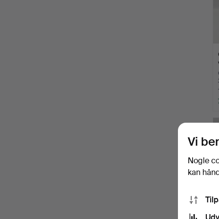
Vi be
Nogle co
kan håndt
Til
Udv