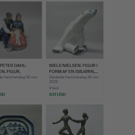
Udvalgt
genstand
PETER DAHL-
NIELS NIELSEN. FIGUR I
N. FIGUR,
FORM AF EN ISBJØRN,…
I“.
e hammerslag 30 nov
Opnåede hammerslag 30 nov
2025
9 bud
USD
631 USD