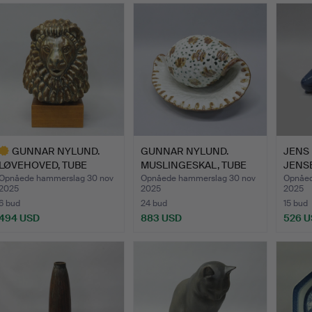
GUNNAR NYLUND.
GUNNAR NYLUND.
JENS 
LØVEHOVED, TUBE
MUSLINGESKAL, TUBE
JENSE
STRAND.
BEACH.
„FRIER
Opnåede hammerslag 30 nov
Opnåede hammerslag 30 nov
Opnåed
2025
2025
2025
6 bud
24 bud
15 bud
494 USD
883 USD
526 
dvalgt
enstand