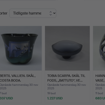
lutpriser
orter
BERTIL VALLIEN. SKÅL,
TOBIA SCARPA. SKÅL TIL
HANN
COSTA BODA.
FODS, „BATTUTO“, VE…
VASE,
FRA …
Opnåede hammerslag 30 nov
Opnåede hammerslag 30 nov
Opnåed
2025
2025
2025
7 bud
19 bud
11 bud
337 USD
1.227 USD
683 