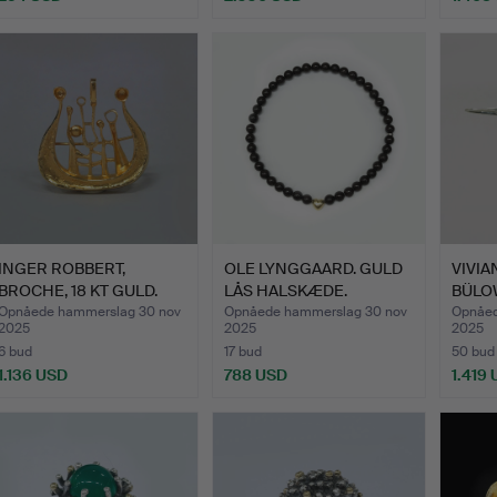
INGER ROBBERT,
OLE LYNGGAARD. GULD
VIVI
BROCHE, 18 KT GULD.
LÅS HALSKÆDE.
BÜLO
MED 
Opnåede hammerslag 30 nov
Opnåede hammerslag 30 nov
Opnåed
2025
2025
2025
6 bud
17 bud
50 bud
1.136 USD
788 USD
1.419