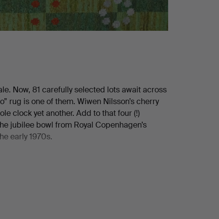
le. Now, 81 carefully selected lots await across
o” rug is one of them. Wiwen Nilsson’s cherry
le clock yet another. Add to that four (!)
, the jubilee bowl from Royal Copenhagen’s
he early 1970s.
 the rest for yourself!