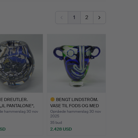
1
2
E DREUTLER.
BENGT LINDSTRÖM.
 „IL PANTALONE“,
VASE TIL FODS OG MED
BØJL…
e hammerslag 30 nov
Opnåede hammerslag 30 nov
2025
35 bud
USD
2.428 USD