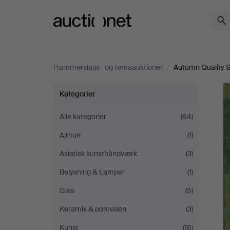
Auctionet.com
Hammerslags- og temaauktioner
/
Autumn Quality S
Autumn
Kategorier
Quality
Alle kategorier
(64)
Almue
(1)
Sale
Asiatisk kunsthåndværk
(3)
Belysning & Lamper
(1)
Glas
(5)
Keramik & porcelæn
(3)
Kunst
(16)