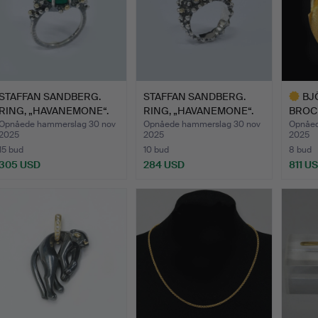
STAFFAN SANDBERG.
STAFFAN SANDBERG.
BJ
RING, „HAVANEMONE“.
RING, „HAVANEMONE“.
BROCH
LAPPO
Opnåede hammerslag 30 nov
Opnåede hammerslag 30 nov
Opnåed
2025
2025
2025
15 bud
10 bud
8 bud
305 USD
284 USD
811 U
Udvalgt
gensta