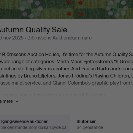
utumn Quality Sale
0 nov 2025
· Björnssons Auktionskammare
t Björnssons Auction House, it’s time for the Autumn Quality Sa
 wide range of categories. Märta Måås Fjetterström’s “Il Grecc
ranch in sterling silver is another. And Paulus Hartmann’s conso
aintings by Bruno Liljefors, Jonas Fröding’s Playing Children
usselmalet service, and Gianni Colombo’s graphic play from t
here you have a few of the catalogue’s little treats.
is mere
e warmly welcome you to Björnssons Auction House to discover
iewing 24-28/11 1-5 pm.
Igangværende auktioner
Slutpriser
Se genstande, som du kan byde på
64 genstande