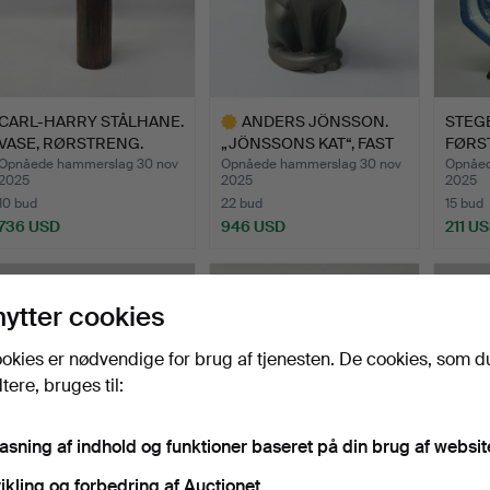
CARL-HARRY STÅLHANE.
ANDERS JÖNSSON.
STEGE
VASE, RØRSTRENG.
„JÖNSSONS KAT“, FAST
FØRST
SVENS…
Opnåede hammerslag 30 nov
Opnåede hammerslag 30 nov
Opnåed
2025
2025
2025
10 bud
22 bud
15 bud
736 USD
946 USD
211 U
Udvalgt
genstand
nytter cookies
okies er nødvendige for brug af tjenesten. De cookies, som d
ere, bruges til:
pasning af indhold og funktioner baseret på din brug af websit
ikling og forbedring af Auctionet.