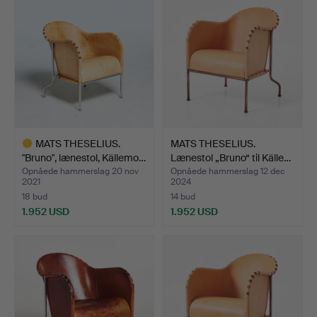
genstand
MATS THESELIUS.
MATS THESELIUS.
"Bruno", lænestol, Källemo…
Lænestol „Bruno“ til Källe…
Opnåede hammerslag 20 nov
Opnåede hammerslag 12 dec
2021
2024
18 bud
14 bud
1.952 USD
1.952 USD
Udvalgt
genstand