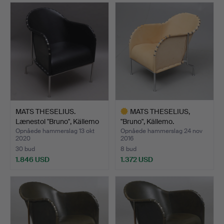
genstand
MATS THESELIUS.
MATS THESELIUS,
Lænestol "Bruno", Källemo
"Bruno", Källemo.
…
Opnåede hammerslag 13 okt
Opnåede hammerslag 24 nov
2020
2016
30 bud
8 bud
1.846 USD
1.372 USD
Udvalgt
genstand