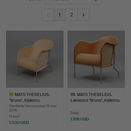
1
2
MATS THESELIUS.
111
.
MATS THESELIUS.
"Bruno", Källemo.
Lænestol "Bruno", Källemo.
Opnåede hammerslag 14 mar
2018
Solgt
14 bud
1.108 USD
1.530 USD
Udvalgt