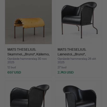
MATS THESELIUS.
MATS THESELIUS.
Skammel, „Bruno“, Källemo,
Lænestol, „Bruno“,
…
Källemo…
Opnåede hammerslag 30 nov
Opnåede hammerslag 26 okt
2025
2025
12 bud
27 bud
697 USD
2.743 USD