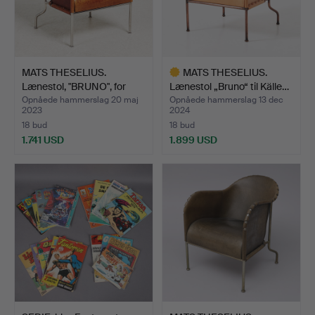
MATS THESELIUS.
MATS THESELIUS.
Lænestol, "BRUNO", for
Lænestol „Bruno“ til Källe…
Käl…
Opnåede hammerslag 20 maj
Opnåede hammerslag 13 dec
2023
2024
18 bud
18 bud
1.741 USD
1.899 USD
Udvalgt
genstand