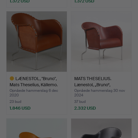
1.372 USD
1.372 USD
LÆNESTOL, "Bruno",
MATS THESELIUS.
Mats Theselius, Källemo.
Lænestol, „Bruno“,
designe…
Opnåede hammerslag 6 dec
Opnåede hammerslag 30 nov
2020
2024
23 bud
37 bud
1.846 USD
2.332 USD
Udvalgt
genstand