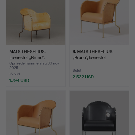
MATS THESELIUS.
9
.
MATS THESELIUS.
Lænestol, „Bruno“,
„Bruno“, lænestol,
Källemo…
Källemo…
Opnåede hammerslag 30 nov
2025
Solgt
15 bud
2.532 USD
1.794 USD