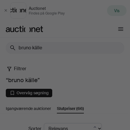
Auctionet
Vis
Luk
Findes på Google Play
Auctionet.com
Filtrer
“bruno
“bruno källe”
källe”
Overvåg søgning
Igangværende auktioner
Slutpriser
(66)
Slutpriser
Sorter