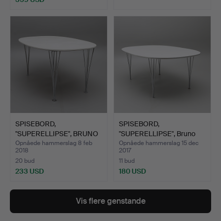
SPISEBORD,
SPISEBORD,
"SUPERELLIPSE", BRUNO
"SUPERELLIPSE", Bruno
MATHSON&P…
Mathson&P…
Opnåede hammerslag 8 feb
Opnåede hammerslag 15 dec
2018
2017
20 bud
11 bud
233 USD
180 USD
Vis flere genstande