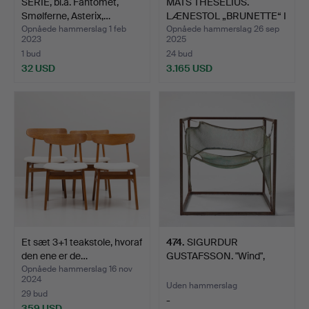
SERIE, bl.a. Fantomet,
MATS THESELIUS.
Smølferne, Asterix,…
LÆNESTOL „BRUNETTE“ I
ET U…
Opnåede hammerslag 1 feb
Opnåede hammerslag 26 sep
2023
2025
1 bud
24 bud
32 USD
3.165 USD
Et sæt 3+1 teakstole, hvoraf
474
.
SIGURDUR
den ene er de…
GUSTAFSSON. "Wind",
lænestol, Käl…
Opnåede hammerslag 16 nov
2024
Uden hammerslag
29 bud
-
359 USD