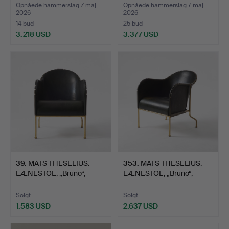
Källemo.
Källemo.
Opnåede hammerslag 7 maj
Opnåede hammerslag 7 maj
2026
2026
14 bud
25 bud
3.218 USD
3.377 USD
Udvalgt
genstand
39
.
MATS THESELIUS.
353
.
MATS THESELIUS.
LÆNESTOL, „Bruno“,
LÆNESTOL, „Bruno“,
Källemo.
Källemo.
Solgt
Solgt
1.583 USD
2.637 USD