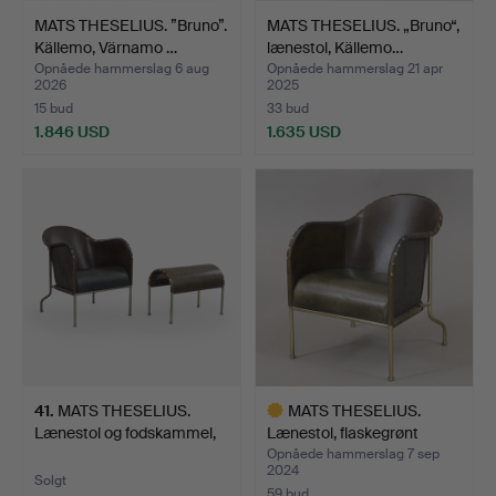
MATS THESELIUS. ”Bruno”.
MATS THESELIUS. „Bruno“,
Källemo, Värnamo …
lænestol, Källemo…
Opnåede hammerslag 6 aug
Opnåede hammerslag 21 apr
2026
2025
15 bud
33 bud
1.846 USD
1.635 USD
41
.
MATS THESELIUS.
MATS THESELIUS.
Lænestol og fodskammel,
Lænestol, flaskegrønt
"B…
læde…
Opnåede hammerslag 7 sep
2024
Solgt
59 bud