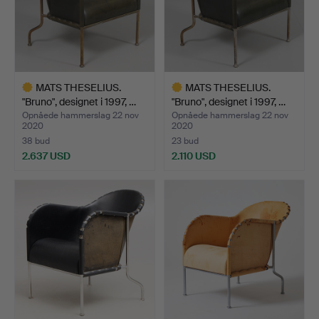
MATS THESELIUS.
MATS THESELIUS.
"Bruno", designet i 1997, …
"Bruno", designet i 1997, …
Opnåede hammerslag 22 nov
Opnåede hammerslag 22 nov
2020
2020
38 bud
23 bud
2.637 USD
2.110 USD
Udvalgt
Udvalgt
genstand
genstand