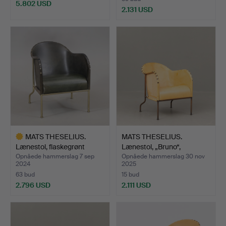
5.802 USD
2.131 USD
Udvalgt
genstand
MATS THESELIUS.
MATS THESELIUS.
Lænestol, flaskegrønt
Lænestol, „Bruno“,
læde…
Källemo…
Opnåede hammerslag 7 sep
Opnåede hammerslag 30 nov
2024
2025
63 bud
15 bud
2.796 USD
2.111 USD
Udvalgt
genstand