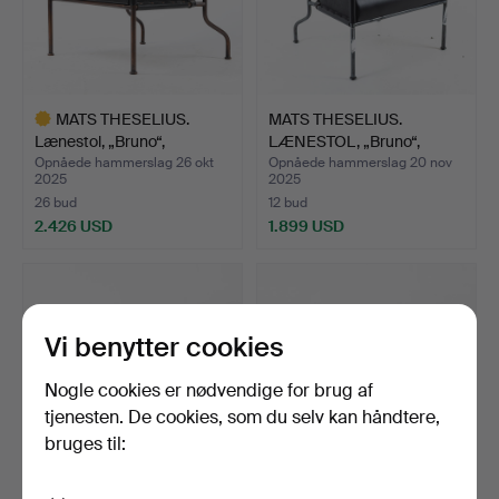
MATS THESELIUS.
MATS THESELIUS.
Lænestol, „Bruno“,
LÆNESTOL, „Bruno“,
Källemo…
Källemo…
Opnåede hammerslag 26 okt
Opnåede hammerslag 20 nov
2025
2025
26 bud
12 bud
2.426 USD
1.899 USD
Udvalgt
genstand
Vi benytter cookies
Nogle cookies er nødvendige for brug af
tjenesten. De cookies, som du selv kan håndtere,
bruges til: