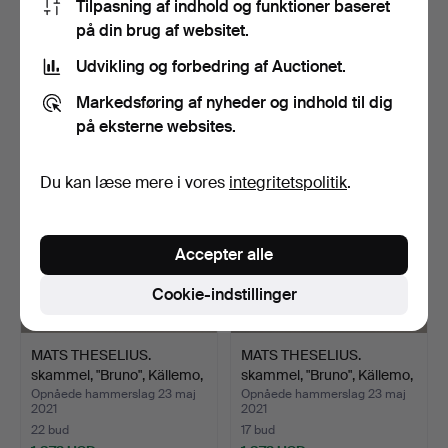
Tilpasning af indhold og funktioner baseret
MATS THESELIUS.
MATS THESELIUS.
Lænestol, "BRUNO", for
Lænestol, "BRUNO", for
på din brug af websitet.
Käl…
Käl…
Opnåede hammerslag 15 aug
Opnåede hammerslag 15 aug
2023
2023
Udvikling og forbedring af Auctionet.
21 bud
32 bud
Markedsføring af nyheder og indhold til dig
2.005 USD
2.057 USD
på eksterne websites.
Du kan læse mere i vores
integritetspolitik
.
Accepter alle
Cookie-indstillinger
MATS THESELIUS.
MATS THESELIUS.
skammel, "Bruno", Källemo,
skammel, "Bruno", Källemo,
…
…
Opnåede hammerslag 23 maj
Opnåede hammerslag 23 maj
2021
2021
22 bud
17 bud