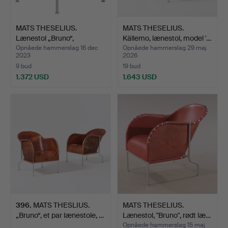
MATS THESELIUS.
MATS THESELIUS.
Lænestol „Bruno“,
Källemo, lænestol, model '…
designår…
Opnåede hammerslag 16 dec
Opnåede hammerslag 29 maj
2023
2026
9 bud
19 bud
1.372 USD
1.643 USD
396
.
MATS THESLIUS.
MATS THESELIUS.
„Bruno“, et par lænestole, …
Lænestol, "Bruno", rødt læ…
Opnåede hammerslag 15 maj