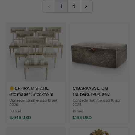
a Japonesque folding screen, a ladle holder, a cameo
1
4
brooch, an English stilton spoon, Iwan Constantin
Johansson's stretching swans against a pale blue-pink
sky, a pair of substantial caryatids and much more
besides.
Welcome!
EPHRAIM STÅHL
CIGARKASSE, C.G
(stolmager i Stockholm
Hallberg, 1904, sølv.
1794-…
Opnåede hammerslag 16 apr
Opnåede hammerslag 16 apr
2026
2026
50 bud
16 bud
3.049 USD
1.163 USD
Udvalgt
genstand