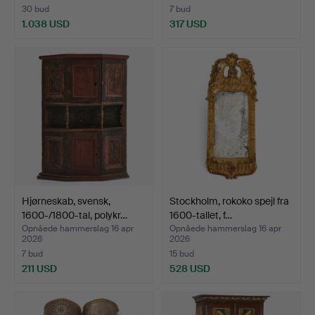
30 bud
7 bud
1.038 USD
317 USD
Hjørneskab, svensk,
Stockholm, rokoko spejl fra
1600-/1800-tal, polykr…
1600-tallet, f…
Opnåede hammerslag 16 apr
Opnåede hammerslag 16 apr
2026
2026
7 bud
15 bud
211 USD
528 USD