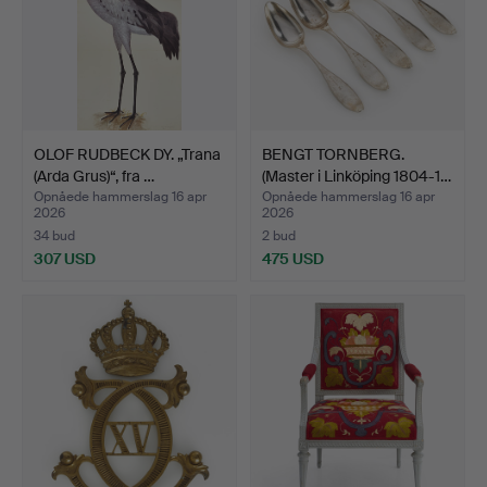
OLOF RUDBECK DY. „Trana
BENGT TORNBERG.
(Arda Grus)“, fra …
(Master i Linköping 1804-1…
Opnåede hammerslag 16 apr
Opnåede hammerslag 16 apr
2026
2026
34 bud
2 bud
307 USD
475 USD