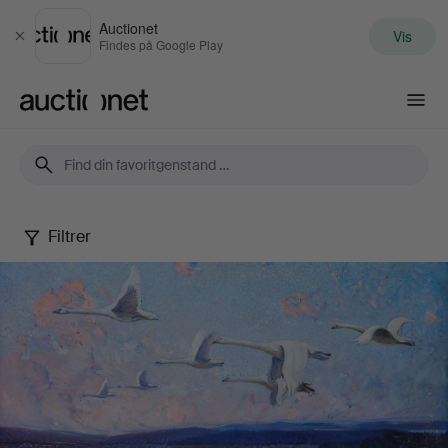
Auctionet
Vis
Luk
Findes på Google Play
Auctionet.com
Filtrer
Art
&
Antiques
XV