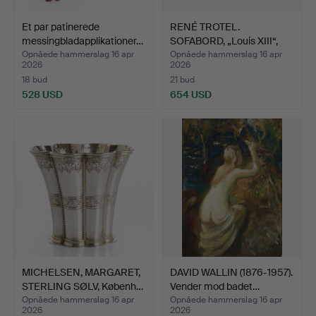
Et par patinerede
RENÉ TROTEL.
messingbladapplikationer…
SOFABORD, „Louis XIII“,
frans…
Opnåede hammerslag 16 apr
Opnåede hammerslag 16 apr
2026
2026
18 bud
21 bud
528 USD
654 USD
MICHELSEN, MARGARET,
DAVID WALLIN (1876-1957).
STERLING SØLV, Københ…
Vender mod badet…
Opnåede hammerslag 16 apr
Opnåede hammerslag 16 apr
2026
2026