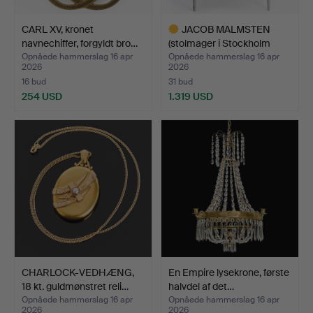
CARL XV, kronet
JACOB MALMSTEN
navnechiffer, forgyldt bro…
(stolmager i Stockholm
1780…
Opnåede hammerslag 16 apr
Opnåede hammerslag 16 apr
2026
2026
16 bud
31 bud
254 USD
1.319 USD
Udvalgt
genstand
CHARLOCK-VEDHÆNG,
En Empire lysekrone, første
18 kt. guldmønstret reli…
halvdel af det…
Opnåede hammerslag 16 apr
Opnåede hammerslag 16 apr
2026
2026