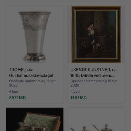
TROFÆ, sølv,
UKENDT KUNSTNER, ca
Guldsmedsaktiebolaget
1830, kvinde ved brønd…
(GAB), …
Opnåede hammerslag 16 apr
Opnåede hammerslag 16 apr
2026
2026
4 bud
4 bud
897 USD
148 USD