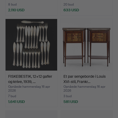
8 bud
20 bud
2.110 USD
633 USD
FISKEBESTIK, 12+12 gafler
Et par sengeborde i Louis
og knive, 1939, …
XVI-stil, Frankr…
Opnåede hammerslag 16 apr
Opnåede hammerslag 16 apr
2026
2026
7 bud
3 bud
1.641 USD
581 USD