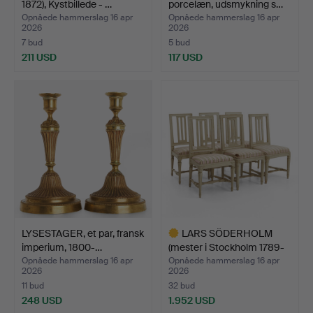
1872), Kystbillede - …
porcelæn, udsmykning s…
Opnåede hammerslag 16 apr
Opnåede hammerslag 16 apr
2026
2026
7 bud
5 bud
211 USD
117 USD
LYSESTAGER, et par, fransk
LARS SÖDERHOLM
imperium, 1800-…
(mester i Stockholm 1789-
17…
Opnåede hammerslag 16 apr
Opnåede hammerslag 16 apr
2026
2026
11 bud
32 bud
248 USD
1.952 USD