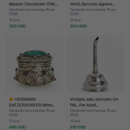
(Master i Stockholm 1796…
1945). Bymotiv, signere…
Opnåede hammerslag 16 apr
Opnåede hammerslag 16 apr
2026
2026
15 bud
18 bud
392 USD
254 USD
HERMANN
Vinsigte, sølv, stemplet Q4
RATZERDORFER (Wien,
PAL, Per Adolf…
aktiv 1843-188…
Opnåede hammerslag 16 apr
Opnåede hammerslag 16 apr
2026
2026
13 bud
14 bud
686 USD
319 USD