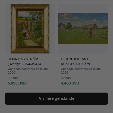
Udvalgt
genstand
JENNY NYSTRÖM
OIDENTIFIERAD
(Sverige, 1854-1946):
KONSTNÄR. Gård i
Sommer…
sommerlands…
Opnåede hammerslag 16 apr
Opnåede hammerslag 16 apr
2026
2026
30 bud
82 bud
5.696 USD
4.406 USD
Vis flere genstande