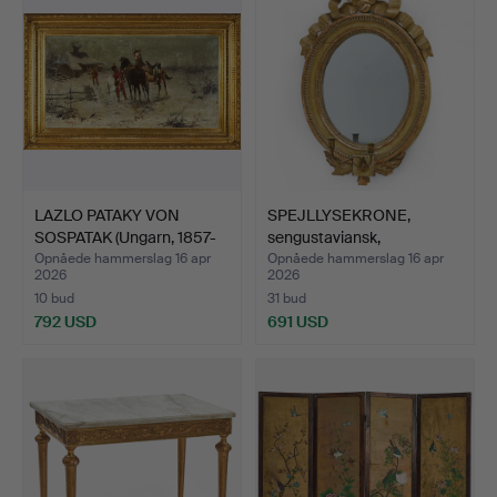
LAZLO PATAKY VON
SPEJLLYSEKRONE,
SOSPATAK (Ungarn, 1857-
sengustaviansk,
19…
slutningen…
Opnåede hammerslag 16 apr
Opnåede hammerslag 16 apr
2026
2026
10 bud
31 bud
792 USD
691 USD