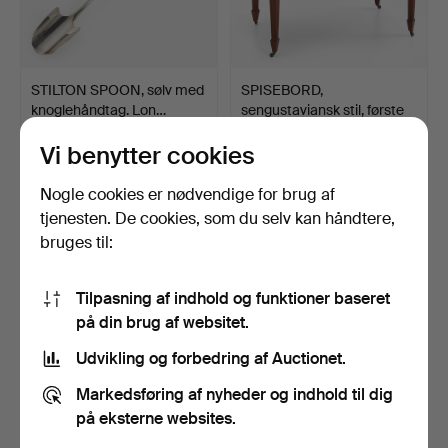
STILTON SPOON, sølv med
SPISEBORD,
knoglehåndtag. Lon…
sengustaviansk stil, første
hal…
Opnåede hammerslag 16 apr
Opnåede hammerslag 16 apr
2026
2026
Vi benytter cookies
15 bud
14 bud
197 USD
633 USD
Nogle cookies er nødvendige for brug af
tjenesten. De cookies, som du selv kan håndtere,
bruges til:
Tilpasning af indhold og funktioner baseret
på din brug af websitet.
Udvikling og forbedring af Auctionet.
Markedsføring af nyheder og indhold til dig
på eksterne websites.
Gulvstaffeli af smedejern,
Bordservice, 62 dele,