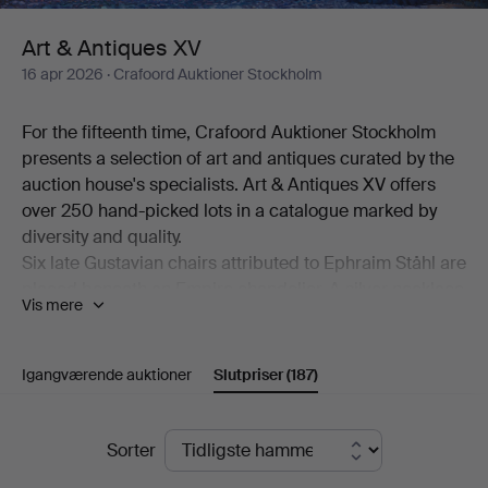
Art & Antiques XV
16 apr 2026
· Crafoord Auktioner Stockholm
For the fifteenth time, Crafoord Auktioner Stockholm
presents a selection of art and antiques curated by the
auction house's specialists. Art & Antiques XV offers
over 250 hand-picked lots in a catalogue marked by
diversity and quality.
Six late Gustavian chairs attributed to Ephraim Ståhl are
placed beneath an Empire chandelier. A silver necklace
Vis mere
made by Anders Arvidsson Castman in Eksjö in 1793
shares display space with a football signed by Real
Madrid's starting eleven from 1966. And on the
Igangværende auktioner
Slutpriser
(187)
bookshelf stands a copy of C L Grubb's substantial
collection of proverbs from the second half of the 17th
Slutpriser
century. Add to this a wealth of beautiful objects,
Sorter
including a mahogany chiffonier by Carl Hendric Blom,