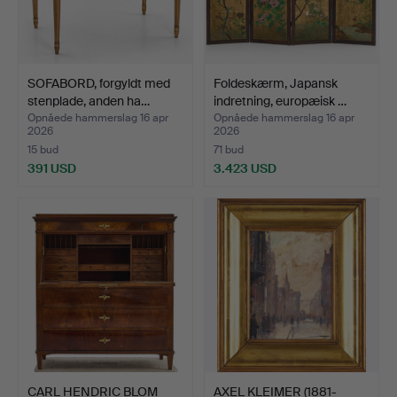
SOFABORD, forgyldt med
Foldeskærm, Japansk
stenplade, anden ha…
indretning, europæisk …
Opnåede hammerslag 16 apr
Opnåede hammerslag 16 apr
2026
2026
15 bud
71 bud
391 USD
3.423 USD
CARL HENDRIC BLOM
AXEL KLEIMER (1881-