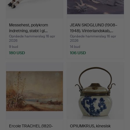
Messehest, polykrom
JEAN SKOGLUND (1908–
indretning, støbt i gl…
1948). Vinterlandskab,…
Opnåede hammerslag 16 apr
Opnåede hammerslag 16 apr
2026
2026
9 bud
14 bud
180 USD
106 USD
Ercole TRACHEL (1820-
OPIUMKRUS, kinesisk