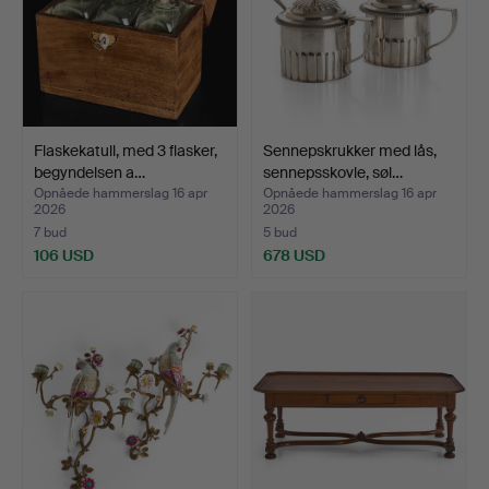
Flaskekatull, med 3 flasker,
Sennepskrukker med lås,
begyndelsen a…
sennepsskovle, søl…
Opnåede hammerslag 16 apr
Opnåede hammerslag 16 apr
2026
2026
7 bud
5 bud
106 USD
678 USD