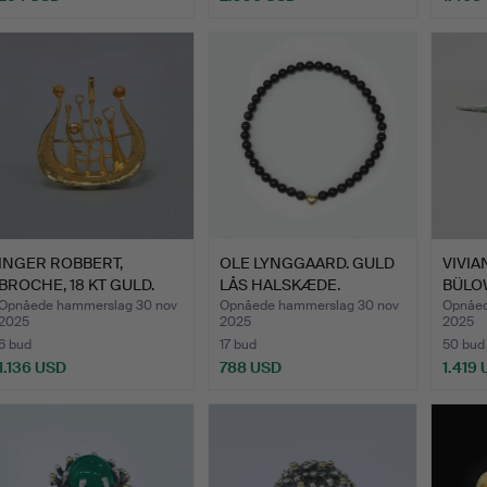
INGER ROBBERT,
OLE LYNGGAARD. GULD
VIVI
BROCHE, 18 KT GULD.
LÅS HALSKÆDE.
BÜLO
MED 
Opnåede hammerslag 30 nov
Opnåede hammerslag 30 nov
Opnåed
2025
2025
2025
6 bud
17 bud
50 bud
1.136 USD
788 USD
1.419