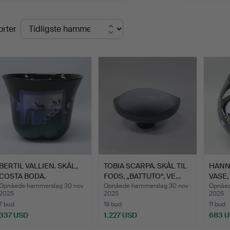
lutpriser
orter
BERTIL VALLIEN. SKÅL,
TOBIA SCARPA. SKÅL TIL
HANN
COSTA BODA.
FODS, „BATTUTO“, VE…
VASE,
FRA …
Opnåede hammerslag 30 nov
Opnåede hammerslag 30 nov
Opnåed
2025
2025
2025
7 bud
19 bud
11 bud
337 USD
1.227 USD
683 