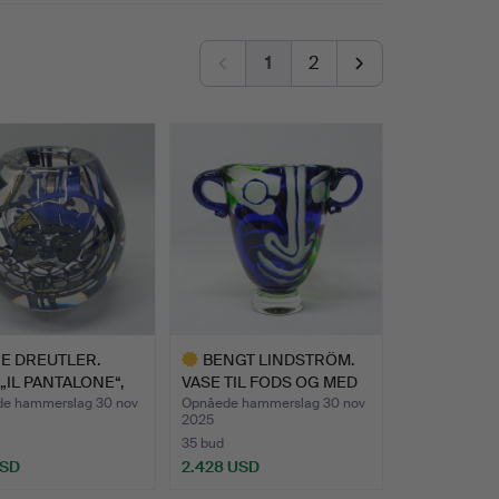
1
2
E DREUTLER.
BENGT LINDSTRÖM.
 „IL PANTALONE“,
VASE TIL FODS OG MED
BØJL…
e hammerslag 30 nov
Opnåede hammerslag 30 nov
2025
35 bud
USD
2.428 USD