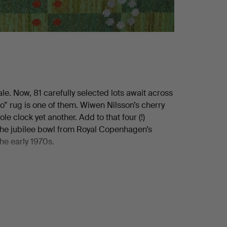
le. Now, 81 carefully selected lots await across
o” rug is one of them. Wiwen Nilsson’s cherry
le clock yet another. Add to that four (!)
, the jubilee bowl from Royal Copenhagen’s
he early 1970s.
 the rest for yourself!