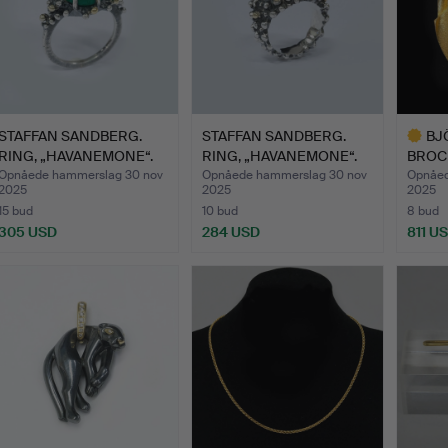
STAFFAN SANDBERG.
STAFFAN SANDBERG.
BJ
RING, „HAVANEMONE“.
RING, „HAVANEMONE“.
BROCH
LAPPO
Opnåede hammerslag 30 nov
Opnåede hammerslag 30 nov
Opnåed
2025
2025
2025
15 bud
10 bud
8 bud
305 USD
284 USD
811 U
Udvalgt
gensta