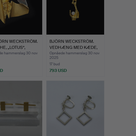
ÖRN WECKSTRÖM.
BJÖRN WECKSTRÖM.
E, „LOTUS“,
VEDHÆNG MED KÆDE,
NIA.
„VED KI…
e hammerslag 30 nov
Opnåede hammerslag 30 nov
2025
17 bud
SD
793 USD
nd