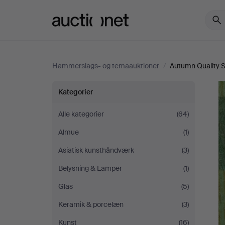
Auctionet.com
Hammerslags- og temaauktioner
/
Autumn Quality S
Autumn
Kategorier
Quality
Alle kategorier
(64)
Almue
(1)
Sale
Asiatisk kunsthåndværk
(3)
Belysning & Lamper
(1)
Glas
(5)
Keramik & porcelæn
(3)
Kunst
(16)