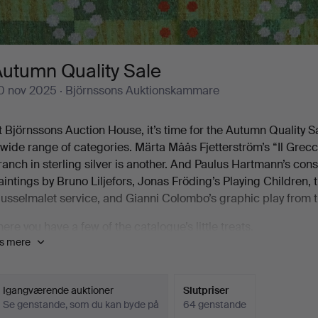
utumn Quality Sale
0 nov 2025
· Björnssons Auktionskammare
t Björnssons Auction House, it’s time for the Autumn Quality Sa
 wide range of categories. Märta Måås Fjetterström’s “Il Grecc
ranch in sterling silver is another. And Paulus Hartmann’s conso
aintings by Bruno Liljefors, Jonas Fröding’s Playing Children
usselmalet service, and Gianni Colombo’s graphic play from t
here you have a few of the catalogue’s little treats.
is mere
e warmly welcome you to Björnssons Auction House to discover
iewing 24-28/11 1-5 pm.
Igangværende auktioner
Slutpriser
Se genstande, som du kan byde på
64 genstande