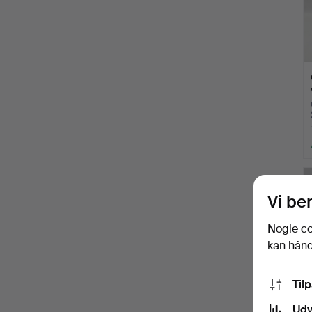
Vi be
Nogle co
kan håndt
Til
Udv