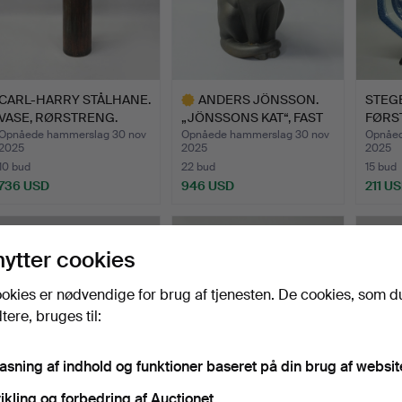
CARL-HARRY STÅLHANE.
ANDERS JÖNSSON.
STEGE
VASE, RØRSTRENG.
„JÖNSSONS KAT“, FAST
FØRST
SVENS…
Opnåede hammerslag 30 nov
Opnåede hammerslag 30 nov
Opnåed
2025
2025
2025
10 bud
22 bud
15 bud
736 USD
946 USD
211 U
Udvalgt
genstand
nytter cookies
okies er nødvendige for brug af tjenesten. De cookies, som d
ere, bruges til:
pasning af indhold og funktioner baseret på din brug af websit
ikling og forbedring af Auctionet.