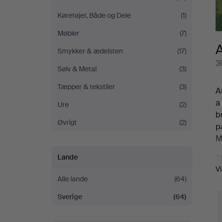
Køretøjer, Både og Dele
(1)
Møbler
(7)
A
Smykker & ædelsten
(17)
3
Sølv & Metal
(3)
Tæpper & tekstiler
(3)
A
a
Ure
(2)
b
Øvrigt
(2)
p
M
Lande
T
V
W
Alle lande
(64)
Sverige
(64)
V