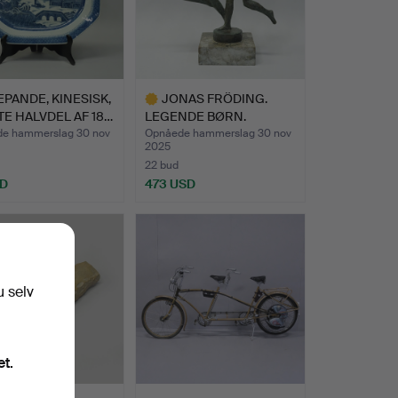
PANDE, KINESISK,
JONAS FRÖDING.
E HALVDEL AF 18…
LEGENDE BØRN.
e hammerslag 30 nov
Opnåede hammerslag 30 nov
2025
22 bud
SD
473 USD
Udvalgt
genstand
u selv
et.