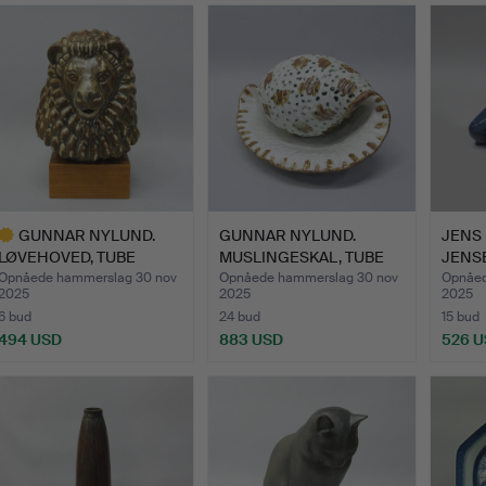
GUNNAR NYLUND.
GUNNAR NYLUND.
JENS 
LØVEHOVED, TUBE
MUSLINGESKAL, TUBE
JENSE
STRAND.
BEACH.
„FRIER
Opnåede hammerslag 30 nov
Opnåede hammerslag 30 nov
Opnåed
2025
2025
2025
6 bud
24 bud
15 bud
494 USD
883 USD
526 
dvalgt
enstand