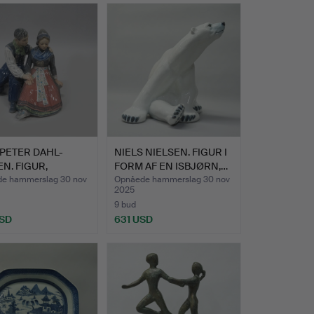
Udvalgt
genstand
PETER DAHL-
NIELS NIELSEN. FIGUR I
N. FIGUR,
FORM AF EN ISBJØRN,…
I“.
e hammerslag 30 nov
Opnåede hammerslag 30 nov
2025
9 bud
USD
631 USD