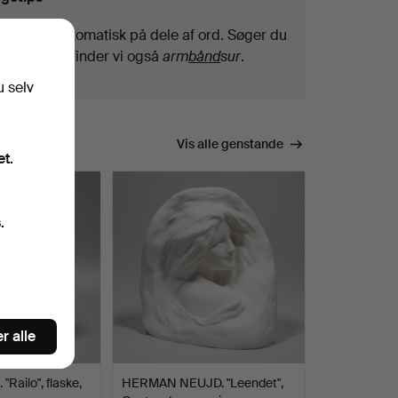
Vi søger automatisk på dele af ord. Søger du
efter
bånd
, finder vi også
arm
bånd
sur
.
u selv
Vis alle genstande
et.
.
r alle
Railo", flaske,
HERMAN NEUJD. "Leendet",