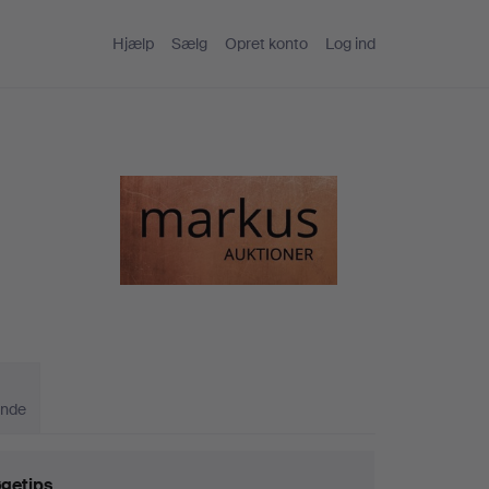
Hjælp
Sælg
Opret konto
Log ind
ande
getips