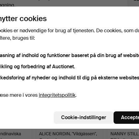
uktioner
øgning.
nytter cookies
lik på
“Overvåg søgning”
herover for at få besked
i e-mail, så snart vi får den.
okies er nødvendige for brug af tjenesten. De cookies, som d
ere, bruges til:
iv, der matcher din søgning
pasning af indhold og funktioner baseret på din brug af websit
ikling og forbedring af Auctionet.
kedsføring af nyheder og indhold til dig på eksterne websites
æse mere i vores
integritetspolitik
.
Cookie-indstillinger
Accepte
ndinaviska
ALICE NORDIN. "Vildgässen",
NANNY STILL. "