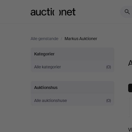
Auctionet.com
Alle genstande
/
Markus Auktioner
Alle
Kategorier
A
genstande
Alle kategorier
(0)
hos
Auktionshus
Markus
Alle auktionshuse
(0)
Auktioner
V