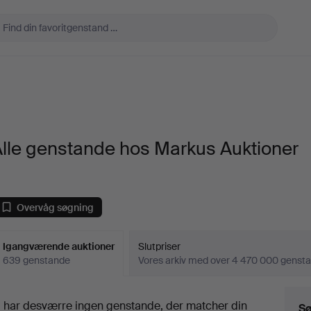
lle genstande hos Markus Auktioner
Overvåg søgning
Igangværende auktioner
Slutpriser
639 genstande
Vores arkiv med over 4 470 000 genst
Igangværende
i har desværre ingen genstande, der matcher din
Sø