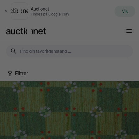
Auctionet
Vis
Luk
Findes på Google Play
Auctionet.com
Filtrer
Autumn
Quality
Sale