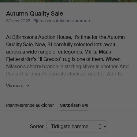
Autumn Quality Sale
30 nov 2025
· Björnssons Auktionskammare
At Björnssons Auction House, it’s time for the Autumn
Quality Sale. Now, 81 carefully selected lots await
across a wide range of categories. Märta Måås
Fjetterström’s “Il Grecco” rug is one of them. Wiwen
Nilsson’s cherry branch in sterling silver is another. And
Paulus Hartmann’s console clock yet another. Add to
that four (!) paintings by Bruno Liljefors, Jonas Fröding’s
Vis mere
Playing Children, the jubilee bowl from Royal
Copenhagen’s Musselmalet service, and Gianni
Colombo’s graphic play from the early 1970s.
Igangværende auktioner
Slutpriser
(64)
There you have a few of the catalogue’s little treats.
Slutpriser
Sorter
We warmly welcome you to Björnssons Auction House
to discover the rest for yourself!