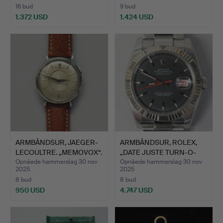
16 bud
9 bud
1.372 USD
1.424 USD
Udvalgt
Udvalgt
genstand
genstand
ARMBÅNDSUR, JAEGER-
ARMBÅNDSUR, ROLEX,
LECOULTRE. „MEMOVOX“.
„DATE JUSTE TURN-O-
GRAP…
Opnåede hammerslag 30 nov
Opnåede hammerslag 30 nov
2025
2025
8 bud
8 bud
950 USD
4.747 USD