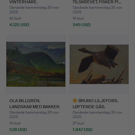
VINTERHARE.
TILSKREVET, FISKER PI…
Opnåede hammerslag 30 nov
Opnåede hammerslag 30 nov
2025
2025
42 bud
10 bud
4.125 USD
349 USD
Udvalgt
genstand
OLA BILLGREN.
BRUNO LILJEFORS.
LANDSKAB MED BAKKER.
LØFTENDE GÅS.
Opnåede hammerslag 30 nov
Opnåede hammerslag 30 nov
2025
2025
10 bud
27 bud
528 USD
1.847 USD