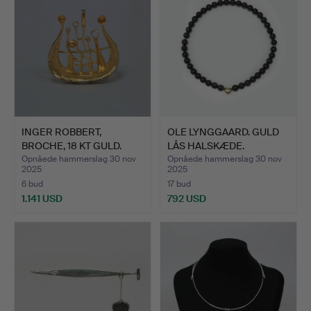
INGER ROBBERT,
OLE LYNGGAARD. GULD
BROCHE, 18 KT GULD.
LÅS HALSKÆDE.
Opnåede hammerslag 30 nov
Opnåede hammerslag 30 nov
2025
2025
6 bud
17 bud
1.141 USD
792 USD