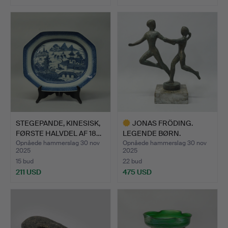
Udvalgt
genstand
STEGEPANDE, KINESISK,
JONAS FRÖDING.
FØRSTE HALVDEL AF 18…
LEGENDE BØRN.
Opnåede hammerslag 30 nov
Opnåede hammerslag 30 nov
2025
2025
15 bud
22 bud
211 USD
475 USD
Udvalgt
genstand