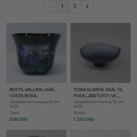
1
2
Viewing 24-28/11 1-5 pm.
BERTIL VALLIEN. SKÅL,
TOBIA SCARPA. SKÅL TIL
COSTA BODA.
FODS, „BATTUTO“, VE…
Opnåede hammerslag 30 nov
Opnåede hammerslag 30 nov
2025
2025
7 bud
19 bud
338 USD
1.232 USD