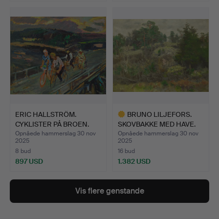
Udvalgt
genstand
ERIC HALLSTRÖM.
BRUNO LILJEFORS.
CYKLISTER PÅ BROEN.
SKOVBAKKE MED HAVE.
Opnåede hammerslag 30 nov
Opnåede hammerslag 30 nov
2025
2025
8 bud
16 bud
897 USD
1.382 USD
Udvalgt
genstand
Vis flere genstande