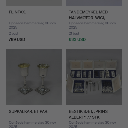
FLINTAX.
TANDEMCYKEL MED
HALVMOTOR, WICI,
1950'ERNE.
Opnåede hammerslag 30 nov
Opnåede hammerslag 30 nov
2025
2025
2 bud
21 bud
789 USD
633 USD
SUPKALKAR, ET PAR.
BESTIK SÆT, „PRINS
ALBERT“, 77 STK.
Opnåede hammerslag 30 nov
Opnåede hammerslag 30 nov
2025
2025