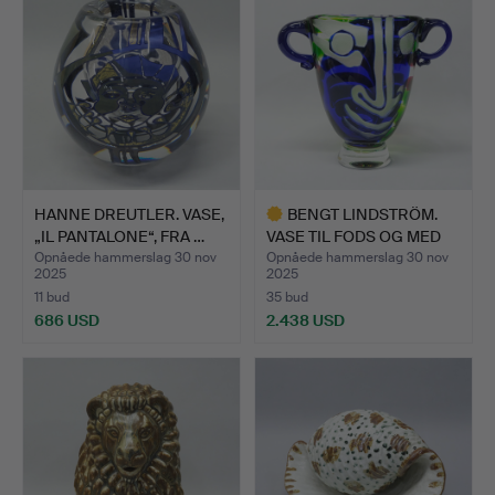
HANNE DREUTLER. VASE,
BENGT LINDSTRÖM.
„IL PANTALONE“, FRA …
VASE TIL FODS OG MED
BØJL…
Opnåede hammerslag 30 nov
Opnåede hammerslag 30 nov
2025
2025
11 bud
35 bud
686 USD
2.438 USD
Udvalgt
genstand