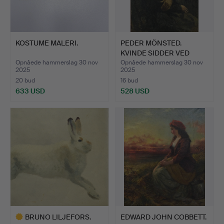
KOSTUME MALERI.
PEDER MÖNSTED.
KVINDE SIDDER VED
VINDUET.
Opnåede hammerslag 30 nov
Opnåede hammerslag 30 nov
2025
2025
20 bud
16 bud
633 USD
528 USD
BRUNO LILJEFORS.
EDWARD JOHN COBBETT.