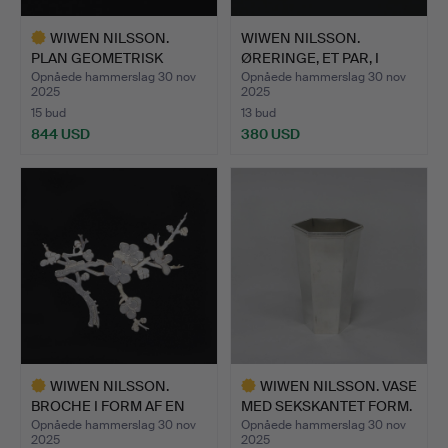
WIWEN NILSSON.
WIWEN NILSSON.
PLAN GEOMETRISK
ØRERINGE, ET PAR, I
BROCHE.
FORM AF…
Opnåede hammerslag 30 nov
Opnåede hammerslag 30 nov
2025
2025
15 bud
13 bud
844 USD
380 USD
Udvalgt
genstand
WIWEN NILSSON.
WIWEN NILSSON. VASE
BROCHE I FORM AF EN
MED SEKSKANTET FORM.
KIRSEBÆ…
Opnåede hammerslag 30 nov
Opnåede hammerslag 30 nov
2025
2025