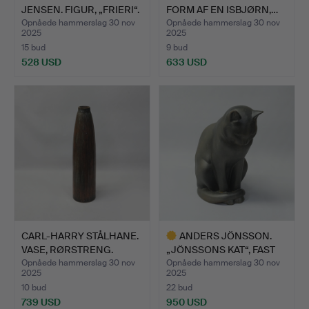
JENSEN. FIGUR, „FRIERI“.
FORM AF EN ISBJØRN,…
Opnåede hammerslag 30 nov
Opnåede hammerslag 30 nov
2025
2025
15 bud
9 bud
528 USD
633 USD
CARL-HARRY STÅLHANE.
ANDERS JÖNSSON.
VASE, RØRSTRENG.
„JÖNSSONS KAT“, FAST
SVENS…
Opnåede hammerslag 30 nov
Opnåede hammerslag 30 nov
2025
2025
10 bud
22 bud
739 USD
950 USD