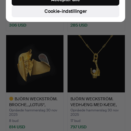
RING, „HAVANEMONE“.
RING, „HAVANEMONE“.
Opnåede hammerslag 30 nov
Opnåede hammerslag 30 nov
Cookie-indstillinger
2025
2025
15 bud
10 bud
306 USD
285 USD
BJÖRN WECKSTRÖM.
BJÖRN WECKSTRÖM.
BROCHE, „LOTUS“,
VEDHÆNG MED KÆDE,
LAPPONIA.
„VED KI…
Opnåede hammerslag 30 nov
Opnåede hammerslag 30 nov
2025
2025
8 bud
17 bud
814 USD
797 USD