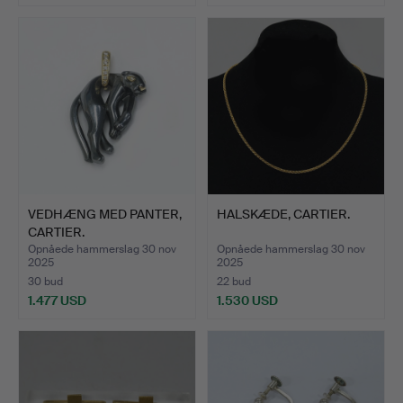
Udvalgt
genstand
VEDHÆNG MED PANTER,
HALSKÆDE, CARTIER.
CARTIER.
Opnåede hammerslag 30 nov
Opnåede hammerslag 30 nov
2025
2025
30 bud
22 bud
1.477 USD
1.530 USD