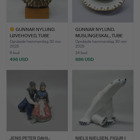
GUNNAR NYLUND.
GUNNAR NYLUND.
LØVEHOVED, TUBE
MUSLINGESKAL, TUBE
STRAND.
BEACH.
Opnåede hammerslag 30 nov
Opnåede hammerslag 30 nov
2025
2025
6 bud
24 bud
496 USD
886 USD
Udvalgt
genstand
JENS PETER DAHL-
NIELS NIELSEN. FIGUR I