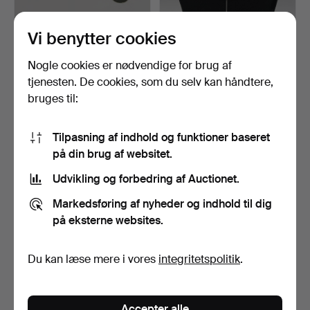
Vi benytter cookies
VIVIANNA TORUN
VIVIANNA TORUN
Nogle cookies er nødvendige for brug af
BÜLOW-HÜBE. BROCHE
BÜLOW-HÜBE.
tjenesten. De cookies, som du selv kan håndtere,
MED VEDH…
HALSKÆDE MED VE…
Opnåede hammerslag 30 nov
Opnåede hammerslag 30 nov
bruges til:
2025
2025
50 bud
6 bud
1.424 USD
1.009 USD
Tilpasning af indhold og funktioner baseret
på din brug af websitet.
Udvikling og forbedring af Auctionet.
Markedsføring af nyheder og indhold til dig
på eksterne websites.
Du kan læse mere i vores
integritetspolitik
.
STAFFAN SANDBERG.
STAFFAN SANDBERG.
Accepter alle