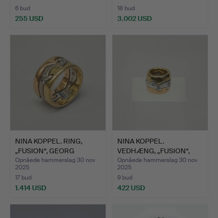
6 bud
18 bud
255 USD
3.002 USD
NINA KOPPEL. RING,
NINA KOPPEL.
„FUSION“, GEORG
VEDHÆNG, „FUSION“,
JENSEN.
GEORG JENS…
Opnåede hammerslag 30 nov
Opnåede hammerslag 30 nov
2025
2025
17 bud
9 bud
1.414 USD
422 USD