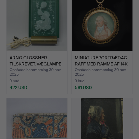
ARNO GLÖSSNER.
MINIATUREPORTRÆT/AG
TILSKREVET. VÆGLAMPE,
RAFF MED RAMME AF 14K
MODEL…
G…
Opnåede hammerslag 30 nov
Opnåede hammerslag 30 nov
2025
2025
9 bud
3 bud
422 USD
581 USD