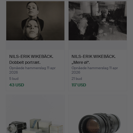
NILS-ERIK WIKEBÄCK.
NILS-ERIK WIKEBÄCK.
Dobbelt portræt.
„Mere øl“.
Opnåede hammerslag 11 apr
Opnåede hammerslag 11 apr
2026
2026
5 bud
21 bud
43 USD
117 USD