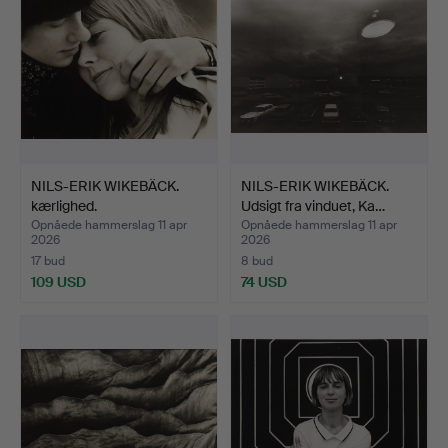
NILS-ERIK WIKEBÄCK.
NILS-ERIK WIKEBÄCK.
kærlighed.
Udsigt fra vinduet, Ka…
Opnåede hammerslag 11 apr
Opnåede hammerslag 11 apr
2026
2026
17 bud
8 bud
109 USD
74 USD