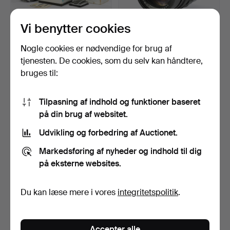
Vi benytter cookies
HASSELBLAD 500 C, med
LEICA Summicron 1:2/90
Nogle cookies er nødvendige for brug af
Planar 1:2.8 80 mm o…
mm, Leitz, Canada, …
tjenesten. De cookies, som du selv kan håndtere,
Opnåede hammerslag 11 apr
Opnåede hammerslag 11 apr
bruges til:
2026
2026
17 bud
16 bud
1.224 USD
327 USD
Tilpasning af indhold og funktioner baseret
på din brug af websitet.
Udvikling og forbedring af Auctionet.
Markedsføring af nyheder og indhold til dig
på eksterne websites.
Du kan læse mere i vores
integritetspolitik
.
NILS-ERIK WIKEBÄCK.
LEICA M3 Kamera med
Accepter alle