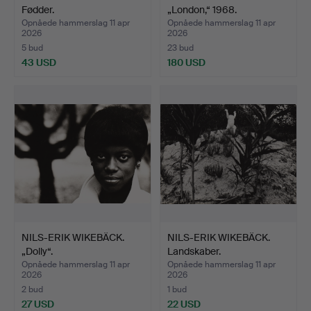
Fødder.
„London,“ 1968.
Opnåede hammerslag 11 apr
Opnåede hammerslag 11 apr
2026
2026
5 bud
23 bud
43 USD
180 USD
NILS-ERIK WIKEBÄCK.
NILS-ERIK WIKEBÄCK.
„Dolly“.
Landskaber.
Opnåede hammerslag 11 apr
Opnåede hammerslag 11 apr
2026
2026
2 bud
1 bud
27 USD
22 USD