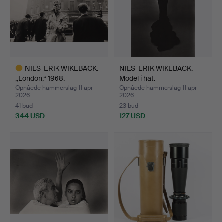
NILS-ERIK WIKEBÄCK.
NILS-ERIK WIKEBÄCK.
„London,“ 1968.
Model i hat.
Opnåede hammerslag 11 apr
Opnåede hammerslag 11 apr
2026
2026
41 bud
23 bud
344 USD
127 USD
Udvalgt
genstand