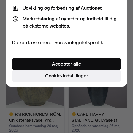
Udvikling og forbedring af Auctionet.
GUNNAR NYLUND. Høj
ANNETTE FROM (1931-
stentøjskande i grøn gl…
2016). Stor, dråbeforme…
Markedsføring af nyheder og indhold til dig
Opnåede hammerslag 26 maj
Opnåede hammerslag 26 maj
på eksterne websites.
2026
2026
7 bud
7 bud
412 USD
371 USD
Du kan læse mere i vores
integritetspolitik
.
Accepter alle
Cookie-indstillinger
PATRICK NORDSTRÖM.
CARL-HARRY
Unik stentøjsvase i grø…
STÅLHANE. Gulvvase af
glaseret …
Opnåede hammerslag 26 maj
Opnåede hammerslag 26 maj
2026
2026