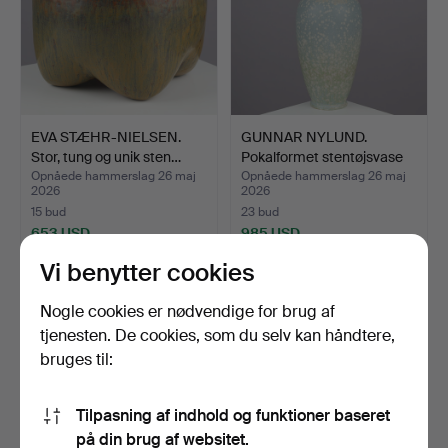
EVA STÆHR-NIELSEN.
GUNNAR NYLUND.
Stor, tung og unik sten…
Pokalformet stentøjsvase
gl…
Opnåede hammerslag 26 maj
Opnåede hammerslag 26 maj
2026
2026
15 bud
23 bud
653 USD
985 USD
Vi benytter cookies
Nogle cookies er nødvendige for brug af
tjenesten. De cookies, som du selv kan håndtere,
bruges til:
Tilpasning af indhold og funktioner baseret
på din brug af websitet.