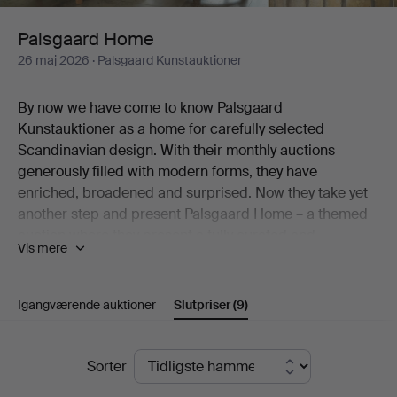
Palsgaard Home
26 maj 2026
· Palsgaard Kunstauktioner
By now we have come to know Palsgaard
Kunstauktioner as a home for carefully selected
Scandinavian design. With their monthly auctions
generously filled with modern forms, they have
enriched, broadened and surprised. Now they take yet
another step and present Palsgaard Home – a themed
auction where they present a fully curated and
Vis mere
decorated home created exclusively with items from the
auction.
Igangværende auktioner
Slutpriser
(9)
"We imagine a Palsgaard Home as a space styled in the
true Palsgaard spirit – filled with design classics, pieces
of undeniable quality and objects with character. A
Slutpriser
Sorter
home that feels collected rather than decorated."