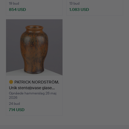
19 bud
13 bud
854 USD
1.083 USD
Udvalgt
Udvalgt
genstand
genstand
PATRICK NORDSTRÖM.
Unik stentøjsvase glase…
Opnåede hammerslag 26 maj
2026
24 bud
714 USD
Udvalgt
genstand