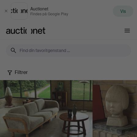
Auctionet
Vis
Luk
Findes på Google Play
Auctionet.com
Filtrer
Palsgaard
Home