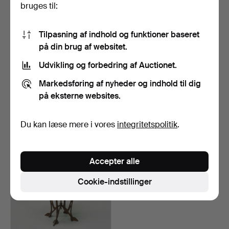
bruges til:
Tilpasning af indhold og funktioner baseret
på din brug af websitet.
Udvikling og forbedring af Auctionet.
HANNE DREUTLER. VASE,
BENGT LINDSTRÖM.
„IL PANTALONE“, FRA …
VASE TIL FODS OG MED
Markedsføring af nyheder og indhold til dig
BØJL…
Opnåede hammerslag 30 nov
Opnåede hammerslag 30 nov
på eksterne websites.
2025
2025
11 bud
35 bud
683 USD
2.428 USD
Du kan læse mere i vores
integritetspolitik
.
Udvalgt
genstand
Accepter alle
Cookie-indstillinger