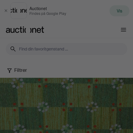
Auctionet
Vis
Luk
Findes på Google Play
Auctionet.com
Filtrer
Autumn
Quality
Sale