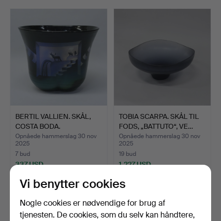
Viewing 24-28/11 1-5 pm.
BERTIL VALLIEN. SKÅL,
TOBIA SCARPA. SKÅL TIL
COSTA BODA.
FODS, „BATTUTO“, VE…
Opnåede hammerslag 30 nov
Opnåede hammerslag 30 nov
2025
2025
7 bud
19 bud
337 USD
1.227 USD
Vi benytter cookies
Nogle cookies er nødvendige for brug af
tjenesten. De cookies, som du selv kan håndtere,