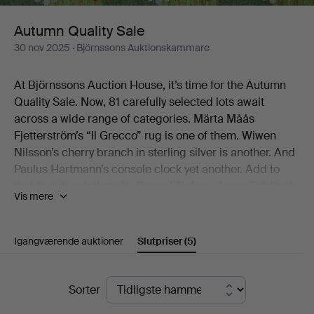
Autumn Quality Sale
30 nov 2025
· Björnssons Auktionskammare
At Björnssons Auction House, it’s time for the Autumn
Quality Sale. Now, 81 carefully selected lots await
across a wide range of categories. Märta Måås
Fjetterström’s “Il Grecco” rug is one of them. Wiwen
Nilsson’s cherry branch in sterling silver is another. And
Paulus Hartmann’s console clock yet another. Add to
that four (!) paintings by Bruno Liljefors, Jonas Fröding’s
Vis mere
Playing Children, the jubilee bowl from Royal
Copenhagen’s Musselmalet service, and Gianni
Colombo’s graphic play from the early 1970s.
Igangværende auktioner
Slutpriser
(5)
There you have a few of the catalogue’s little treats.
Slutpriser
Sorter
We warmly welcome you to Björnssons Auction House
to discover the rest for yourself!