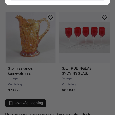
47 USD
47 USD
Stor glaskande,
SÆT RUBINGLAS
karnevalsglas.
SYDVINSGLAS.
4 dage
5 dage
Vurdering
Vurdering
47 USD
58 USD
Overvåg søgning
Du kan også søge i
vores arkiv med afsluttede