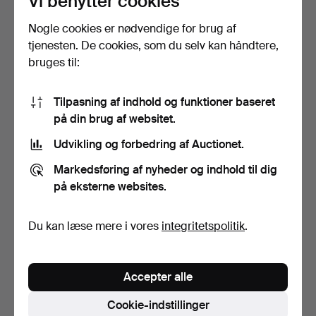
Vi benytter cookies
Nogle cookies er nødvendige for brug af
SLIBET KRYSTALSKÅL PÅ
BREVPAPIRVÆGT,
FOD.
PAPERWHITE FRA
tjenesten. De cookies, som du selv kan håndtere,
MURANO.
3 dage
1 dag
bruges til:
Vurdering
Vurdering
58 USD
35 USD
Tilpasning af indhold og funktioner baseret
på din brug af websitet.
Udvikling og forbedring af Auctionet.
Markedsføring af nyheder og indhold til dig
på eksterne websites.
Du kan læse mere i vores
integritetspolitik
.
2 SERVERINGSKANDER
2 PAR KRYSTALBÆGRE.
Accepter alle
OMKRING 1900.
2 dage
3 dage
Cookie-indstillinger
Vurdering
Vurdering