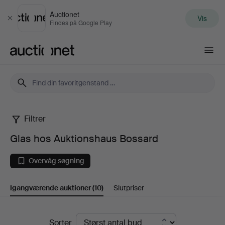
Auctionet
Vis
Luk
Findes på Google Play
Auctionet.com
Filtrer
Glas
Glas hos Auktionshaus Bossard
hos
Overvåg søgning
Auktionshaus
Igangværende auktioner
(10)
Slutpriser
Bossard
Igangværende
Sorter