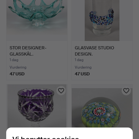
STOR DESIGNER-
GLASVASE STUDIO
GLASSKÅL.
DESIGN.
1 dag
1 dag
Vurdering
Vurdering
47 USD
47 USD