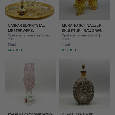
CASPAR BLYKRYSTAL
MURANO SCHNAUZER
MESTERVÆRK:
SKULPTUR - RAV, GRØN,
HÅNDMALET 7-…
RØD…
Opnåede hammerslag 10 dec
Opnåede hammerslag 30 jul
2023
2024
7 bud
4 bud
145 USD
139 USD
ITALIENSK STORHEDSTID:
GLASFLASKE MED