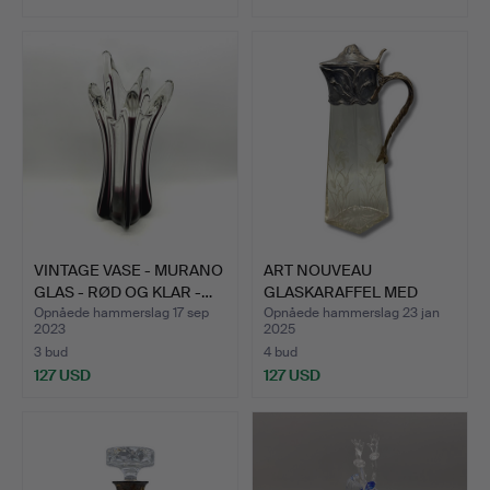
VINTAGE VASE - MURANO
ART NOUVEAU
GLAS - RØD OG KLAR -…
GLASKARAFFEL MED
SØLVDEKORATIO…
Opnåede hammerslag 17 sep
Opnåede hammerslag 23 jan
2023
2025
3 bud
4 bud
127 USD
127 USD