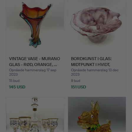
VINTAGE VASE - MURANO
BORDKUNST I GLAS:
GLAS - RØD, ORANGE, …
MIDTPUNKT I HVIDT,
LYSER…
Opnåede hammerslag 17 sep
Opnåede hammerslag 13 dec
2023
2023
15 bud
9 bud
145 USD
151 USD