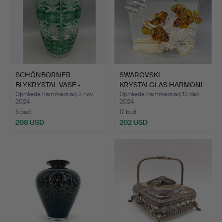
SCHÖNBORNER
SWAROVSKI
BLYKRYSTAL VASE -
KRYSTALGLAS HARMONI
HÅNDSKÅRET, …
FRA 2005.
Opnåede hammerslag 2 nov
Opnåede hammerslag 13 dec
2024
2024
6 bud
17 bud
208 USD
202 USD