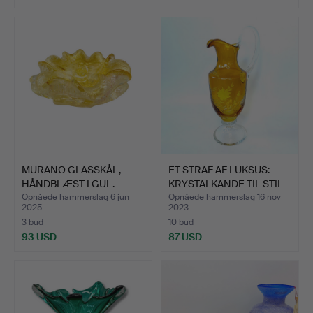
MURANO GLASSKÅL,
ET STRAF AF LUKSUS:
HÅNDBLÆST I GUL.
KRYSTALKANDE TIL STIL
…
Opnåede hammerslag 6 jun
Opnåede hammerslag 16 nov
2025
2023
3 bud
10 bud
93 USD
87 USD