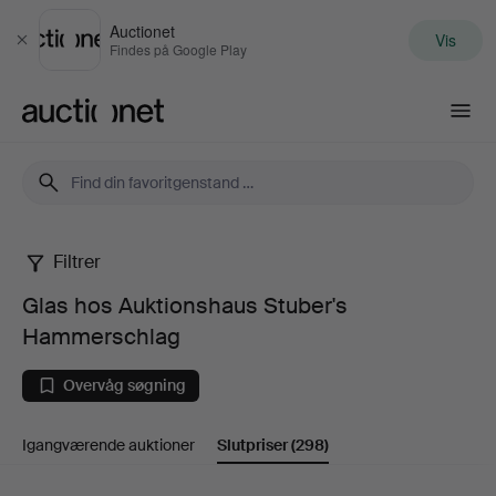
Auctionet
Vis
Luk
Findes på Google Play
Auctionet.com
Filtrer
Glas
Glas hos Auktionshaus Stuber's
hos
Hammerschlag
Auktionshaus
Overvåg søgning
Stuber's
Igangværende auktioner
Slutpriser
(298)
Hammerschlag