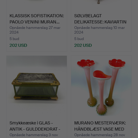
KLASSISK SOFISTIKATION:
SØLVBELAGT
PAOLO VENINI MURAN…
DELIKATESSE: KAVIARTIN
MED GLAS…
Opnåede hammerslag 27 mar
Opnåede hammerslag 10 mar
2024
2024
5 bud
5 bud
202 USD
202 USD
Smykkeæske i GLAS -
MURANO MESTERVÆRK:
ANTIK - GULDDEKORAT -
HÅNDBLÆST VASE MED
…
RUFF…
Opnåede hammerslag 3 nov
Opnåede hammerslag 28 nov