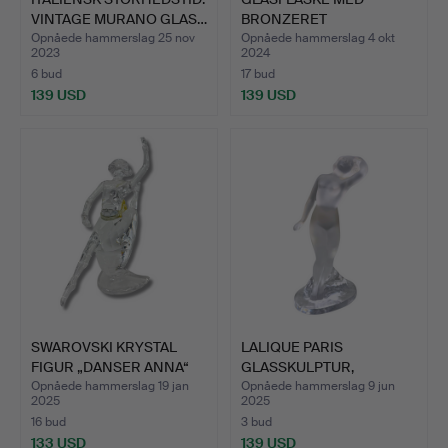
VINTAGE MURANO GLAS…
BRONZERET
METALBELÆGNING - …
Opnåede hammerslag 25 nov
Opnåede hammerslag 4 okt
2023
2024
6 bud
17 bud
139 USD
139 USD
SWAROVSKI KRYSTAL
LALIQUE PARIS
FIGUR „DANSER ANNA“
GLASSKULPTUR,
ÅRSU…
SIGNERET, FRAN…
Opnåede hammerslag 19 jan
Opnåede hammerslag 9 jun
2025
2025
16 bud
3 bud
133 USD
139 USD