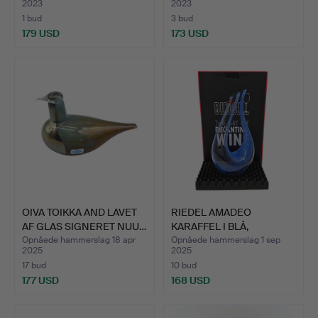
2023
2023
1 bud
3 bud
179 USD
173 USD
OIVA TOIKKA AND LAVET
RIEDEL AMADEO
AF GLAS SIGNERET NUU…
KARAFFEL I BLÅ,
ORIGINAL ÆSK…
Opnåede hammerslag 18 apr
Opnåede hammerslag 1 sep
2025
2025
17 bud
10 bud
177 USD
168 USD