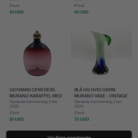
9 bud
8 bud
81 USD
81 USD
GIOVANNI CENEDESE.
BLÅ OG HVID GRØN
MURANO KARAFFEL MED
MURANO VASE - VINTAGE
PRO…
FRA…
Opnåede hammerslag 3 feb
Opnåede hammerslag 2 jan
2026
2024
6 bud
3 bud
81 USD
75 USD
Vis flere genstande