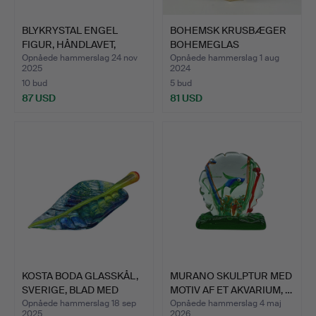
BLYKRYSTAL ENGEL
BOHEMSK KRUSBÆGER
FIGUR, HÅNDLAVET,
BOHEMEGLAS
LAVET I…
DEKORERET MED…
Opnåede hammerslag 24 nov
Opnåede hammerslag 1 aug
2025
2024
10 bud
5 bud
87 USD
81 USD
KOSTA BODA GLASSKÅL,
MURANO SKULPTUR MED
SVERIGE, BLAD MED
MOTIV AF ET AKVARIUM, …
HÅN…
Opnåede hammerslag 18 sep
Opnåede hammerslag 4 maj
2025
2026