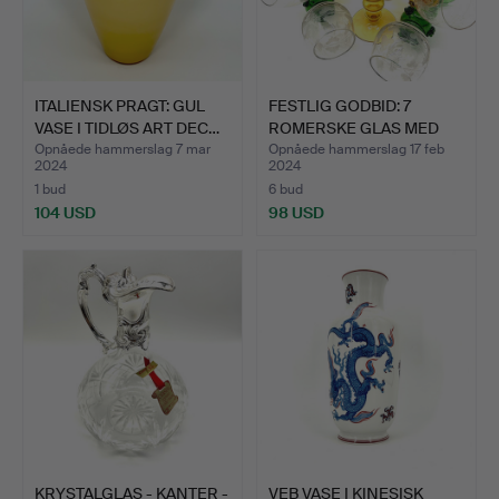
ITALIENSK PRAGT: GUL
FESTLIG GODBID: 7
VASE I TIDLØS ART DEC…
ROMERSKE GLAS MED
BÆRSUP…
Opnåede hammerslag 7 mar
Opnåede hammerslag 17 feb
2024
2024
1 bud
6 bud
104 USD
98 USD
KRYSTALGLAS - KANTER -
VEB VASE I KINESISK