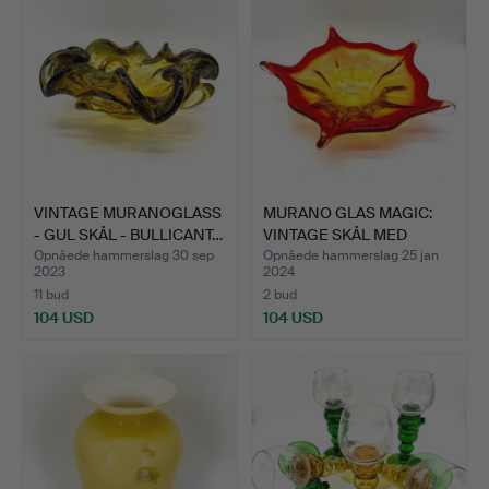
VINTAGE MURANOGLASS
MURANO GLAS MAGIC:
- GUL SKÅL - BULLICANT…
VINTAGE SKÅL MED
SPIDET…
Opnåede hammerslag 30 sep
Opnåede hammerslag 25 jan
2023
2024
11 bud
2 bud
104 USD
104 USD