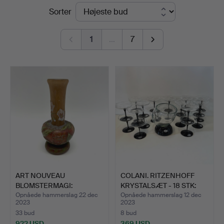
Slutpriser
Sorter
1
…
7
ART NOUVEAU
COLANI. RITZENHOFF
BLOMSTERMAGI:
KRYSTALSÆT - 18 STK:
KUNSTNERISK VASE…
HÅ…
Opnåede hammerslag 22 dec
Opnåede hammerslag 12 dec
2023
2023
33 bud
8 bud
922 USD
369 USD