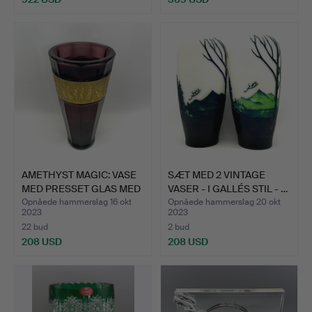
AMETHYST MAGIC: VASE
SÆT MED 2 VINTAGE
MED PRESSET GLAS MED
VASER - I GALLÉS STIL - …
…
Opnåede hammerslag 16 okt
Opnåede hammerslag 20 okt
2023
2023
22 bud
2 bud
208 USD
208 USD