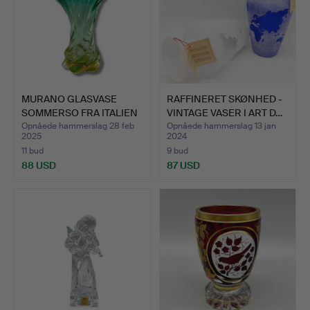
MURANO GLASVASE
RAFFINERET SKØNHED -
SOMMERSO FRA ITALIEN
VINTAGE VASER I ART D…
FLERF…
Opnåede hammerslag 28 feb
Opnåede hammerslag 13 jan
2025
2024
11 bud
9 bud
88 USD
87 USD