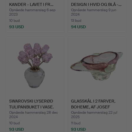
KANDER - LAVET I FR…
DESIGN I HVID OG BLÅ -…
Opnåede hammerslag 6 sep
Opnåede hammerslag 9 jun
2023
2024
10 bud
13 bud
93 USD
94 USD
SWAROVSKI LYSERØD
GLASSKÅL I 2 FARVER,
TULIPANBUKET I VASE.
BOHEME, AF JOSEF
HOSP…
Opnåede hammerslag 28 dec
Opnåede hammerslag 22 jul
2024
2025
10 bud
11 bud
93 USD
93 USD