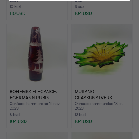
2023
2024
10 bud
6 bud
110 USD
104 USD
BOHEMSK ELEGANCE:
MURANO
EGERMANN RUBIN
GLASKUNSTVERK:
KRYSTALGL…
VINTAGE SKÅL MED BLO…
Opnåede hammerslag 19 nov
Opnåede hammerslag 13 okt
2023
2023
8 bud
13 bud
104 USD
104 USD