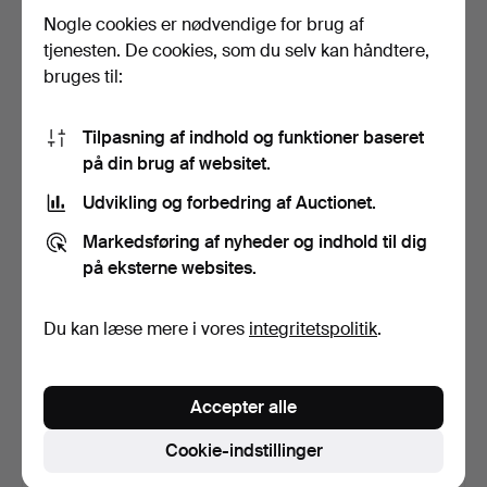
Nogle cookies er nødvendige for brug af
tjenesten. De cookies, som du selv kan håndtere,
HÅNDLAVET MURANO
KUNSTNERISK
SKÅL.
KLOVNEFIGUR LAVET AF
bruges til:
MURANO GL…
Opnåede hammerslag 8 maj
Opnåede hammerslag 22 sep
2025
2023
11 bud
7 bud
Tilpasning af indhold og funktioner baseret
118 USD
104 USD
på din brug af websitet.
Udvikling og forbedring af Auctionet.
Markedsføring af nyheder og indhold til dig
på eksterne websites.
Du kan læse mere i vores
integritetspolitik
.
Accepter alle
KUNSTNERISK
LIVIO SEGUSO. LIVIO
Cookie-indstillinger
MESTERVÆRK:
SEGUSO: GLASFISKFIGUR
HÅNDLAVET MURANO G…
…
Opnåede hammerslag 12 dec
Opnåede hammerslag 10 maj