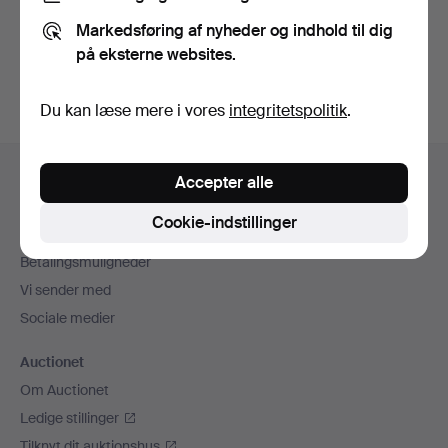
Du kan også søge i
vores arkiv med afsluttede
Markedsføring af nyheder og indhold til dig
auktioner
.
på eksterne websites.
Du kan læse mere i vores
integritetspolitik
.
Sidefodsnavigation
Hjælp og kontaktoplysninger
Accepter alle
Kontakt supporten
Cookie-indstillinger
Alle auktionshuse
Betalingsmuligheder
Vi sender med
Sociale medier
Auctionet
Om Auctionet
Ledige stillinger
Tilknyt dit auktionshus