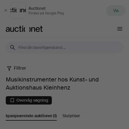
Auctionet
Vis
Luk
Findes på Google Play
Auctionet.com
Filtrer
Musikinstrumenter
Musikinstrumenter hos Kunst- und
hos
Auktionshaus Kleinhenz
Kunst-
Overvåg søgning
und
Igangværende auktioner
(1)
Slutpriser
Auktionshaus