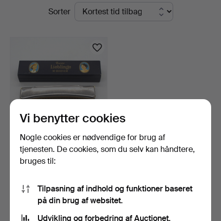
Igangværende
Sorter
Kleinhenz
auktioner
Vi benytter cookies
Nogle cookies er nødvendige for brug af
MUNDHARMONIKA;
tjenesten. De cookies, som du selv kan håndtere,
HOHNER - UNSERE
bruges til:
LIEBLINGE; …
10 dage
Vurdering
58 USD
Tilpasning af indhold og funktioner baseret
på din brug af websitet.
Overvåg søgning
Udvikling og forbedring af Auctionet.