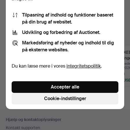
Tilpasning af indhold og funktioner baseret
på din brug af websitet.
Udvikling og forbedring af Auctionet.
Markedsføring af nyheder og indhold til dig
på eksterne websites.
SEJLERJAKKE,
SEJLERJAKKE,
FOLKE
Offshore-jakke, Henri
Offshore-jakke, Henri
Bleking
Lloyd, …
Lloyd, …
dele.
Opnåede hammerslag 29
Opnåede hammerslag 28
Opnåede
Du kan læse mere i vores
integritetspolitik
.
jul 2026
jul 2026
maj 202
1 bud
7 bud
9 bud
32 USD
66 USD
274 US
Accepter alle
Cookie-indstillinger
Sidefodsnavigation
Hjælp og kontaktoplysninger
Kontakt supporten