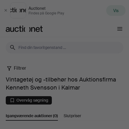
Auctionet
Vis
Luk
Findes på Google Play
Auctionet.com
Filtrer
Vintagetøj
Vintagetøj og -tilbehør hos Auktionsfirma
og
Kenneth Svensson i Kalmar
-
Overvåg søgning
tilbehør
Igangværende auktioner
(0)
Slutpriser
hos