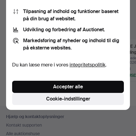
Tilpasning af indhold og funktioner baseret
på din brug af websitet.
Udvikling og forbedring af Auctionet.
Markedsføring af nyheder og indhold til dig
Singer symaskine,
LOUIS VUITTON.
ARNE J
på eksterne websites.
model 221K, 20.
Globus, hvid plastkugle,
samling
århundre…
de…
Opnåede hammerslag 15
Opnåede hammerslag 25
Opnåede
maj 2026
apr 2026
apr 202
Du kan læse mere i vores
integritetspolitik
.
17 bud
10 bud
4 bud
185 USD
155 USD
115 US
Accepter alle
Cookie-indstillinger
Sidefodsnavigation
Hjælp og kontaktoplysninger
Kontakt supporten
Alle auktionshuse