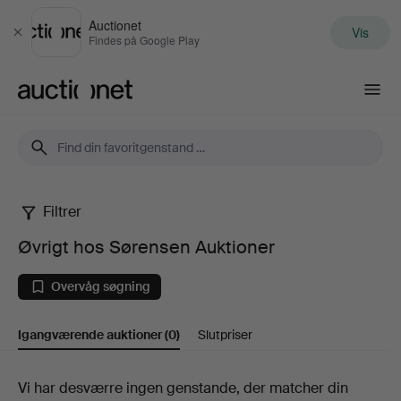
Auctionet
Vis
Luk
Findes på Google Play
Auctionet.com
Filtrer
Øvrigt
Øvrigt hos Sørensen Auktioner
hos
Overvåg søgning
Sørensen
Igangværende auktioner
(0)
Slutpriser
Auktioner
Igangværende
Vi har desværre ingen genstande, der matcher din