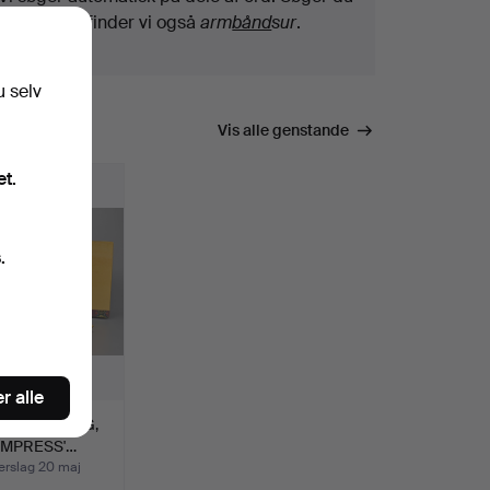
efter
bånd
, finder vi også
arm
bånd
sur
.
u selv
Vis alle genstande
et.
.
r alle
NGHAI TANG,
EMPRESS'…
rslag 20 maj