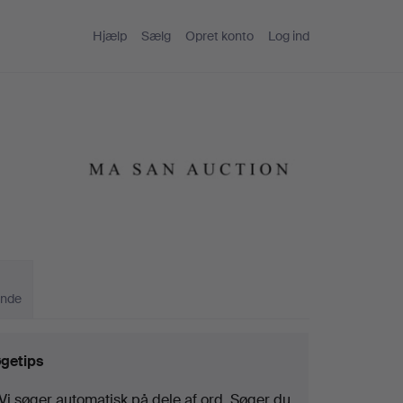
Hjælp
Sælg
Opret konto
Log ind
ande
getips
Vi søger automatisk på dele af ord. Søger du