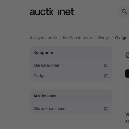
Auctionet.com
Alle genstande
/
Ma San Auction
/
Øvrigt
/
Øvrigt
Øvrigt
Kategorier
Ø
hos
Alle kategorier
(0)
Øvrigt
(0)
Ma
San
Auktionshus
Auction
Alle auktionshuse
(0)
V
a
s