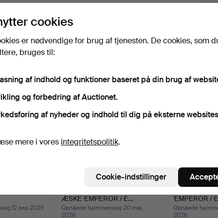
lik på
“Overvåg søgning”
herover for at få besked
i e-mail, så snart vi får den.
nytter cookies
okies er nødvendige for brug af tjenesten. De cookies, som d
ere, bruges til:
iv, der matcher din søgning
pasning af indhold og funktioner baseret på din brug af websit
ikling og forbedring af Auctionet.
kedsføring af nyheder og indhold til dig på eksterne websites
æse mere i vores
integritetspolitik
.
Cookie-indstillinger
Accepte
SERET
VINTAGE SHANGHAI TANG, I
VINTAGE SHA
ÆSKE 'EMPEROR / E…
'EMPEROR / 
SEN…
ag 12 sep 2025
Opnåede hammerslag 20 maj
Opnåede hamme
2026
2026