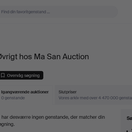
vrigt hos Ma San Auction
Overvåg søgning
Igangværende auktioner
Slutpriser
0 genstande
Vores arkiv med over 4 470 000 genst
Igangværende
i har desværre ingen genstande, der matcher din
Sø
uktioner
øgning.