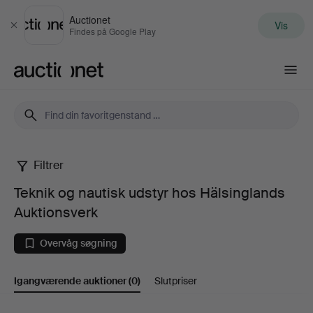
Auctionet
Vis
Luk
Findes på Google Play
Auctionet.com
Filtrer
Teknik
Teknik og nautisk udstyr hos Hälsinglands
og
Auktionsverk
nautisk
Overvåg søgning
udstyr
Igangværende auktioner
(0)
Slutpriser
hos