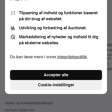
Tilpasning af indhold og funktioner baseret
på din brug af websitet.
Udvikling og forbedring af Auctionet.
Markedsføring af nyheder og indhold til dig
på eksterne websites.
FONOGRAF, Excelsior
GRAMMOFON, His
FONOGRA
Pearl, Tyskland, ca 19…
Master's Voice, Model
1900-tal
109, …
Opnåede hammerslag 5
Opnåede hammerslag 19
Opnåede
Du kan læse mere i vores
integritetspolitik
.
aug 2026
jul 2026
jul 2026
19 bud
1 bud
18 bud
186 USD
32 USD
211 US
Accepter alle
Cookie-indstillinger
Sidefodsnavigation
Hjælp og kontaktoplysninger
Kontakt supporten