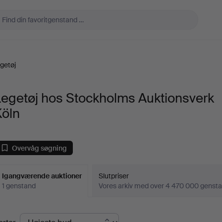
getøj
Legetøj hos Stockholms Auktionsverk
Köln
Overvåg søgning
Igangværende auktioner
Slutpriser
1 genstand
Vores arkiv med over 4 470 000 genst
Igangværende