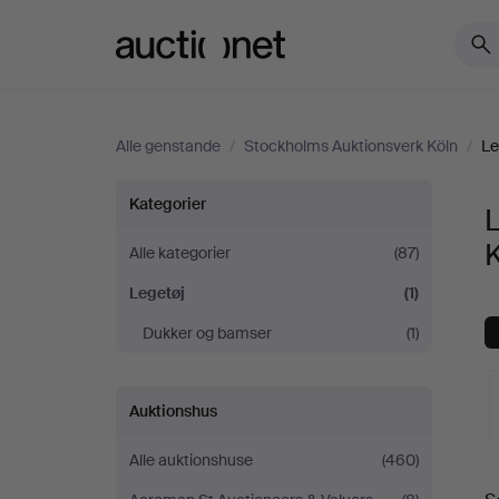
Auctionet.com
Alle genstande
/
Stockholms Auktionsverk Köln
/
Le
Legetøj
Kategorier
hos
Alle kategorier
(87)
Legetøj
(1)
Stockholms
Dukker og bamser
(1)
Auktionsverk
Köln
Auktionshus
Alle auktionshuse
(460)