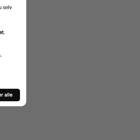
u selv
et.
.
r alle