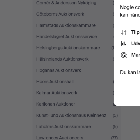
Gomér & Andersson Nyköping
(4)
Nogle co
Göteborgs Auktionsverk
(8)
kan håndt
Halmstads Auktionskammare
(9)
Til
Handelslagret Auktionsservice
(7)
Udv
Helsingborgs Auktionskammare
(13)
Mar
Hälsinglands Auktionsverk
(4)
Höganäs Auktionsverk
(1)
Du kan l
Höörs Auktionshall
(3)
Kalmar Auktionsverk
(8)
Karljohan Auktioner
(2)
Kunst- und Auktionshaus Kleinhenz
(5)
Laholms Auktionskammare
(5)
Lawrences Auctioneers
(77)