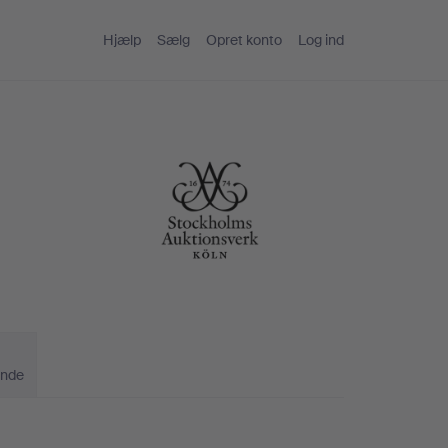
Hjælp
Sælg
Opret konto
Log ind
ande