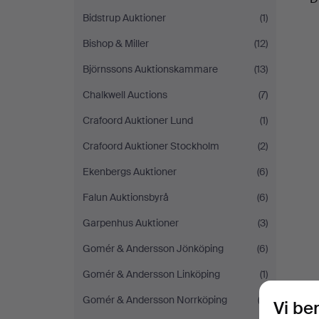
Bidstrup Auktioner
(1)
Bishop & Miller
(12)
Björnssons Auktionskammare
(13)
Chalkwell Auctions
(7)
Crafoord Auktioner Lund
(1)
Crafoord Auktioner Stockholm
(2)
Ekenbergs Auktioner
(6)
Falun Auktionsbyrå
(6)
Garpenhus Auktioner
(3)
Gomér & Andersson Jönköping
(6)
Gomér & Andersson Linköping
(1)
Gomér & Andersson Norrköping
(2)
Vi be