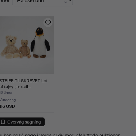
orter
uktioner
STEIFF. TILSKREVET. Lot
af tøjdyr, tekstil…
16 timer
Vurdering
116 USD
Overvåg søgning
u kan også søge i
vores arkiv med afsluttede auktioner
.