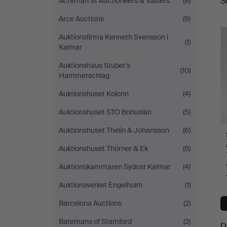
S
Acreman St Auctioneers & Valuers
(8)
a
Arce Auctions
(9)
Auktionsfirma Kenneth Svensson i
(1)
Kalmar
Auktionshaus Stuber's
(10)
Hammerschlag
Auktionshuset Kolonn
(4)
Auktionshuset STO Bohuslän
(5)
Auktionshuset Thelin & Johansson
(6)
Auktionshuset Thörner & Ek
(8)
Auktionskammaren Sydost Kalmar
(4)
Auktionsverket Engelholm
(1)
Barcelona Auctions
(2)
Batemans of Stamford
(2)
D