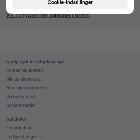
Cookie-indstillinger
Du søger i vores arkiv med afsluttede auktioner.
Vis igangværende auktioner i stedet.
Sidefodsnavigation
Hjælp og kontaktoplysninger
Kontakt supporten
Alle auktionshuse
Betalingsmuligheder
Vi sender med
Sociale medier
Auctionet
Om Auctionet
Ledige stillinger