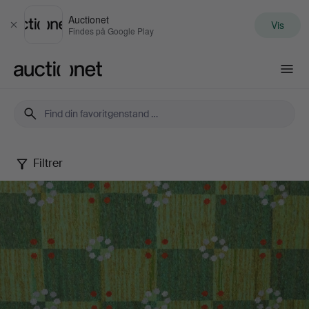
Auctionet
Vis
Luk
Findes på Google Play
Auctionet.com
Filtrer
Autumn
Quality
Sale