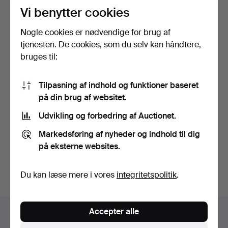
Vi benytter cookies
Viewing 24-28/11 1-5 pm.
Nogle cookies er nødvendige for brug af
tjenesten. De cookies, som du selv kan håndtere,
bruges til:
Tilpasning af indhold og funktioner baseret
på din brug af websitet.
Udvikling og forbedring af Auctionet.
SKAFTHULØKSE.
FLINTAX.
Markedsføring af nyheder og indhold til dig
Opnåede hammerslag 30 nov
Opnåede hammerslag 30 nov
på eksterne websites.
2025
2025
5 bud
2 bud
137 USD
786 USD
Du kan læse mere i vores
integritetspolitik
.
Accepter alle
Auktionsarkivet