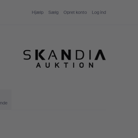
Hjælp
Sælg
Opret konto
Log ind
ande