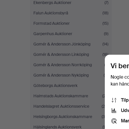
Ekenbergs Auktioner
(7)
Falun Auktionsbyrå
(18)
Formstad Auktioner
(15)
Garpenhus Auktioner
(9)
Gomér & Andersson Jönköping
(14)
Gomér & Andersson Linköping
(16)
Vi be
Gomér & Andersson Norrköping
(3)
Gomér & Andersson Nyköping
(11)
Nogle co
kan håndt
Göteborgs Auktionsverk
(1)
Halmstads Auktionskammare
(27)
Til
Handelslagret Auktionsservice
(24)
Udv
Helsingborgs Auktionskammare
(38)
Mar
Hälsinglands Auktionsverk
(14)