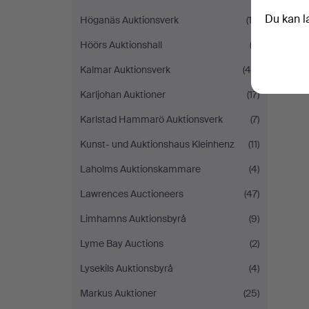
Du kan l
Höganäs Auktionsverk
(13)
Höörs Auktionshall
(3)
Kalmar Auktionsverk
(45)
Karljohan Auktioner
(17)
Karlstad Hammarö Auktionsverk
(7)
Kunst- und Auktionshaus Kleinhenz
(11)
Laholms Auktionskammare
(4)
Lawrences Auctioneers
(47)
Limhamns Auktionsbyrå
(9)
Lyme Bay Auctions
(2)
Lysekils Auktionsbyrå
(4)
Markus Auktioner
(25)