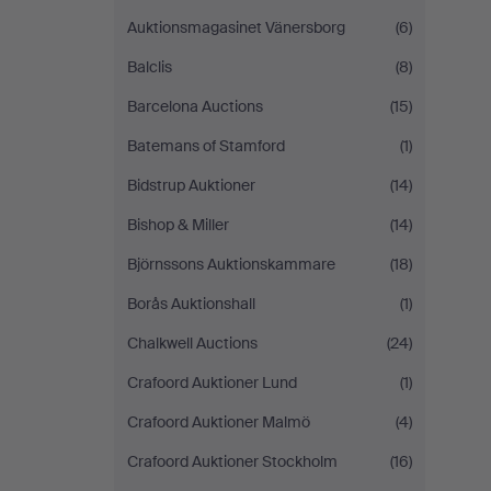
Auktionsmagasinet Vänersborg
(6)
Balclis
(8)
Barcelona Auctions
(15)
Batemans of Stamford
(1)
Bidstrup Auktioner
(14)
Bishop & Miller
(14)
Björnssons Auktionskammare
(18)
Borås Auktionshall
(1)
Chalkwell Auctions
(24)
Crafoord Auktioner Lund
(1)
Crafoord Auktioner Malmö
(4)
Crafoord Auktioner Stockholm
(16)