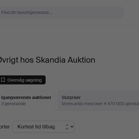
vrigt hos Skandia Auktion
Overvåg søgning
Igangværende auktioner
Slutpriser
3 genstande
Vores arkiv med over 4 470 000 genst
Igangværende
orter
uktioner