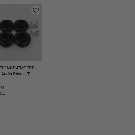
ATIONSDÆMPERE,
, Audio Physic, T…
ing
USD