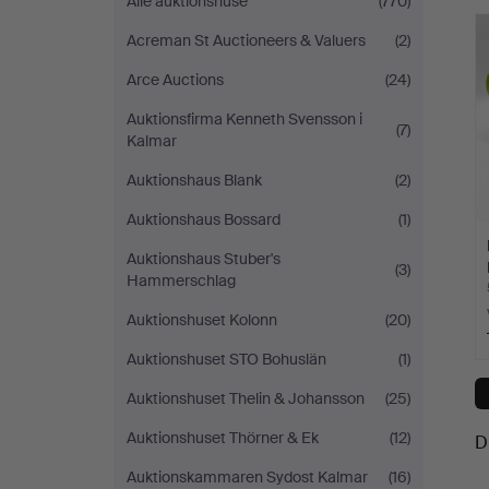
Alle auktionshuse
(770)
Acreman St Auctioneers & Valuers
(2)
Arce Auctions
(24)
Auktionsfirma Kenneth Svensson i
(7)
Kalmar
Auktionshaus Blank
(2)
Auktionshaus Bossard
(1)
Auktionshaus Stuber's
(3)
Hammerschlag
Auktionshuset Kolonn
(20)
Auktionshuset STO Bohuslän
(1)
Auktionshuset Thelin & Johansson
(25)
Auktionshuset Thörner & Ek
(12)
D
Auktionskammaren Sydost Kalmar
(16)