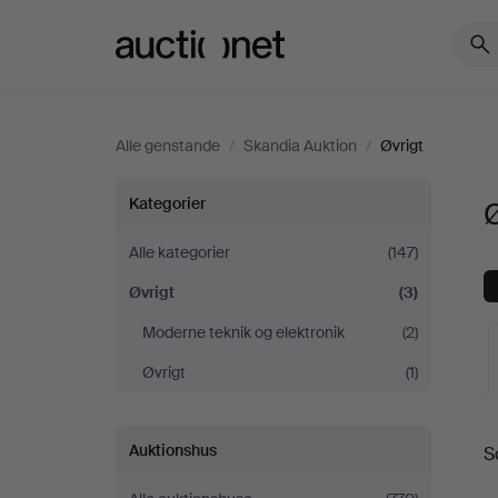
Auctionet.com
Alle genstande
/
Skandia Auktion
/
Øvrigt
Øvrigt
Kategorier
Ø
hos
Alle kategorier
(147)
Øvrigt
(3)
Skandia
Moderne teknik og elektronik
(2)
Auktion
Øvrigt
(1)
Auktionshus
S
a