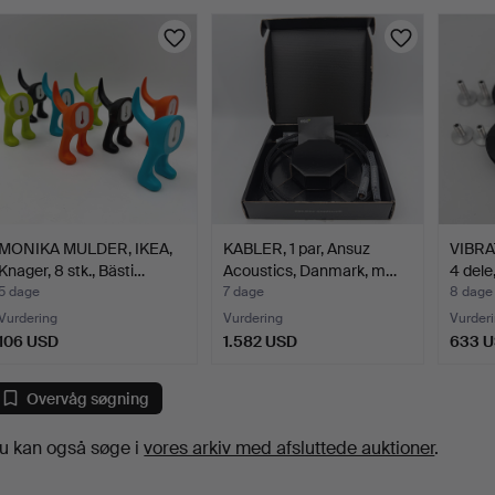
MONIKA MULDER, IKEA,
KABLER, 1 par, Ansuz
VIBR
Knager, 8 stk., Bästi…
Acoustics, Danmark, m…
4 dele
5 dage
7 dage
8 dage
Vurdering
Vurdering
Vurder
106 USD
1.582 USD
633 
Overvåg søgning
u kan også søge i
vores arkiv med afsluttede auktioner
.