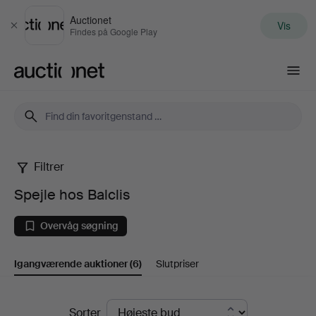
Auctionet
Vis
Luk
Findes på Google Play
Auctionet.com
Filtrer
Spejle
Spejle hos Balclis
hos
Overvåg søgning
Balclis
Igangværende auktioner
(6)
Slutpriser
Igangværende
Sorter