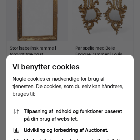
Stor isabelinsk ramme i
Par spejle med Belle
forgyldt træ og st…
Époque-rammer i Louis…
6 dage
16 dage
Vi benytter cookies
Vurdering
Vurdering
174 USD
810 USD
Nogle cookies er nødvendige for brug af
tjenesten. De cookies, som du selv kan håndtere,
bruges til:
Tilpasning af indhold og funktioner baseret
på din brug af websitet.
Udvikling og forbedring af Auctionet.