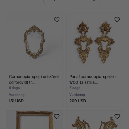
auktioner
Cornucopia-spejl i udskåret
Par af cornucopia-spejle i
og forgyldt tr…
1700-talsstil a…
6 dage
5 dage
Vurdering
Vurdering
151 USD
209 USD