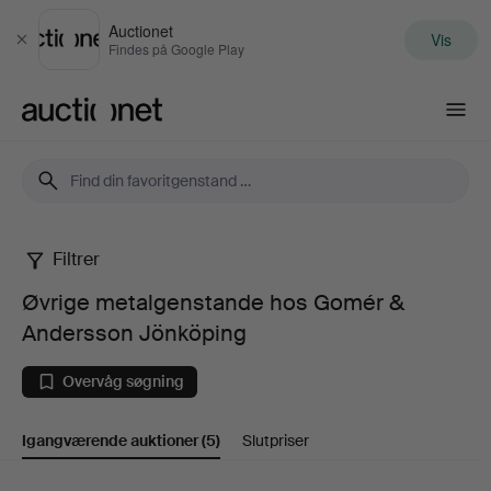
Auctionet
Vis
Luk
Findes på Google Play
Auctionet.com
Filtrer
Øvrige
Øvrige metalgenstande hos Gomér &
metalgenstande
Andersson Jönköping
hos
Overvåg søgning
Gomér
Igangværende auktioner
(5)
Slutpriser
&