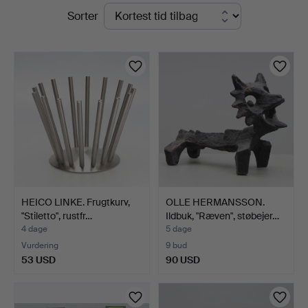
Igangværende
Sorter
Andersson
auktioner
Jönköping
HEICO LINKE. Frugtkurv,
OLLE HERMANSSON.
"Stiletto", rustfr…
Ildbuk, "Ræven", støbejer…
4 dage
5 dage
Vurdering
9 bud
53 USD
90 USD