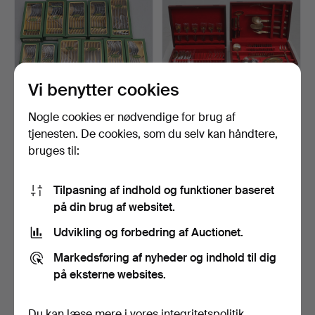
Vi benytter cookies
Nogle cookies er nødvendige for brug af
FOLKE ARSTRÖM. Bestik,
BESTIKSSÆT. I etuier,
tjenesten. De cookies, som du selv kan håndtere,
66 dele, "Facette",…
bronze/træ, 49 dele.
bruges til:
6 dage
6 dage
1 bud
Vurdering
32 USD
95 USD
Tilpasning af indhold og funktioner baseret
på din brug af websitet.
Udvikling og forbedring af Auctionet.
Markedsføring af nyheder og indhold til dig
på eksterne websites.
Du kan læse mere i vores
integritetspolitik
.