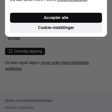
Accepter alle
PARAPLYSTATIV. Støbejern,
1900-tallet, Nor…
Cookie-indstillinger
7 dage
1 bud
32 USD
Overvåg søgning
Du kan også søge i
vores arkiv med afsluttede
auktioner
.
Sidefodsnavigation
Hjælp og kontaktoplysninger
Kontakt supporten