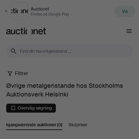
Auctionet
Vis
Luk
Findes på Google Play
Auctionet.com
Filtrer
Øvrige
Øvrige metalgenstande hos Stockholms
metalgenstande
Auktionsverk Helsinki
hos
Overvåg søgning
Stockholms
Igangværende auktioner
(0)
Slutpriser
Auktionsverk