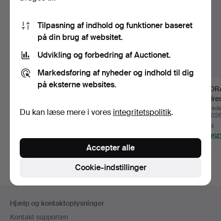
Tilpasning af indhold og funktioner baseret
på din brug af websitet.
Udvikling og forbedring af Auctionet.
Markedsføring af nyheder og indhold til dig
på eksterne websites.
JAGTKNIV. Model 8730
BREVPRESSE, hund,
FOTOR
Fiskars.
efter Nikolai Ivanovich
empirest
…
århund
Opnåede hammerslag 27
Opnåede hammerslag 30
Opnåede
Du kan læse mere i vores
integritetspolitik
.
maj 2026
apr 2026
apr 202
4 bud
6 bud
17 bud
47 USD
64 USD
141 US
Accepter alle
Cookie-indstillinger
Sidefodsnavigation
Hjælp og kontaktoplysninger
Kontakt supporten