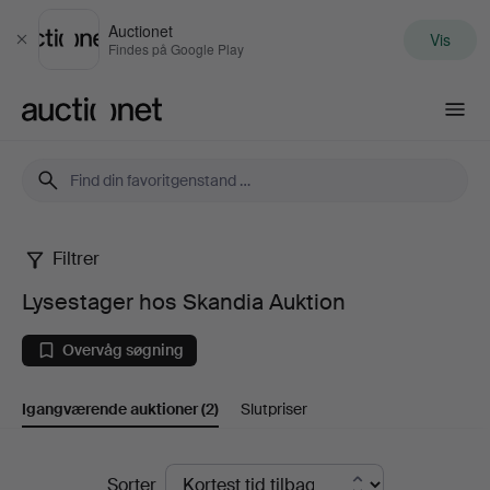
Auctionet
Vis
Luk
Findes på Google Play
Auctionet.com
Filtrer
Lysestager
Lysestager hos Skandia Auktion
hos
Overvåg søgning
Skandia
Igangværende auktioner
(2)
Slutpriser
Auktion
Igangværende
Sorter