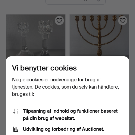
auktioner
Vi benytter cookies
Nogle cookies er nødvendige for brug af
LYSESTAGER, 1 par,
KANDELABER, såkaldt
Orrefors, "Sofiero", de…
menora, malm, 7-armet,…
tjenesten. De cookies, som du selv kan håndtere,
5 dage
5 dage
bruges til:
1 bud
Vurdering
32 USD
64 USD
Tilpasning af indhold og funktioner baseret
på din brug af websitet.
Overvåg søgning
Udvikling og forbedring af Auctionet.
Du kan også søge i
vores arkiv med afsluttede