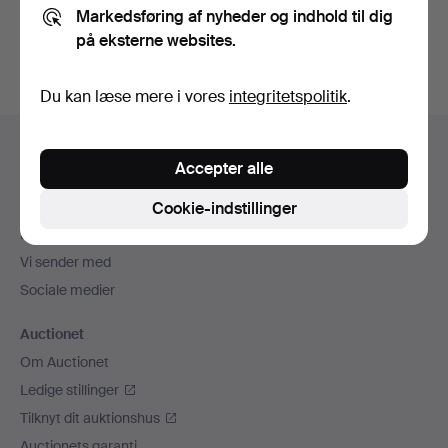
Markedsføring af nyheder og indhold til dig
auktioner
.
på eksterne websites.
Du kan læse mere i vores
integritetspolitik
.
Sidefodsnavigation
Hjælp og kontaktoplysninger
Accepter alle
Kontakt supporten
Alle auktionshuse
Cookie-indstillinger
Betalingsmuligheder
Vi sender med
Sociale medier
Auctionet
Om Auctionet
Ledige stillinger
Tilknyt dit auktionshus
Auctionets garanti