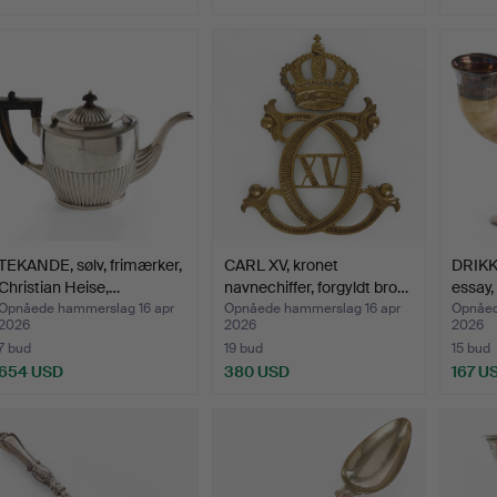
TEKANDE, sølv, frimærker,
CARL XV, kronet
DRIKK
Christian Heise,…
navnechiffer, forgyldt bro…
essay
Opnåede hammerslag 16 apr
Opnåede hammerslag 16 apr
Opnåed
2026
2026
2026
7 bud
19 bud
15 bud
654 USD
380 USD
167 U