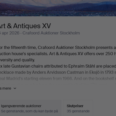
rt & Antiques XV
6 apr 2026
· Crafoord Auktioner Stockholm
or the fifteenth time, Crafoord Auktioner Stockholm presents a
uction house's specialists. Art & Antiques XV offers over 250
iversity and quality.
ix late Gustavian chairs attributed to Ephraim Ståhl are place
ecklace made by Anders Arvidsson Castman in Eksjö in 1793 sh
eal Madrid's starting eleven from 1966. And on the bookshelf 
ollection of proverbs from the second half of the 17th century. A
is mere
ncluding a mahogany chiffonier by Carl Hendric Blom, a Japon
rooch, an English stilton spoon, Iwan Constantin Johansson's s
air of substantial caryatids and much more besides.
Igangværende auktioner
Slutpriser
elcome!
Se genstande, som du kan byde på
35 genstande