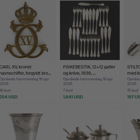
genstand
CARL XV, kronet
FISKEBESTIK, 12+12 gafler
STILT
navnechiffer, forgyldt bro…
og knive, 1939, …
med k
Opnåede hammerslag 16 apr
Opnåede hammerslag 16 apr
Opnåed
2026
2026
2026
16 bud
7 bud
15 bud
254 USD
1.641 USD
197 U