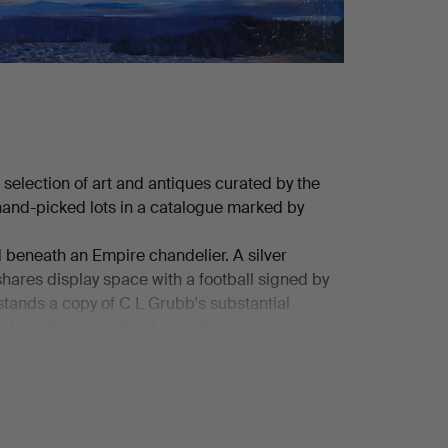
 selection of art and antiques curated by the
 hand-picked lots in a catalogue marked by
d beneath an Empire chandelier. A silver
ares display space with a football signed by
stands a copy of C L Grubb's substantial
dd to this a wealth of beautiful objects,
esque folding screen, a ladle holder, a cameo
tretching swans against a pale blue-pink sky, a