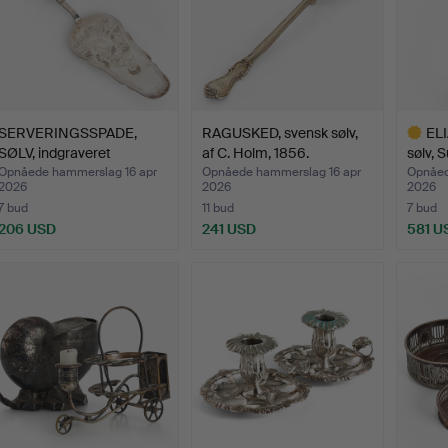
SERVERINGSSPADE,
RAGUSKED, svensk sølv,
ELI
SØLV, indgraveret
af C. Holm, 1856.
sølv, 
dekorat…
Opnåede hammerslag 16 apr
Opnåede hammerslag 16 apr
Opnåed
2026
2026
2026
7 bud
11 bud
7 bud
206 USD
241 USD
581 U
Udvalgt
gensta