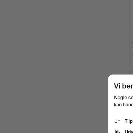
Vi be
Nogle co
kan håndt
Til
Udv