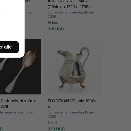
 med 34 stykker,
AUGUSTIN RUDMAN
 „Versailles“…
(Gävle ca. 1720 til 1735).…
.
e hammerslag 16 apr
Opnåede hammerslag 16 apr
2026
18 bud
USD
318 USD
r alle
2 stk. sølv, bl.a. Otto
FLØDEKANDE, sølv, 1800-
k Sjöb…
tal.
e hammerslag 16 apr
Opnåede hammerslag 16 apr
2026
6 bud
SD
233 USD