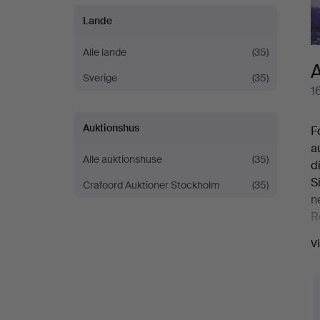
Lande
Alle lande
(35)
A
Sverige
(35)
1
Auktionshus
F
a
Alle auktionshuse
(35)
d
S
Crafoord Auktioner Stockholm
(35)
n
R
c
V
i
b
p
W