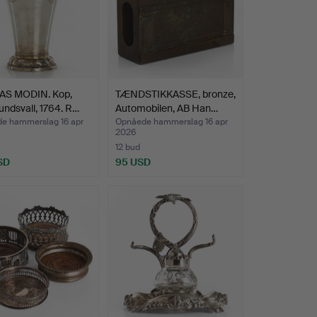
AS MODIN. Kop,
TÆNDSTIKKASSE, bronze,
Sundsvall, 1764. R…
Automobilen, AB Han…
e hammerslag 16 apr
Opnåede hammerslag 16 apr
2026
12 bud
SD
95 USD
nd