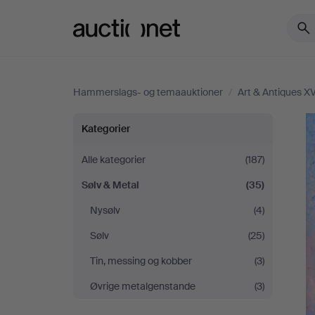
Auctionet.com
Hammerslags- og temaauktioner
/
Art & Antiques X
Art
Kategorier
&
Alle kategorier
(187)
Sølv & Metal
(35)
Antiques
Nysølv
(4)
XV
Sølv
(25)
Tin, messing og kobber
(3)
Øvrige metalgenstande
(3)