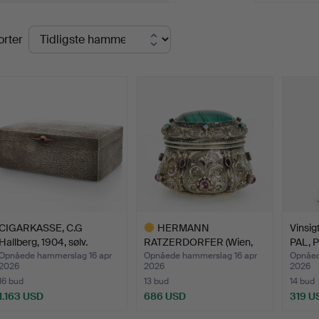
lutpriser
orter
CIGARKASSE, C.G
HERMANN
Vinsig
Hallberg, 1904, sølv.
RATZERDORFER (Wien,
PAL, P
aktiv 1843-188…
Opnåede hammerslag 16 apr
Opnåede hammerslag 16 apr
Opnåed
2026
2026
2026
16 bud
13 bud
14 bud
1.163 USD
686 USD
319 U
Udvalgt