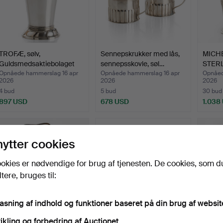
TROFÆ, sølv,
Sennepskrukker med lås,
MICH
Guldsmedsaktiebolaget
sennepsskovle, søl…
STERL
(GAB), …
Købe
Opnåede hammerslag 16 apr
Opnåede hammerslag 16 apr
Opnåed
2026
2026
2026
4 bud
5 bud
30 bud
897 USD
678 USD
1.038
nytter cookies
okies er nødvendige for brug af tjenesten. De cookies, som d
ere, bruges til:
pasning af indhold og funktioner baseret på din brug af websit
ikling og forbedring af Auctionet.