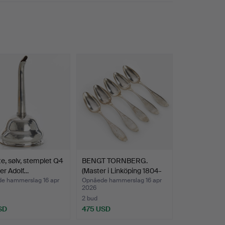
te, sølv, stemplet Q4
BENGT TORNBERG.
er Adolf…
(Master i Linköping 1804-
1…
e hammerslag 16 apr
Opnåede hammerslag 16 apr
2026
2 bud
SD
475 USD