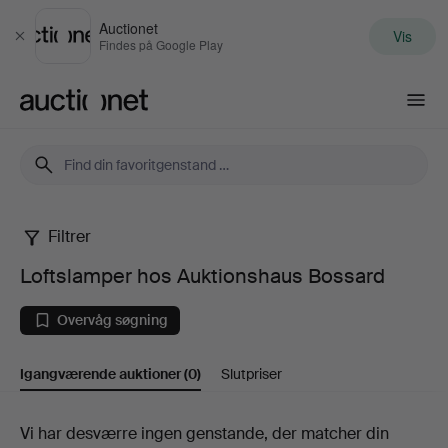
Auctionet
Vis
Luk
Findes på Google Play
Auctionet.com
Filtrer
Loftslamper
Loftslamper hos Auktionshaus Bossard
hos
Overvåg søgning
Auktionshaus
Igangværende auktioner
(0)
Slutpriser
Bossard
Igangværende
Vi har desværre ingen genstande, der matcher din