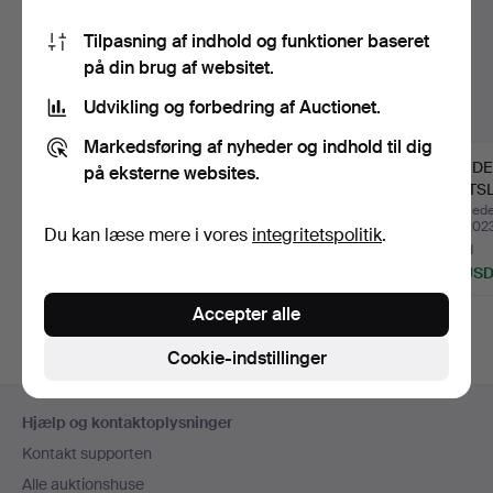
Tilpasning af indhold og funktioner baseret
på din brug af websitet.
Udvikling og forbedring af Auctionet.
Markedsføring af nyheder og indhold til dig
JUGENDSTIL
DESIGN LOFTLAMPE,
ART D
på eksterne websites.
LOFTLAMPE
1970'erne.
LOFTSL
OMKRING 1910.
Opnåede hammerslag 16
Opnåede hammerslag 11
Opnåede
jul 2026
jul 2026
nov 202
Du kan læse mere i vores
integritetspolitik
.
1 bud
Vurdering
5 bud
35 USD
139 USD
58 US
Accepter alle
Cookie-indstillinger
Sidefodsnavigation
Hjælp og kontaktoplysninger
Kontakt supporten
Alle auktionshuse