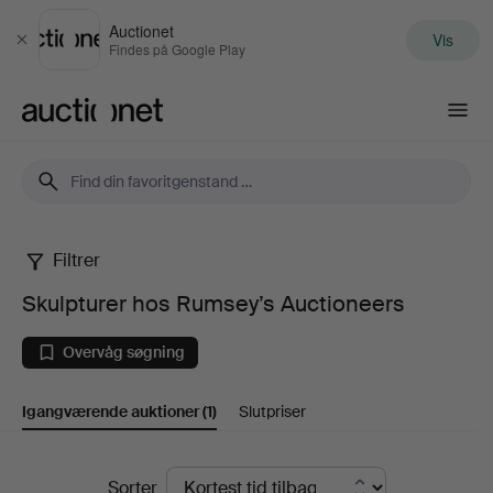
Auctionet
Vis
Luk
Findes på Google Play
Auctionet.com
Filtrer
Skulpturer
Skulpturer hos Rumsey’s Auctioneers
hos
Overvåg søgning
Rumsey’s
Igangværende auktioner
(1)
Slutpriser
Auctioneers
Igangværende
Sorter