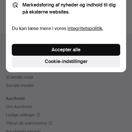
Markedsføring af nyheder og indhold til dig
auktioner
.
på eksterne websites.
Du kan læse mere i vores
integritetspolitik
.
Sidefodsnavigation
Hjælp og kontaktoplysninger
Accepter alle
Kontakt supporten
Alle auktionshuse
Cookie-indstillinger
Betalingsmuligheder
Vi sender med
Sociale medier
Auctionet
Om Auctionet
Ledige stillinger
Tilknyt dit auktionshus
Auctionets garanti