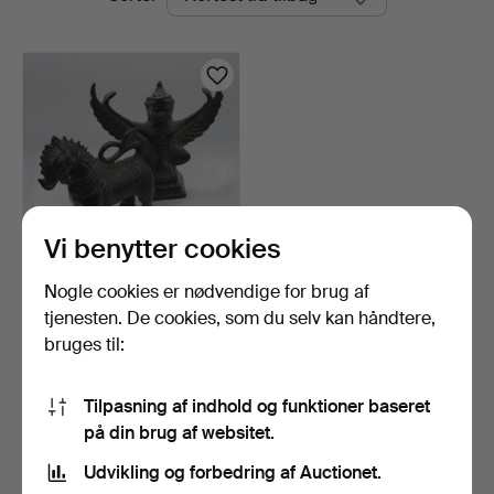
auktioner
Vi benytter cookies
Nogle cookies er nødvendige for brug af
PAR THAILANDSKE
VINTAGE-
tjenesten. De cookies, som du selv kan håndtere,
BRONZESKULPTURER.
10 timer
bruges til:
Vurdering
135 USD
Tilpasning af indhold og funktioner baseret
på din brug af websitet.
Overvåg søgning
Udvikling og forbedring af Auctionet.
Du kan også søge i
vores arkiv med afsluttede