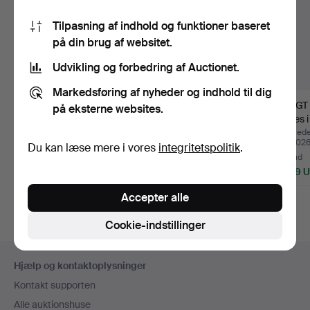
Tilpasning af indhold og funktioner baseret
på din brug af websitet.
Udvikling og forbedring af Auctionet.
Markedsføring af nyheder og indhold til dig
JOHANNES
SPISEBORD, Mio
LANGT 
på eksterne websites.
ANDERSEN. Spisebord
möbler, samtids.
Walles i
med tillægspl…
Opnåede hammerslag 30
Opnåede hammerslag 14
Opnåede
maj 2026
maj 2026
apr 202
Du kan læse mere i vores
integritetspolitik
.
5 bud
11 bud
26 bud
526 USD
74 USD
1.209 
Accepter alle
Cookie-indstillinger
Sidefodsnavigation
Hjælp og kontaktoplysninger
Kontakt supporten
Alle auktionshuse