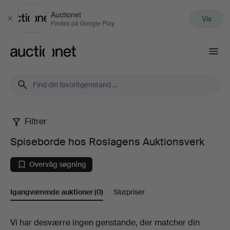
Auctionet
Vis
Luk
Findes på Google Play
Auctionet.com
Filtrer
Spiseborde
Spiseborde hos Roslagens Auktionsverk
hos
Overvåg søgning
Roslagens
Igangværende auktioner
(0)
Slutpriser
Auktionsverk
Igangværende
Vi har desværre ingen genstande, der matcher din