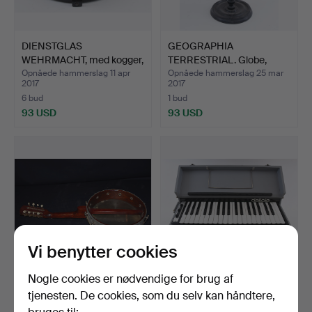
DIENSTGLAS
GEOGRAPHIA
WEHRMACHT, med kogger,
TERRESTRIAL. Globe,
Tredje R…
begyndelsen…
Opnåede hammerslag 11 apr
Opnåede hammerslag 25 mar
2017
2017
6 bud
1 bud
93 USD
93 USD
Vi benytter cookies
Nogle cookies er nødvendige for brug af
BANJO.
DELICIA. Harmonium,
tjenesten. De cookies, som du selv kan håndtere,
Tyskland i slutningen …