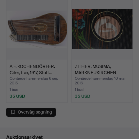
A.F. KOCHENDÖRFER.
ZITHER, MUSIMA,
Citer, træ, 1917, Stutt…
MARKNEUKIRCHEN.
Opnåede hammerslag 6 sep
Opnåede hammerslag 10 mar
2015
2016
1 bud
1 bud
35 USD
35 USD
Overvåg søgning
Auktionsarkivet