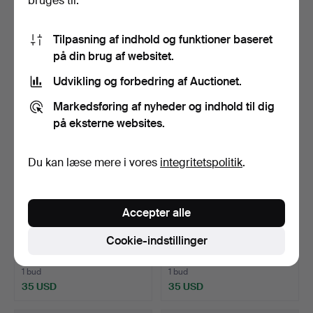
bruges til:
Opnåede hammerslag 14 dec
Opnåede hammerslag 6 aug
2015
2017
1 bud
2 bud
Tilpasning af indhold og funktioner baseret
58 USD
41 USD
på din brug af websitet.
Udvikling og forbedring af Auctionet.
Markedsføring af nyheder og indhold til dig
på eksterne websites.
Du kan læse mere i vores
integritetspolitik
.
Accepter alle
HUNTER. Kikkert/feltbriller
MASKINTELEGRAF,
10x40 med etui…
messing, formentlig
Cookie-indstillinger
Englan…
Opnåede hammerslag 30 apr
Opnåede hammerslag 30 apr
2017
2017
1 bud
1 bud
35 USD
35 USD