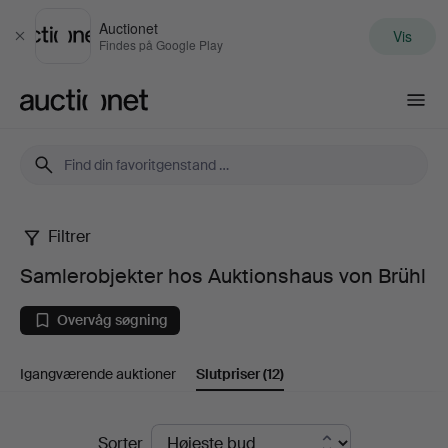
Auctionet
Vis
Luk
Findes på Google Play
Auctionet.com
Filtrer
Samlerobjekter
Samlerobjekter hos Auktionshaus von Brühl
hos
Overvåg søgning
Auktionshaus
Igangværende auktioner
Slutpriser
(12)
von
Brühl
Slutpriser
Sorter