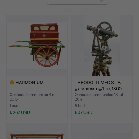
HARMONIUM.
THEODOLIT MED STIV,
glas/messing/træ, 1800…
Opnåede hammerslag 4 maj
Opnåede hammerslag 18 jul
2016
2017
1 bud
8 bud
1.267 USD
807 USD
Udvalgt
genstand