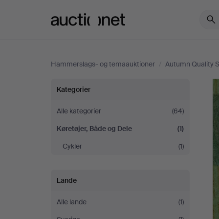
Auctionet.com
Hammerslags- og temaauktioner
/
Autumn Quality S
Autumn
Kategorier
Quality
Alle kategorier
(64)
Køretøjer, Både og Dele
(1)
Sale
Cykler
(1)
Lande
Alle lande
(1)