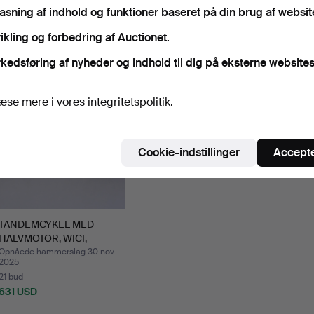
pasning af indhold og funktioner baseret på din brug af websit
lutpriser
ikling og forbedring af Auctionet.
orter
kedsføring af nyheder og indhold til dig på eksterne websites
æse mere i vores
integritetspolitik
.
Cookie-indstillinger
Accepte
TANDEMCYKEL MED
HALVMOTOR, WICI,
1950'ERNE.
Opnåede hammerslag 30 nov
2025
21 bud
631 USD