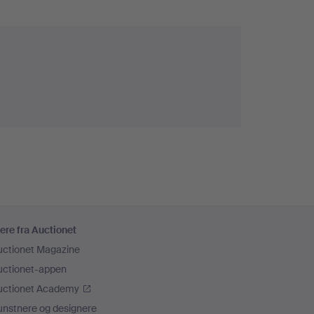
ere fra Auctionet
uctionet Magazine
uctionet-appen
uctionet Academy
unstnere og designere