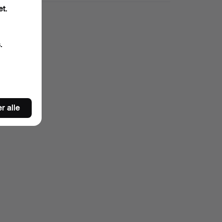
et.
.
r alle