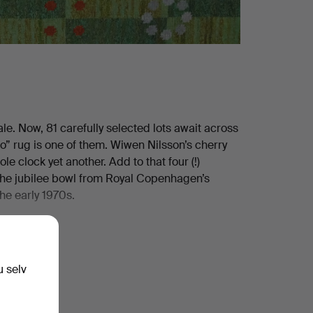
le. Now, 81 carefully selected lots await across
o” rug is one of them. Wiwen Nilsson’s cherry
le clock yet another. Add to that four (!)
, the jubilee bowl from Royal Copenhagen’s
he early 1970s.
 the rest for yourself!
u selv