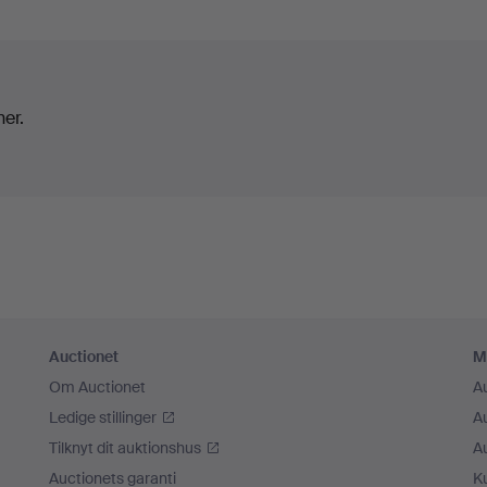
ner.
Auctionet
M
Om Auctionet
A
Ledige stillinger
A
Tilknyt dit auktionshus
A
Auctionets garanti
K