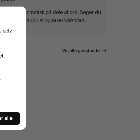
Vi søger automatisk på dele af ord. Søger du
efter
bånd
, finder vi også
arm
bånd
sur
.
u selv
Vis alle genstande
et.
.
r alle