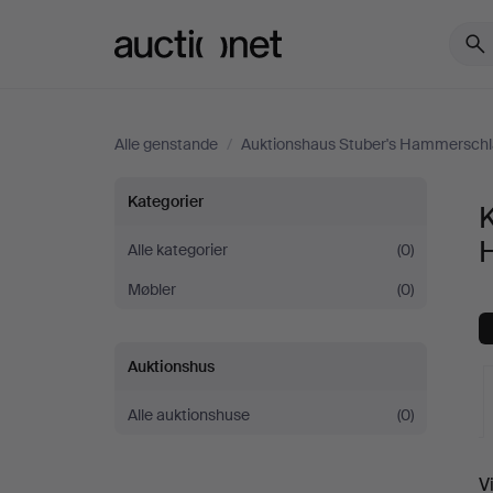
Auctionet.com
Alle genstande
/
Auktionshaus Stuber's Hammersch
Kommoder
Kategorier
hos
Alle kategorier
(0)
Møbler
(0)
Auktionshaus
Stuber's
Auktionshus
Hammerschlag
Alle auktionshuse
(0)
V