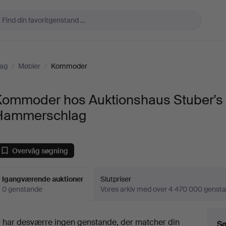
lag
/
Møbler
/
Kommoder
Kommoder hos Auktionshaus Stuber's
Hammerschlag
Overvåg søgning
Igangværende auktioner
Slutpriser
0 genstande
Vores arkiv med over 4 470 000 genst
Igangværende
i har desværre ingen genstande, der matcher din
Sø