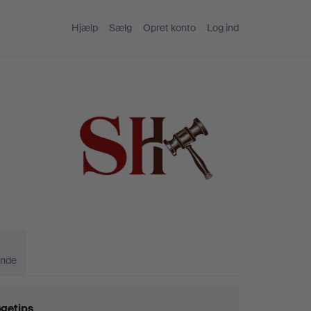
Hjælp
Sælg
Opret konto
Log ind
ande
getips