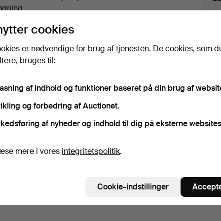
uktioner
øgning.
nytter cookies
lik på
“Overvåg søgning”
herover for at få besked
i e-mail, så snart vi får den.
okies er nødvendige for brug af tjenesten. De cookies, som d
ere, bruges til:
iv, der matcher din søgning
pasning af indhold og funktioner baseret på din brug af websit
ikling og forbedring af Auctionet.
kedsføring af nyheder og indhold til dig på eksterne websites
æse mere i vores
integritetspolitik
.
Cookie-indstillinger
Accepte